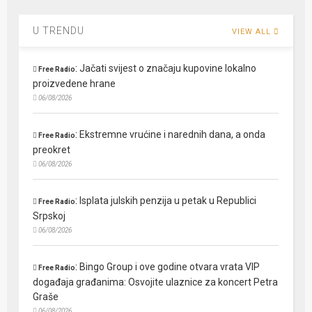
U TRENDU
VIEW ALL
:
Jačati svijest o značaju kupovine lokalno
Free Radio
proizvedene hrane
06/08/2026
:
Ekstremne vrućine i narednih dana, a onda
Free Radio
preokret
06/08/2026
:
Isplata julskih penzija u petak u Republici
Free Radio
Srpskoj
06/08/2026
:
Bingo Group i ove godine otvara vrata VIP
Free Radio
događaja građanima: Osvojite ulaznice za koncert Petra
Graše
06/08/2026