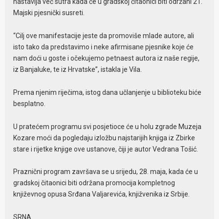
nastavlja već sutra kada će u gradskoj čitaonici biti održani 21.
Majski pjesnički susreti.
“Cilj ove manifestacije jeste da promoviše mlade autore, ali
isto tako da predstavimo i neke afirmisane pjesnike koje će
nam doći u goste i očekujemo petnaest autora iz naše regije,
iz Banjaluke, te iz Hrvatske”, istakla je Vila.
Prema njenim riječima, istog dana učlanjenje u biblioteku biće
besplatno.
U pratećem programu svi posjetioce će u holu zgrade Muzeja
Kozare moći da pogledaju izložbu najstarijih knjiga iz Zbirke
stare i rijetke knjige ove ustanove, čiji je autor Vedrana Tošić.
Praznični program završava se u srijedu, 28. maja, kada će u
gradskoj čitaonici biti održana promocija kompletnog
književnog opusa Srđana Valjarevića, knjižvenika iz Srbije.
SRNA