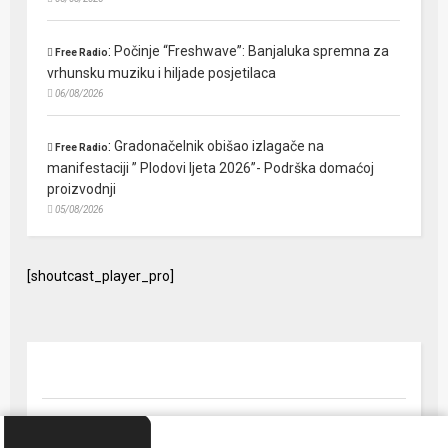
:
Počinje “Freshwave”: Banjaluka spremna za
Free Radio
vrhunsku muziku i hiljade posjetilaca
06/08/2026
:
Gradonačelnik obišao izlagače na
Free Radio
manifestaciji ” Plodovi ljeta 2026”- Podrška domaćoj
proizvodnji
05/08/2026
[shoutcast_player_pro]