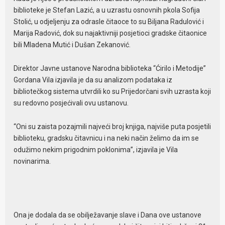
biblioteke je Stefan Lazić, a u uzrastu osnovnih pkola Sofija
Stolić, u odjeljenju za odrasle čitaoce to su Biljana Radulović i
Marija Radović, dok su najaktivniji posjetioci gradske čitaonice
bili Mladena Mutić i Dušan Zekanović.
Direktor Javne ustanove Narodna biblioteka “Ćirilo i Metodije”
Gordana Vila izjavila je da su analizom podataka iz
bibliotečkog sistema utvrdili ko su Prijedorčani svih uzrasta koji
su redovno posjećivali ovu ustanovu.
“Oni su zaista pozajmili najveći broj knjiga, najviše puta posjetili
biblioteku, gradsku čitavnicu i na neki način želimo da im se
odužimo nekim prigodnim poklonima”, izjavila je Vila
novinarima.
Ona je dodala da se obilježavanje slave i Dana ove ustanove