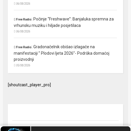
06/08/2026
:
Počinje “Freshwave”: Banjaluka spremna za
Free Radio
vrhunsku muziku i hiljade posjetilaca
06/08/2026
:
Gradonačelnik obišao izlagače na
Free Radio
manifestaciji ” Plodovi ljeta 2026”- Podrška domaćoj
proizvodnji
05/08/2026
[shoutcast_player_pro]