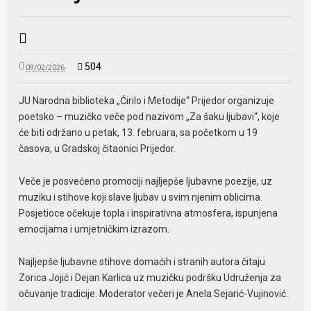
504
09/02/2026
JU Narodna biblioteka „Ćirilo i Metodije“ Prijedor organizuje
poetsko – muzičko veče pod nazivom „Za šaku ljubavi“, koje
će biti održano u petak, 13. februara, sa početkom u 19
časova, u Gradskoj čitaonici Prijedor.
Veče je posvećeno promociji najljepše ljubavne poezije, uz
muziku i stihove koji slave ljubav u svim njenim oblicima.
Posjetioce očekuje topla i inspirativna atmosfera, ispunjena
emocijama i umjetničkim izrazom.
Najljepše ljubavne stihove domaćih i stranih autora čitaju
Zorica Jojić i Dejan Karlica uz muzičku podršku Udruženja za
očuvanje tradicije. Moderator večeri je Anela Sejarić-Vujinović.