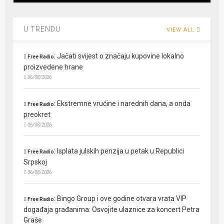
U TRENDU
VIEW ALL
:
Jačati svijest o značaju kupovine lokalno
Free Radio
proizvedene hrane
06/08/2026
:
Ekstremne vrućine i narednih dana, a onda
Free Radio
preokret
06/08/2026
:
Isplata julskih penzija u petak u Republici
Free Radio
Srpskoj
06/08/2026
:
Bingo Group i ove godine otvara vrata VIP
Free Radio
događaja građanima: Osvojite ulaznice za koncert Petra
Graše