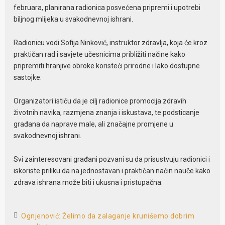
februara, planirana radionica posvećena pripremi i upotrebi
biljnog mlijeka u svakodnevnoj ishrani.
Radionicu vodi Sofija Ninković, instruktor zdravlja, koja će kroz
praktičan rad i savjete učesnicima približiti načine kako
pripremiti hranjive obroke koristeći prirodne i lako dostupne
sastojke.
Organizatori ističu da je cilj radionice promocija zdravih
životnih navika, razmjena znanja i iskustava, te podsticanje
građana da naprave male, ali značajne promjene u
svakodnevnoj ishrani.
Svi zainteresovani građani pozvani su da prisustvuju radionici i
iskoriste priliku da na jednostavan i praktičan način nauče kako
zdrava ishrana može biti i ukusna i pristupačna.
Ognjenović: Želimo da zalaganje krunišemo dobrim