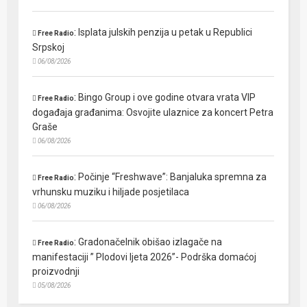
:
Isplata julskih penzija u petak u Republici
Free Radio
Srpskoj
06/08/2026
:
Bingo Group i ove godine otvara vrata VIP
Free Radio
događaja građanima: Osvojite ulaznice za koncert Petra
Graše
06/08/2026
:
Počinje “Freshwave”: Banjaluka spremna za
Free Radio
vrhunsku muziku i hiljade posjetilaca
06/08/2026
:
Gradonačelnik obišao izlagače na
Free Radio
manifestaciji ” Plodovi ljeta 2026”- Podrška domaćoj
proizvodnji
05/08/2026