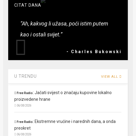
CITAT DANA
“Ah, kakvog li užasa, poći istim putem
kao i ostali svijet.”
- Charles Bukowski
U TRENDU
VIEW ALL
:
Jačati svijest o značaju kupovine lokalno
Free Radio
proizvedene hrane
06/08/2026
:
Ekstremne vrućine i narednih dana, a onda
Free Radio
preokret
06/08/2026