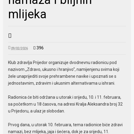
mlijeka
396
09/02/2026
Klub zdravlja Prijedor organizuje dvodnevnu radionicu pod
nazivom „Zdravo, ukusno i hranjivo“, namijenjenu svima koji
žele unaprijediti svoje prehrambene navike i upoznati se s
jednostavnim, zdravim i ukusnim alternativama u ishrani.
Radionica će biti održana u utorak i srijedu, 10. i 11. februara,
sa početkom u 18 časova, na adresi Kralja Aleksandra broj 32
u Prijedoru, a ulaz je slobodan.
Prvog dana, u utorak 10. februara, tema radionice biće zdravi
namazi, bez mlijeka, jaja i šećera, dok je za srijedu, 11.