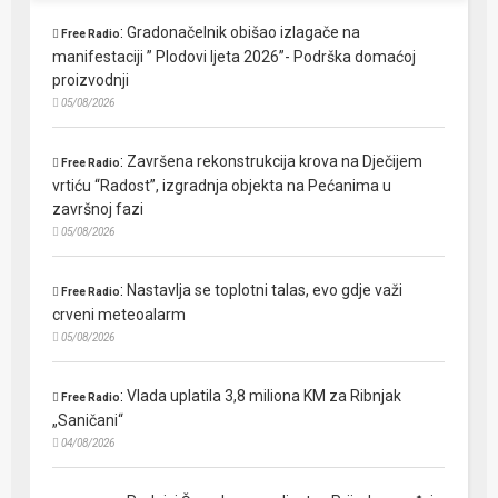
:
Gradonačelnik obišao izlagače na
Free Radio
manifestaciji ” Plodovi ljeta 2026”- Podrška domaćoj
proizvodnji
05/08/2026
:
Završena rekonstrukcija krova na Dječijem
Free Radio
vrtiću “Radost”, izgradnja objekta na Pećanima u
završnoj fazi
05/08/2026
:
Nastavlja se toplotni talas, evo gdje važi
Free Radio
crveni meteoalarm
05/08/2026
:
Vlada uplatila 3,8 miliona KM za Ribnjak
Free Radio
„Saničani“
04/08/2026