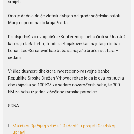
smijeh.
Ona je dodala da će zlatnik dobijen od gradonačelnika ostati
Mariji uspomena do kraja života.
Predsjedništvo ovogodišnje Konferencije beba činili su Una Jež
kao najmlađa beba, Teodora Stojaković kao najstarija beba i
Lerian Leo Đenanović kao beba sa najviše braće i sestara –
sedam.
Vršilac dužnosti direktora Investiciono-razvojne banke
Republike Srpske Dražen Vrhovac rekao je da je ova institucija
obezbijedila po 100 KM za sedam novorođenih beba, te 300
KM za bebu iz jedne višečlane romske porodice.
SRNA
Mališani Dječijeg vrtića ” Radost” u posjeti Gradskoj
upravi