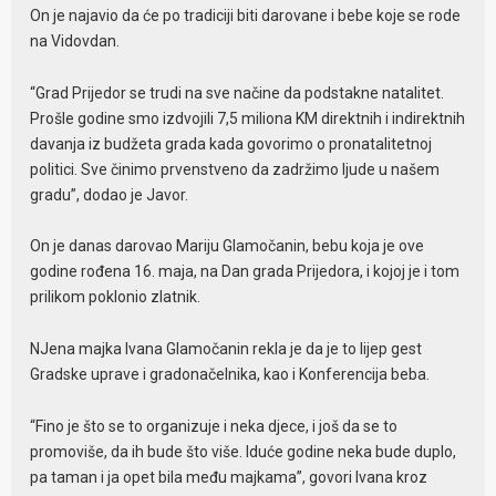
On je najavio da će po tradiciji biti darovane i bebe koje se rode
na Vidovdan.
“Grad Prijedor se trudi na sve načine da podstakne natalitet.
Prošle godine smo izdvojili 7,5 miliona KM direktnih i indirektnih
davanja iz budžeta grada kada govorimo o pronatalitetnoj
politici. Sve činimo prvenstveno da zadržimo ljude u našem
gradu”, dodao je Javor.
On je danas darovao Mariju Glamočanin, bebu koja je ove
godine rođena 16. maja, na Dan grada Prijedora, i kojoj je i tom
prilikom poklonio zlatnik.
NJena majka Ivana Glamočanin rekla je da je to lijep gest
Gradske uprave i gradonačelnika, kao i Konferencija beba.
“Fino je što se to organizuje i neka djece, i još da se to
promoviše, da ih bude što više. Iduće godine neka bude duplo,
pa taman i ja opet bila među majkama”, govori Ivana kroz