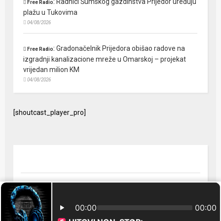
:
Radnici Šumskog gazdinstva Prijedor uređuju
Free Radio
plažu u Tukovima
04/08/2026
:
Gradonačelnik Prijedora obišao radove na
Free Radio
izgradnji kanalizacione mreže u Omarskoj – projekat
vrijedan milion KM
04/08/2026
[shoutcast_player_pro]
© 2024 Free Radio Prijedor. Sva prava zaštićena Designed by
FreeRadio