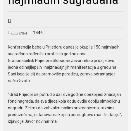
446
25/06/2024
Konferencija beba u Prijedoru danas je okupila 150 najmlađih
sugrađana rođenih u proteklih godinu dana.
Gradonačelnik Prijedora Slobodan Javor rekao je da je ovo
jedna od najljepših i najznačajnijih manifestacija u gradu na
Sani kojoj je cilj da promoviše porodicu, zdravo odrastanje i
način života.
“Grad Prijedor se potrudio da i ove godine obezbijedi značajan
fond nagrada, da sva djeca koja dođu ovdje dobiju simboličnu
nagradu. Želim i da zahvalim našim privrednicima, raznim
preduzećima, ustanovama koji su pomogli ovu manifestaciju”,
izjavio je Javor novinarima.