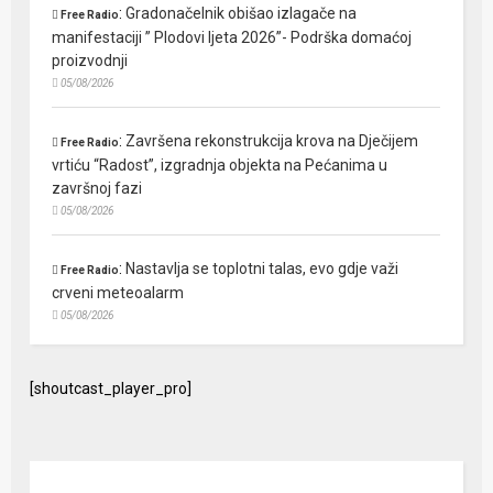
:
Gradonačelnik obišao izlagače na
Free Radio
manifestaciji ” Plodovi ljeta 2026”- Podrška domaćoj
proizvodnji
05/08/2026
:
Završena rekonstrukcija krova na Dječijem
Free Radio
vrtiću “Radost”, izgradnja objekta na Pećanima u
završnoj fazi
05/08/2026
:
Nastavlja se toplotni talas, evo gdje važi
Free Radio
crveni meteoalarm
05/08/2026
[shoutcast_player_pro]