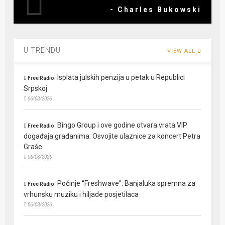
- Charles Bukowski
U TRENDU
VIEW ALL
:
Isplata julskih penzija u petak u Republici
Free Radio
Srpskoj
06/08/2026
:
Bingo Group i ove godine otvara vrata VIP
Free Radio
događaja građanima: Osvojite ulaznice za koncert Petra
Graše
06/08/2026
:
Počinje “Freshwave”: Banjaluka spremna za
Free Radio
vrhunsku muziku i hiljade posjetilaca
06/08/2026