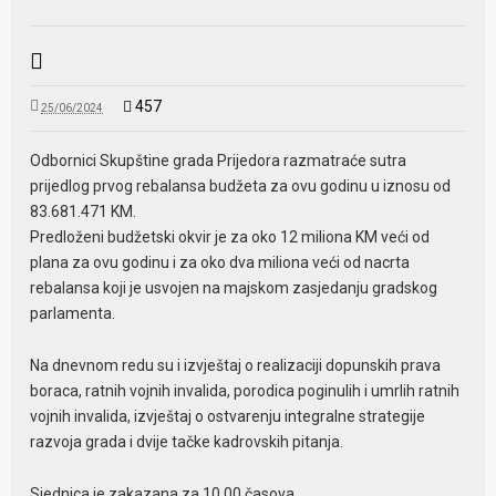
457
25/06/2024
Odbornici Skupštine grada Prijedora razmatraće sutra
prijedlog prvog rebalansa budžeta za ovu godinu u iznosu od
83.681.471 KM.
Predloženi budžetski okvir je za oko 12 miliona KM veći od
plana za ovu godinu i za oko dva miliona veći od nacrta
rebalansa koji je usvojen na majskom zasjedanju gradskog
parlamenta.
Na dnevnom redu su i izvještaj o realizaciji dopunskih prava
boraca, ratnih vojnih invalida, porodica poginulih i umrlih ratnih
vojnih invalida, izvještaj o ostvarenju integralne strategije
razvoja grada i dvije tačke kadrovskih pitanja.
Sjednica je zakazana za 10.00 časova.