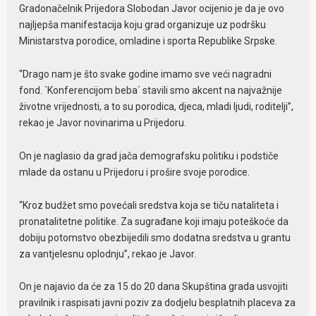
Gradonačelnik Prijedora Slobodan Javor ocijenio je da je ovo
najljepša manifestacija koju grad organizuje uz podršku
Ministarstva porodice, omladine i sporta Republike Srpske.
“Drago nam je što svake godine imamo sve veći nagradni
fond. `Konferencijom beba` stavili smo akcent na najvažnije
životne vrijednosti, a to su porodica, djeca, mladi ljudi, roditelji”,
rekao je Javor novinarima u Prijedoru.
On je naglasio da grad jača demografsku politiku i podstiče
mlade da ostanu u Prijedoru i prošire svoje porodice.
“Kroz budžet smo povećali sredstva koja se tiču nataliteta i
pronatalitetne politike. Za sugrađane koji imaju poteškoće da
dobiju potomstvo obezbijedili smo dodatna sredstva u grantu
za vantjelesnu oplodnju”, rekao je Javor.
On je najavio da će za 15 do 20 dana Skupština grada usvojiti
pravilnik i raspisati javni poziv za dodjelu besplatnih placeva za