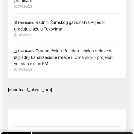
„Saničani“
04/08/2026
:
Radnici Šumskog gazdinstva Prijedor
Free Radio
uređuju plažu u Tukovima
04/08/2026
:
Gradonačelnik Prijedora obišao radove na
Free Radio
izgradnji kanalizacione mreže u Omarskoj – projekat
vrijedan milion KM
04/08/2026
[shoutcast_player_pro]