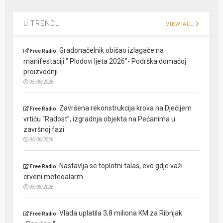
U TRENDU
VIEW ALL
:
Gradonačelnik obišao izlagače na
Free Radio
manifestaciji ” Plodovi ljeta 2026”- Podrška domaćoj
proizvodnji
05/08/2026
:
Završena rekonstrukcija krova na Dječijem
Free Radio
vrtiću “Radost”, izgradnja objekta na Pećanima u
završnoj fazi
05/08/2026
:
Nastavlja se toplotni talas, evo gdje važi
Free Radio
crveni meteoalarm
05/08/2026
:
Vlada uplatila 3,8 miliona KM za Ribnjak
Free Radio