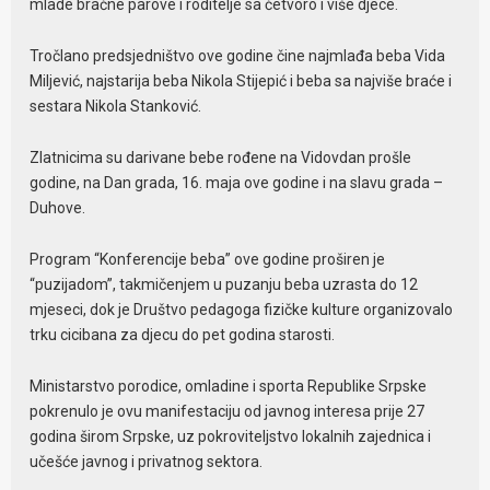
mlade bračne parove i roditelje sa četvoro i više djece.
Tročlano predsjedništvo ove godine čine najmlađa beba Vida
Miljević, najstarija beba Nikola Stijepić i beba sa najviše braće i
sestara Nikola Stanković.
Zlatnicima su darivane bebe rođene na Vidovdan prošle
godine, na Dan grada, 16. maja ove godine i na slavu grada –
Duhove.
Program “Konferencije beba” ove godine proširen je
“puzijadom”, takmičenjem u puzanju beba uzrasta do 12
mjeseci, dok je Društvo pedagoga fizičke kulture organizovalo
trku cicibana za djecu do pet godina starosti.
Ministarstvo porodice, omladine i sporta Republike Srpske
pokrenulo je ovu manifestaciju od javnog interesa prije 27
godina širom Srpske, uz pokroviteljstvo lokalnih zajednica i
učešće javnog i privatnog sektora.