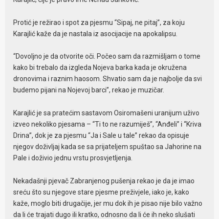
Protić je režirao i spot za pjesmu “Sipaj, ne pitaj”, za koju
Karajlić kaže da je nastala iz asocijacije na apokalipsu.
“Dovoljno je da otvorite oči. Počeo sam da razmišljam o tome
kako bi trebalo da izgleda Nojeva barka kada je okružena
dronovima i raznim haosom. Shvatio sam da je najbolje da svi
budemo pijani na Nojevoj barci”, rekao je muzičar.
Karajlić je sa pratećim sastavom Osiromašeni uranijum uživo
izveo nekoliko pjesama – “Ti to ne razumiješ”, “Anđeli” i “Kriva
Drina”, dok je za pjesmu “Ja i Sale u tale” rekao da opisuje
njegov doživljaj kada se sa prijateljem spuštao sa Jahorine na
Pale i doživio jednu vrstu prosvjetljenja.
Nekadašnji pjevač Zabranjenog pušenja rekao je da je imao
sreću što su njegove stare pjesme preživjele, iako je, kako
kaže, moglo biti drugačije, jer mu dok ih je pisao nije bilo važno
da li će trajati dugo ili kratko, odnosno da li će ih neko slušati