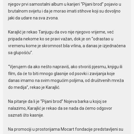
njegov prvi samostalni album u karijeri “Pijani brod” pojavio u
brutalnom svijetu i da je morao imati stihove koji su dovoljno
jaki da udare na sva zvona.
Karajlić je rekao Tanjugu da ovo nije njegovo vrijeme, već
pripada nekome ko se pravi važan, dok je on “odrastao u
vremenu kome je skromnost bila vrlina, a danas je izjednačena
sa glupošću”.
“Vjerujem da ako nešto napraviš, ako stvoriš pjesmu, knjigu ili
film, da će to biti mnogo glasnije od psovki i zavijanja koje
danas imamo na svim mogućim poljima, od društvenih mreža
do medija”, rekao je Karajlić.
Na pitanje da li je “Pijani brod” Nojeva barka u kojoj se
nalazimo, Karajlić je rekao da se nada da ćemo odgovor
saznati što kasnije.
Na promociji u prostorijama Mocart fondacije predstavljeni su