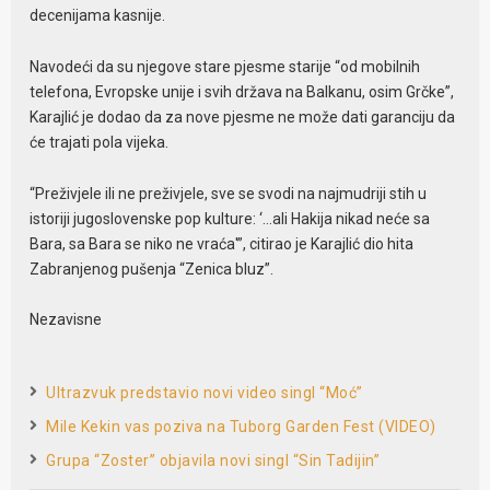
decenijama kasnije.
Navodeći da su njegove stare pjesme starije “od mobilnih
telefona, Evropske unije i svih država na Balkanu, osim Grčke”,
Karajlić je dodao da za nove pjesme ne može dati garanciju da
će trajati pola vijeka.
“Preživjele ili ne preživjele, sve se svodi na najmudriji stih u
istoriji jugoslovenske pop kulture: ‘…ali Hakija nikad neće sa
Bara, sa Bara se niko ne vraća'”, citirao je Karajlić dio hita
Zabranjenog pušenja “Zenica bluz”.
Nezavisne
Ultrazvuk predstavio novi video singl “Moć”
Mile Kekin vas poziva na Tuborg Garden Fest (VIDEO)
Grupa “Zoster” objavila novi singl “Sin Tadijin”