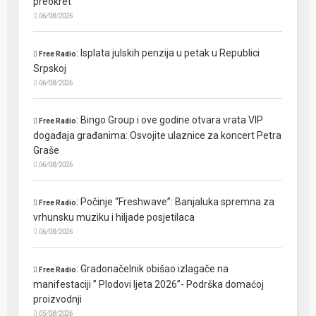
preokret
06/08/2026
:
Isplata julskih penzija u petak u Republici
Free Radio
Srpskoj
06/08/2026
:
Bingo Group i ove godine otvara vrata VIP
Free Radio
događaja građanima: Osvojite ulaznice za koncert Petra
Graše
06/08/2026
:
Počinje “Freshwave”: Banjaluka spremna za
Free Radio
vrhunsku muziku i hiljade posjetilaca
06/08/2026
:
Gradonačelnik obišao izlagače na
Free Radio
manifestaciji ” Plodovi ljeta 2026”- Podrška domaćoj
proizvodnji
05/08/2026