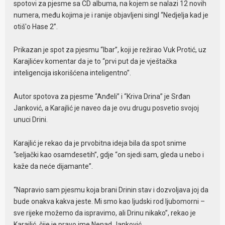
spotovi za pjesme sa CD albuma, na kojem se nalazi 12 novih
numera, među kojima je i ranije objavljeni singl “Nedjelja kad je
otiš'o Hase 2”.
Prikazan je spot za pjesmu “Ibar”, koji je režirao Vuk Protić, uz
Karajlićev komentar da je to “prvi put da je vještačka
inteligencija iskorišćena inteligentno”.
Autor spotova za pjesme “Anđeli” i “Kriva Drina” je Srđan
Janković, a Karajlić je naveo da je ovu drugu posvetio svojoj
unuci Drini.
Karajlić je rekao da je prvobitna ideja bila da spot snime
“seljački kao osamdesetih”, gdje “on sjedi sam, gleda u nebo i
kaže da neće dijamante”.
“Napravio sam pjesmu koja brani Drinin stav i dozvoljava joj da
bude onakva kakva jeste. Mi smo kao ljudski rod ljubomorni –
sve rijeke možemo da ispravimo, ali Drinu nikako”, rekao je
Karajlić, čije je pravo ime Nenad Janković.