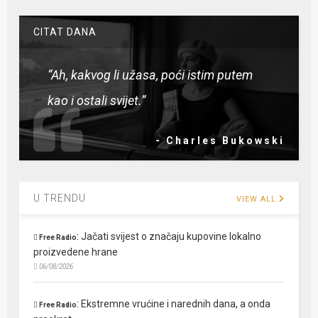
CITAT DANA
“Ah, kakvog li užasa, poći istim putem
kao i ostali svijet.”
- Charles Bukowski
U TRENDU
VIEW ALL
:
Jačati svijest o značaju kupovine lokalno
Free Radio
proizvedene hrane
06/08/2026
:
Ekstremne vrućine i narednih dana, a onda
Free Radio