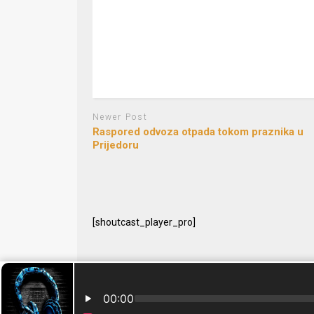
Newer Post
Raspored odvoza otpada tokom praznika u
Prijedoru
[shoutcast_player_pro]
© 2024 Free Radio Prijedor. Sva prava zaštićena Designe