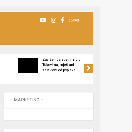
SEARCH
Završen parapetni zid u
Minis
Tukovima, mještani
poljop
zaštićeni od poplava
apel 
racio
– MARKETING –