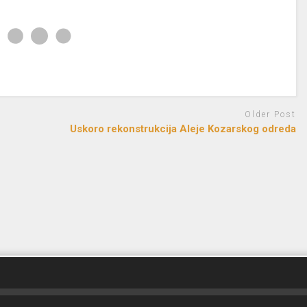
Older Post
Uskoro rekonstrukcija Aleje Kozarskog odreda
d by
FreeRadio