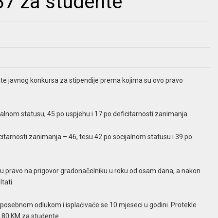
37 za studente
tate javnog konkursa za stipendije prema kojima su ovo pravo
alnom statusu, 45 po uspjehu i 17 po deficitarnosti zanimanja.
citarnosti zanimanja – 46, tesu 42 po socijalnom statusu i 39 po
imaju pravo na prigovor gradonačelniku u roku od osam dana, a nakon
tati.
posebnom odlukom i isplaćivaće se 10 mjeseci u godini. Protekle
 180 KM za studente.