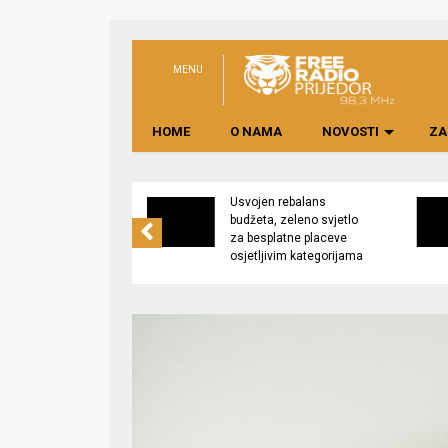
MENU
HOME
O NAMA
NOVOSTI
ZA
no preduzeće
Usvojen rebalans
 upravljati
budžeta, zeleno svjetlo
kom “Saničani”
za besplatne placeve
osjetljivim kategorijama