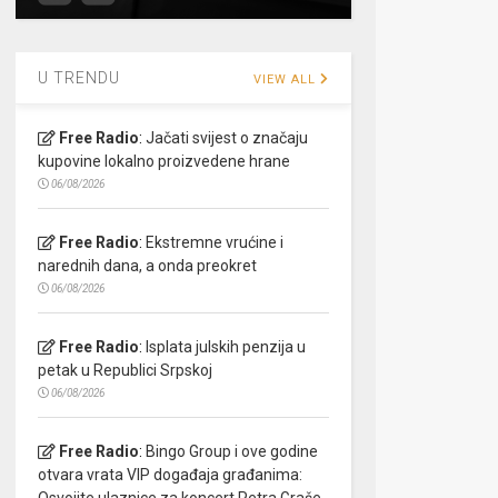
U TRENDU
VIEW ALL
Free Radio
:
Jačati svijest o značaju
kupovine lokalno proizvedene hrane
06/08/2026
Free Radio
:
Ekstremne vrućine i
narednih dana, a onda preokret
06/08/2026
Free Radio
:
Isplata julskih penzija u
petak u Republici Srpskoj
06/08/2026
Free Radio
:
Bingo Group i ove godine
otvara vrata VIP događaja građanima:
Osvojite ulaznice za koncert Petra Graše