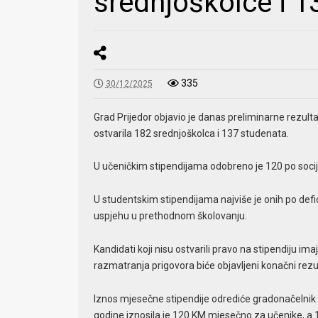
srednjoškolce i 1
335
30/12/2025
Grad Prijedor objavio je danas preliminarne rezul
ostvarila 182 srednjoškolca i 137 studenata.
U učeničkim stipendijama odobreno je 120 po socij
U studentskim stipendijama najviše je onih po defi
uspjehu u prethodnom školovanju.
Kandidati koji nisu ostvarili pravo na stipendiju 
razmatranja prigovora biće objavljeni konačni rezul
Iznos mjesečne stipendije odrediće gradonačelnik 
godine iznosila je 120 KM mjesečno za učenike, a