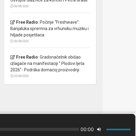
06/08/2026
Free Radio
:
Počinje “Freshwave”:
Banjaluka spremna za vrhunsku muziku i
hiljade posjetilaca
06/08/2026
Free Radio
:
Gradonačelnik obišao
izlagače na manifestaciji ” Plodovi ljeta
2026”- Podrška domaćoj proizvodnji
05/08/2026