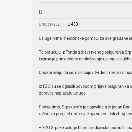
453
30/08/2024
Usluge hitne medicinske pomoći za sve građane su 
To poručuju iz Fonda zdravstvenog osiguranja Srps
kojima je primijećeno naplaćivanje usluga u služ
Upozoravaju da će, u slučaju utvrđenih nepravilnos
Iz FZO su se oglasili povodom prijava osiguranik
zdravlja naplaćuju usluge.
Podsjetimo, Srpskainfo je objavila da je jedan Ba
račun za pregled i infuziju koju su mu dali zbog tem
– FZO Srpske usluge hitne medicinske pomoći finan