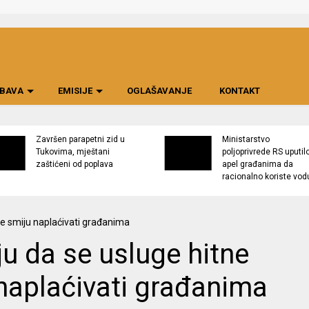
BAVA
EMISIJE
OGLAŠAVANJE
KONTAKT
Završen parapetni zid u
Ministarstvo
Tukovima, mještani
poljoprivrede RS uputil
zaštićeni od poplava
apel građanima da
racionalno koriste vod
u da se usluge hitne
naplaćivati građanima