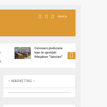
SEARCH
Osnovano preduzeće
Usvoj
o
koje će upravljati
budžet
Ribnjakom “Saničani”
za be
u
osjetl
– MARKETING –