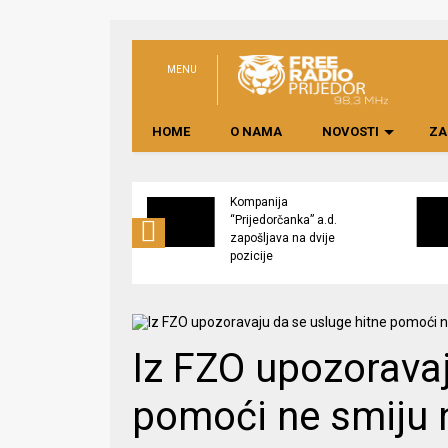
MENU
HOME
O NAMA
NOVOSTI
ZA
s “Potkozarje Fest
Kompanija
 Tradicija, domaći
“Prijedorčanka” a.d.
di i bogat program
zapošljava na dvije
pozicije
Iz FZO upozoravaj
pomoći ne smiju 