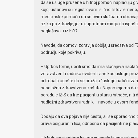
da se usluge pružene u hitnoj pomoći naplaćuju građ
kojoj ustanovi su registrovani i slično. Istovremen
medicinske pomoći i da se ovim službama obraćaju
rizika po zdravlje, jer u suprotnom mogu da ispašta
naglašavaju iz FZO.
Navode, da domovi zdravlja dobijaju sredstva od
području koje pokrivaju.
– Uprkos tome, uočili smo da ima slučajeva naplać
zdravstvenih radnika evidentirane kao usluge pruž
bi trebalo uopšte da se pružaju ”usluge na lični zah
neodložna zdravstvena zaštita. Napominjemo da se 
određuje IZIS da li je pacijent u stanju hitnoće, niti
nadležni zdravstveni radnik – navode u ovom fond
Dodaju da ova pojava nije česta, ali se sporadično 
prava osiguranih lica, odnosno da pacijenti ne plaća