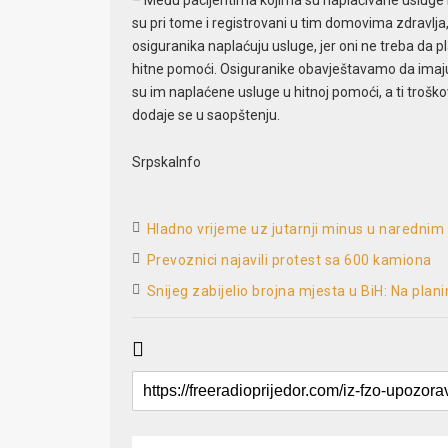
– Među pacijentima kojima su naplaćivane usluge bilo 
su pri tome i registrovani u tim domovima zdravl
osiguranika naplaćuju usluge, jer oni ne treba da pl
hitne pomoći. Osiguranike obavještavamo da imaj
su im naplaćene usluge u hitnoj pomoći, a ti troško
dodaje se u saopštenju.
SrpskaInfo
Hladno vrijeme uz jutarnji minus u naredni
Prevoznici najavili protest sa 600 kamiona
Snijeg zabijelio brojna mjesta u BiH: Na pla