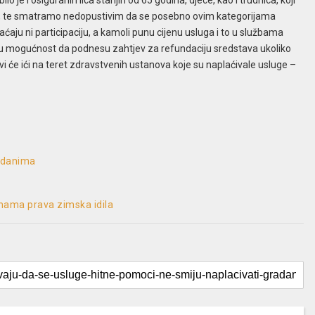
je i osiguranih lica starijih od 65 godina, djece, kao i trudnica, koji
ja, te smatramo nedopustivim da se posebno ovim kategorijama
aćaju ni participaciju, a kamoli punu cijenu usluga i to u službama
u mogućnost da podnesu zahtjev za refundaciju sredstava ukoliko
vi će ići na teret zdravstvenih ustanova koje su naplaćivale usluge –
m danima
ninama prava zimska idila