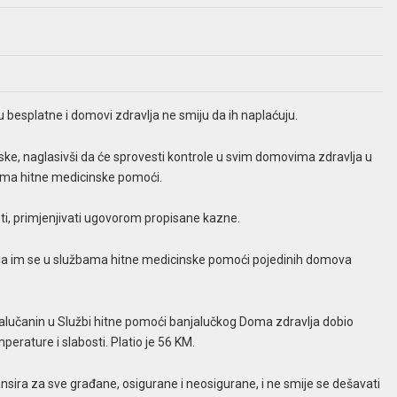
besplatne i domovi zdravlja ne smiju da ih naplaćuju.
ke, naglasivši da će sprovesti kontrole u svim domovima zdravlja u
bama hitne medicinske pomoći.
ti, primjenjivati ugovorom propisane kazne.
a da im se u službama hitne medicinske pomoći pojedinih domova
njalučanin u Službi hitne pomoći banjalučkog Doma zdravlja dobio
perature i slabosti. Platio je 56 KM.
sira za sve građane, osigurane i neosigurane, i ne smije se dešavati