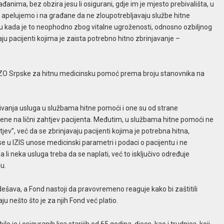
anima, bez obzira jesu li osigurani, gdje im je mjesto prebivališta, u
o, apelujemo i na građane da ne zloupotrebljavaju službe hitne
 kada je to neophodno zbog vitalne ugroženosti, odnosno ozbiljnog
ju pacijenti kojima je zaista potrebno hitno zbrinjavanje –
 FZO Srpske za hitnu medicinsku pomoć prema broju stanovnika na
ivanja usluga u službama hitne pomoći i one su od strane
ene na lični zahtjev pacijenta. Međutim, u službama hitne pomoći ne
tjev”, već da se zbrinjavaju pacijenti kojima je potrebna hitna,
u IZIS unose medicinski parametri i podaci o pacijentu i ne
 da li neka usluga treba da se naplati, već to isključivo određuje
u.
dešava, a Fond nastoji da pravovremeno reaguje kako bi zaštitili
ju nešto što je za njih Fond već platio.