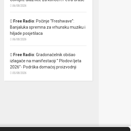
06/08/2026
Free Radio
:
Počinje “Freshwave”:
Banjaluka spremna za vrhunsku muziku i
hiljade posjetilaca
06/08/2026
Free Radio
:
Gradonačelnik obišao
izlagače na manifestaciji ” Plodovi ljeta
2026”- Podrška domaćoj proizvodnji
05/08/2026