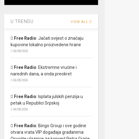
U TRENDU
VIEW ALL
Free Radio
:
Jačati svijest o značaju
kupovine lokalno proizvedene hrane
06/08/2026
Free Radio
:
Ekstremne vrućine i
narednih dana, a onda preokret
06/08/2026
Free Radio
:
Isplata julskih penzija u
petak u Republici Srpskoj
06/08/2026
Free Radio
:
Bingo Group i ove godine
otvara vrata VIP događaja građanima:
Osvojite ulaznice za koncert Petra Graše