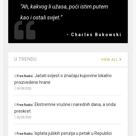
“Ah, kakvog li užasa, poći istim putem
kao i ostali svijet.”
- Charles Bukowski
U TRENDU
VIEW ALL
:
Jačati svijest o značaju kupovine lokalno
Free Radio
proizvedene hrane
06/08/2026
:
Ekstremne vrućine i narednih dana, a onda
Free Radio
preokret
06/08/2026
:
Isplata julskih penzija u petak u Republici
Free Radio