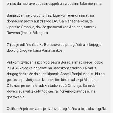
priliku da naprave dodatni uspjeh u evropskim takmičenjima.
Banjalučani će u grupnoj fazi Lige konferencija igrati na
domaćem protiv austrijskog LASK-a, Panatinaikosa, te
kiparske Omonije, dok će gostovati kod Apolona, Šamrok
Roversa (Irska) i Vikingura.
Žrijeb je odlično išao za Borac sve do petog šešira iz kojeg je
dobio grčkog velikana Panatianikos.
Prilikom izvlačenja iz prvog šešira Borac je imao sreće i dobio
je LASK kojeg će dočekati na Gradskom stadionu. Rival iz
drugog šešira će da bude kiparski Apoel i Banjalučani tu idu na
gostovanje. Još jedan kiparski tim biće rival ekipi Mladena
Žižovića, jer će na Gradski stadion doći Omonija. Šamrok
Rovers su rival iz četvrtog šešira i “crveno-plavi” će ići na
gostovanje.
Odličan žrijeb pokvario je rival iz petog šešira a to je slavni grčki