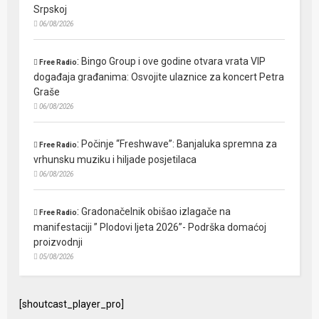
Srpskoj
06/08/2026
:
Bingo Group i ove godine otvara vrata VIP
Free Radio
događaja građanima: Osvojite ulaznice za koncert Petra
Graše
06/08/2026
:
Počinje “Freshwave”: Banjaluka spremna za
Free Radio
vrhunsku muziku i hiljade posjetilaca
06/08/2026
:
Gradonačelnik obišao izlagače na
Free Radio
manifestaciji ” Plodovi ljeta 2026”- Podrška domaćoj
proizvodnji
05/08/2026
[shoutcast_player_pro]