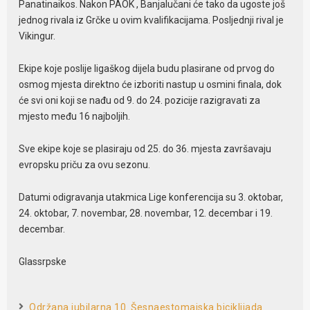
Panatinaikos. Nakon PAOK , Banjalučani će tako da ugoste još
jednog rivala iz Grčke u ovim kvalifikacijama. Posljednji rival je
Vikingur.
Ekipe koje poslije ligaškog dijela budu plasirane od prvog do
osmog mjesta direktno će izboriti nastup u osmini finala, dok
će svi oni koji se nađu od 9. do 24. pozicije razigravati za
mjesto među 16 najboljih.
Sve ekipe koje se plasiraju od 25. do 36. mjesta završavaju
evropsku priču za ovu sezonu.
Datumi odigravanja utakmica Lige konferencija su 3. oktobar,
24. oktobar, 7. novembar, 28. novembar, 12. decembar i 19.
decembar.
Glassrpske
Održana jubilarna 10. Šesnaestomajska biciklijada