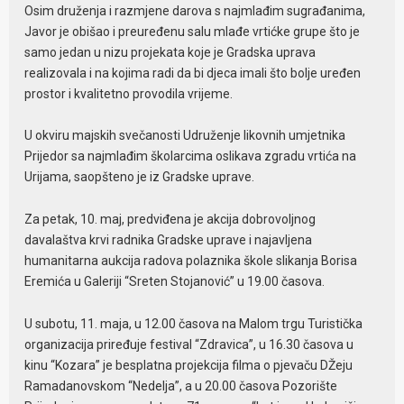
Osim druženja i razmjene darova s najmlađim sugrađanima,
Javor je obišao i preuređenu salu mlađe vrtićke grupe što je
samo jedan u nizu projekata koje je Gradska uprava
realizovala i na kojima radi da bi djeca imali što bolje uređen
prostor i kvalitetno provodila vrijeme.
U okviru majskih svečanosti Udruženje likovnih umjetnika
Prijedor sa najmlađim školarcima oslikava zgradu vrtića na
Urijama, saopšteno je iz Gradske uprave.
Za petak, 10. maj, predviđena je akcija dobrovoljnog
davalaštva krvi radnika Gradske uprave i najavljena
humanitarna aukcija radova polaznika škole slikanja Borisa
Eremića u Galeriji “Sreten Stojanović” u 19.00 časova.
U subotu, 11. maja, u 12.00 časova na Malom trgu Turistička
organizacija priređuje festival “Zdravica”, u 16.30 časova u
kinu “Kozara” je besplatna projekcija filma o pjevaču DŽeju
Ramadanovskom “Nedelja”, a u 20.00 časova Pozorište