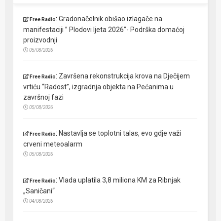
:
Gradonačelnik obišao izlagače na
Free Radio
manifestaciji ” Plodovi ljeta 2026”- Podrška domaćoj
proizvodnji
05/08/2026
:
Završena rekonstrukcija krova na Dječijem
Free Radio
vrtiću “Radost”, izgradnja objekta na Pećanima u
završnoj fazi
05/08/2026
:
Nastavlja se toplotni talas, evo gdje važi
Free Radio
crveni meteoalarm
05/08/2026
:
Vlada uplatila 3,8 miliona KM za Ribnjak
Free Radio
„Saničani“
04/08/2026