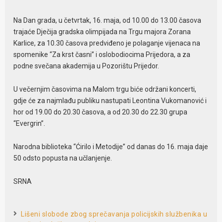
Na Dan grada, u četvrtak, 16. maja, od 10.00 do 13.00 časova
trajaće Dječija gradska olimpijada na Trgu majora Zorana
Karlice, za 10.30 časova predviđeno je polaganje vijenaca na
spomenike “Za krst časni” i oslobodiocima Prijedora, a za
podne svečana akademija u Pozorištu Prijedor.
U večernjim časovima na Malom trgu biće održani koncerti,
gdje će za najmlađu publiku nastupati Leontina Vukomanović i
hor od 19.00 do 20.30 časova, a od 20.30 do 22.30 grupa
“Evergrin”.
Narodna biblioteka “Ćirilo i Metodije” od danas do 16. maja daje
50 odsto popusta na učlanjenje.
SRNA
Lišeni slobode zbog sprečavanja policijskih službenika u