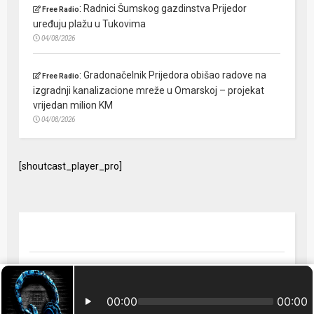
:
Radnici Šumskog gazdinstva Prijedor
Free Radio
uređuju plažu u Tukovima
04/08/2026
:
Gradonačelnik Prijedora obišao radove na
Free Radio
izgradnji kanalizacione mreže u Omarskoj – projekat
vrijedan milion KM
04/08/2026
[shoutcast_player_pro]