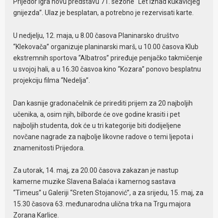
Prijedor igra novu predstavu 71. sezone “Let iznad kukavičjeg
gnijezda”. Ulaz je besplatan, a potrebno je rezervisati karte.
U nedjelju, 12. maja, u 8.00 časova Planinarsko društvo
“Klekovača” organizuje planinarski marš, u 10.00 časova Klub
ekstremnih sportova “Albatros” priređuje penjačko takmičenje
u svojoj hali, a u 16.30 časvoa kino “Kozara” ponovo besplatnu
projekciju filma “Nedelja”.
Dan kasnije gradonačelnik će prirediti prijem za 20 najboljih
učenika, a, osim njih, bilborde će ove godine krasiti i pet
najboljih studenta, dok će u tri kategorije biti dodijeljene
novčane nagrade za najbolje likovne radove o temi ljepota i
znamenitosti Prijedora.
Za utorak, 14. maj, za 20.00 časova zakazan je nastup
kamerne muzike Slavena Balaća i kamernog sastava
“Timeus” u Galeriji “Sreten Stojanović”, a za srijedu, 15. maj, za
15.30 časova 63. međunarodna ulična trka na Trgu majora
Zorana Karlice.