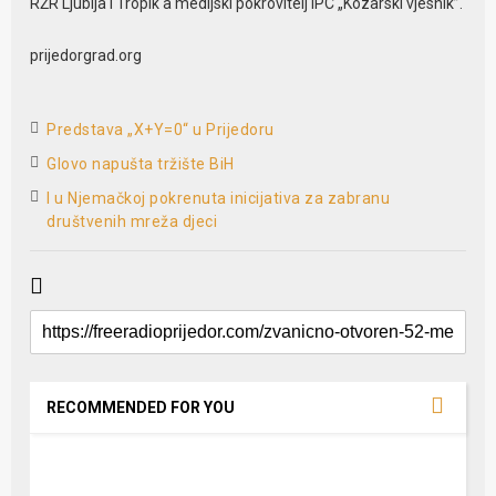
RŽR Ljubija i Tropik a medijski pokrovitelj IPC „Kozarski vjesnik”.
prijedorgrad.org
Predstava „X+Y=0“ u Prijedoru
Glovo napušta tržište BiH
I u Njemačkoj pokrenuta inicijativa za zabranu
društvenih mreža djeci
RECOMMENDED FOR YOU