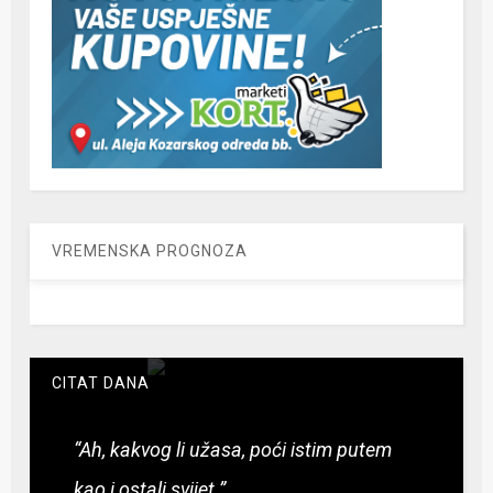
VREMENSKA PROGNOZA
CITAT DANA
“Ah, kakvog li užasa, poći istim putem
kao i ostali svijet.”