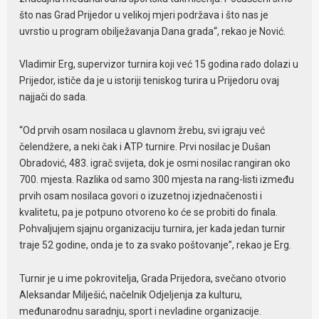
što nas Grad Prijedor u velikoj mjeri podržava i što nas je
uvrstio u program obilježavanja Dana grada“, rekao je Nović.
Vladimir Erg, supervizor turnira koji već 15 godina rado dolazi u
Prijedor, ističe da je u istoriji teniskog turira u Prijedoru ovaj
najjači do sada.
“Od prvih osam nosilaca u glavnom žrebu, svi igraju već
čelendžere, a neki čak i ATP turnire. Prvi nosilac je Dušan
Obradović, 483. igrač svijeta, dok je osmi nosilac rangiran oko
700. mjesta. Razlika od samo 300 mjesta na rang-listi između
prvih osam nosilaca govori o izuzetnoj izjednačenosti i
kvalitetu, pa je potpuno otvoreno ko će se probiti do finala.
Pohvaljujem sjajnu organizaciju turnira, jer kada jedan turnir
traje 52 godine, onda je to za svako poštovanje”, rekao je Erg.
Turnir je u ime pokrovitelja, Grada Prijedora, svečano otvorio
Aleksandar Milješić, načelnik Odjeljenja za kulturu,
međunarodnu saradnju, sport i nevladine organizacije.