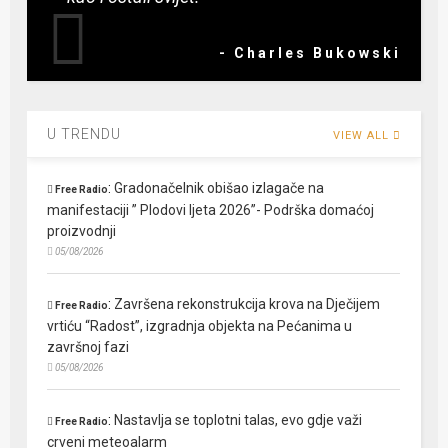
- Charles Bukowski
U TRENDU
VIEW ALL
:
Gradonačelnik obišao izlagače na
Free Radio
manifestaciji ” Plodovi ljeta 2026”- Podrška domaćoj
proizvodnji
05/08/2026
:
Završena rekonstrukcija krova na Dječijem
Free Radio
vrtiću “Radost”, izgradnja objekta na Pećanima u
završnoj fazi
05/08/2026
:
Nastavlja se toplotni talas, evo gdje važi
Free Radio
crveni meteoalarm