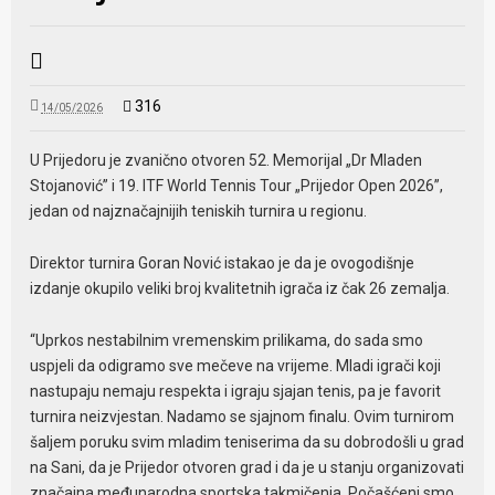
316
14/05/2026
U Prijedoru je zvanično otvoren 52. Memorijal „Dr Mladen
Stojanović” i 19. ITF World Tennis Tour „Prijedor Open 2026”,
jedan od najznačajnijih teniskih turnira u regionu.
Direktor turnira Goran Nović istakao je da je ovogodišnje
izdanje okupilo veliki broj kvalitetnih igrača iz čak 26 zemalja.
“Uprkos nestabilnim vremenskim prilikama, do sada smo
uspjeli da odigramo sve mečeve na vrijeme. Mladi igrači koji
nastupaju nemaju respekta i igraju sjajan tenis, pa je favorit
turnira neizvjestan. Nadamo se sjajnom finalu. Ovim turnirom
šaljem poruku svim mladim teniserima da su dobrodošli u grad
na Sani, da je Prijedor otvoren grad i da je u stanju organizovati
značajna međunarodna sportska takmičenja. Počašćeni smo