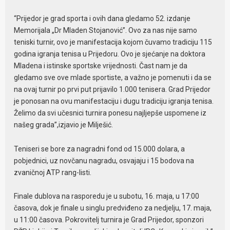
“Prijedor je grad sporta i ovih dana gledamo 52. izdanje
Memorijala „Dr Mladen Stojanović”. Ovo za nas nije samo
teniski turnir, ovo je manifestacija kojom čuvamo tradiciju 115
godina igranja tenisa u Prijedoru. Ovo je sjećanje na doktora
Mladena i istinske sportske vrijednosti. Čast nam je da
gledamo sve ove mlade sportiste, a važno je pomenuti i da se
na ovaj turnir po prvi put prijavilo 1.000 tenisera. Grad Prijedor
je ponosan na ovu manifestaciju i dugu tradiciju igranja tenisa.
Želimo da svi učesnici turnira ponesu najljepše uspomene iz
našeg grada”,izjavio je Milješić.
Teniseri se bore za nagradni fond od 15.000 dolara, a
pobjednici, uz novčanu nagradu, osvajaju i 15 bodova na
zvaničnoj ATP rang-listi.
Finale dublova na rasporedu je u subotu, 16. maja, u 17:00
časova, dok je finale u singlu predviđeno za nedjelju, 17. maja,
u 11:00 časova. Pokrovitelj turnira je Grad Prijedor, sponzori