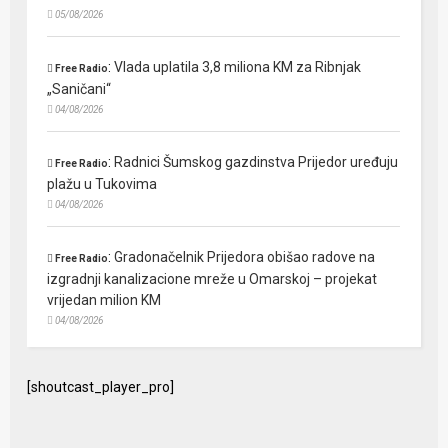
05/08/2026
:
Vlada uplatila 3,8 miliona KM za Ribnjak
Free Radio
„Saničani“
04/08/2026
:
Radnici Šumskog gazdinstva Prijedor uređuju
Free Radio
plažu u Tukovima
04/08/2026
:
Gradonačelnik Prijedora obišao radove na
Free Radio
izgradnji kanalizacione mreže u Omarskoj – projekat
vrijedan milion KM
04/08/2026
[shoutcast_player_pro]