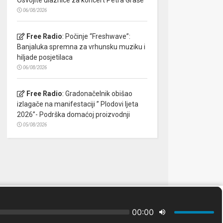
06/08/2026
Free Radio
:
Počinje “Freshwave”:
Banjaluka spremna za vrhunsku muziku i
hiljade posjetilaca
06/08/2026
Free Radio
:
Gradonačelnik obišao
izlagače na manifestaciji ” Plodovi ljeta
2026”- Podrška domaćoj proizvodnji
05/08/2026