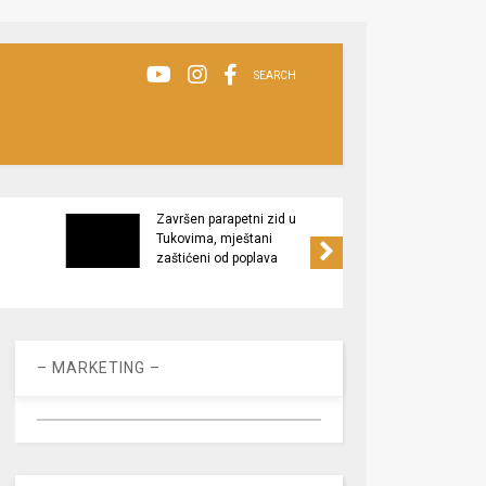
SEARCH
Završen parapetni zid u
Minis
Tukovima, mještani
poljop
zaštićeni od poplava
apel 
racio
– MARKETING –