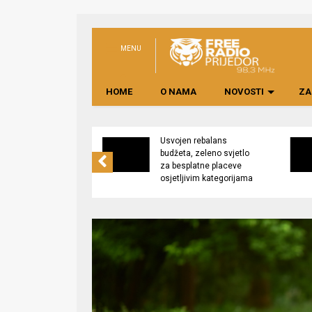
MENU
HOME
O NAMA
NOVOSTI
ZA
no preduzeće
Usvojen rebalans
 upravljati
budžeta, zeleno svjetlo
kom “Saničani”
za besplatne placeve
osjetljivim kategorijama