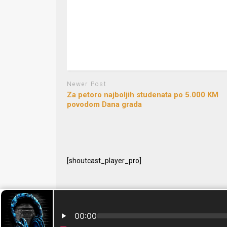
Newer Post
Za petoro najboljih studenata po 5.000 KM
povodom Dana grada
[shoutcast_player_pro]
© 2024 Free Radio Prijedor. Sva prava zaštićena Designe