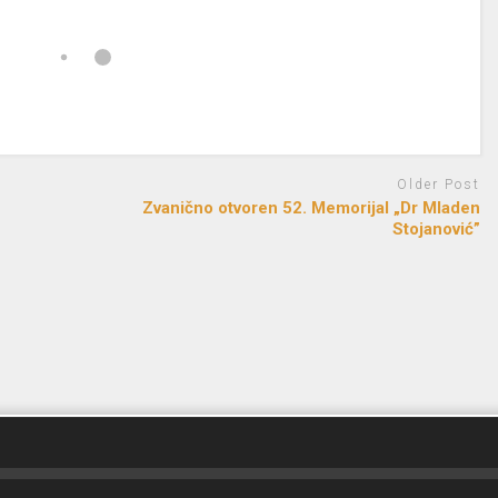
Older Post
Zvanično otvoren 52. Memorijal „Dr Mladen
Stojanović”
d by
FreeRadio