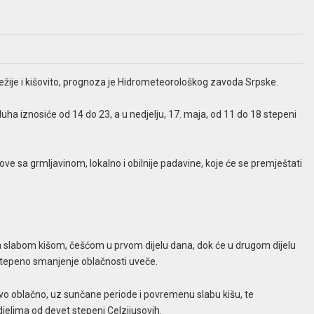
vježije i kišovito, prognoza je Hidrometeorološkog zavoda Srpske.
a iznosiće od 14 do 23, a u nedjelju, 17. maja, od 11 do 18 stepeni
uskove sa grmljavinom, lokalno i obilnije padavine, koje će se premještati
a slabom kišom, češćom u prvom dijelu dana, dok će u drugom dijelu
stepeno smanjenje oblačnosti uveče.
ivo oblačno, uz sunčane periode i povremenu slabu kišu, te
elima od devet stepeni Celzijusovih.