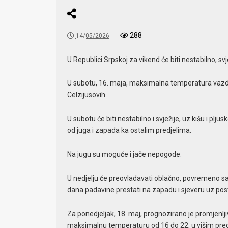
288
14/05/2026
U Republici Srpskoj za vikend će biti nestabilno, s
U subotu, 16. maja, maksimalna temperatura vazduh
Celzijusovih.
U subotu će biti nestabilno i svježije, uz kišu i plj
od juga i zapada ka ostalim predjelima.
Na jugu su moguće i jače nepogode.
U nedjelju će preovladavati oblačno, povremeno s
dana padavine prestati na zapadu i sjeveru uz po
Za ponedjeljak, 18. maj, prognozirano je promjenlj
maksimalnu temperaturu od 16 do 22, u višim predj