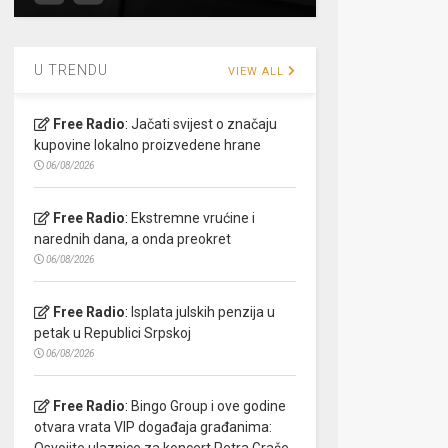
U TRENDU
VIEW ALL
Free Radio
:
Jačati svijest o značaju
kupovine lokalno proizvedene hrane
06/08/2026
Free Radio
:
Ekstremne vrućine i
narednih dana, a onda preokret
06/08/2026
Free Radio
:
Isplata julskih penzija u
petak u Republici Srpskoj
06/08/2026
Free Radio
:
Bingo Group i ove godine
otvara vrata VIP događaja građanima:
Osvojite ulaznice za koncert Petra Graše