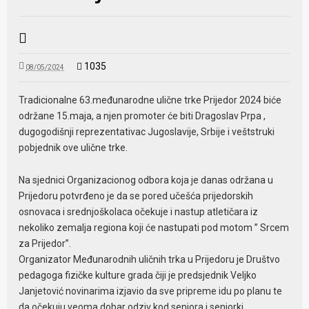
1035
08/05/2024
Tradicionalne 63.međunarodne ulične trke Prijedor 2024 biće
održane 15.maja, a njen promoter će biti Dragoslav Prpa ,
dugogodišnji reprezentativac Jugoslavije, Srbije i veštstruki
pobjednik ove ulične trke.
Na sjednici Organizacionog odbora koja je danas održana u
Prijedoru potvrđeno je da se pored učešća prijedorskih
osnovaca i srednjoškolaca očekuje i nastup atletičara iz
nekoliko zemalja regiona koji će nastupati pod motom ” Srcem
za Prijedor”.
Organizator Međunarodnih uličnih trka u Prijedoru je Društvo
pedagoga fizičke kulture grada čiji je predsjednik Veljko
Janjetović novinarima izjavio da sve pripreme idu po planu te
da očekuju veoma dobar odziv kod seniora i seniorki.