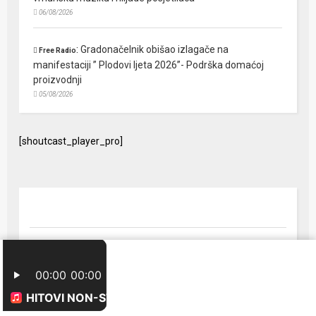
06/08/2026
:
Gradonačelnik obišao izlagače na
Free Radio
manifestaciji ” Plodovi ljeta 2026”- Podrška domaćoj
proizvodnji
05/08/2026
[shoutcast_player_pro]
© 2024 Free Radio Prijedor. Sva prava zaštićena Designed by
FreeRadio