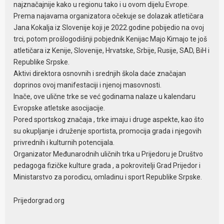
najznačajnije kako u regionu tako i u ovom dijelu Evrope.
Prema najavama organizatora očekuje se dolazak atletičara
Jana Kokalja iz Slovenije koji je 2022.godine pobijedio na ovoj
trci, potom prošlogodišnji pobjednik Kenijac Majo Kimajo te još
atletičara iz Kenije, Slovenije, Hrvatske, Srbije, Rusije, SAD, BiH i
Republike Srpske.
Aktivi direktora osnovnih i srednjih škola daće značajan
doprinos ovoj manifestaciji i njenoj masovnosti.
Inače, ove ulične trke se već godinama nalaze u kalendaru
Evropske atletske asocijacije.
Pored sportskog značaja , trke imaju i druge aspekte, kao što
su okupljanje i druženje sportista, promocija grada i njegovih
privrednih i kulturnih potencijala.
Organizator Međunarodnih uličnih trka u Prijedoru je Društvo
pedagoga fizičke kulture grada , a pokrovitelji Grad Prijedor i
Ministarstvo za porodicu, omladinu i sport Republike Srpske.
Prijedorgrad.org