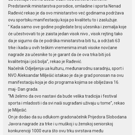
Predstavnik ministarstva porodice, omladine i sporta Nenad
Rađević rekao je da ovo ministarstvo već godinama podržava
ovu sportsku manifestaciju koja po kvalitetu to i zaslužuje.
” Kada samo ove godine pogledate broj učesnika i zemalja koje
će učestvovati to je zaista jedan visok nivo , visok rejting tako
da je sigurno da će podrška ministarstva biti tu, a održati 63
trke i kada u ovih teškim vremenima imati visoke novčane
nagrade za učesnike to je garant da će ova trka biti još
kvalitetnija i još bolja”, rekao je Rađević.
Načelnik Odjeljenja ua kulturu, međunarodnu saradnju, sport i
NVO Aleksandar Milješić istakao je da je grad ponosan na ovu
manifestaciju koja je dio programa kojima se obilježava 16.
maj- Dan grada.
“Mi želimo da ovo nastavi da bude velika tradicija i festival
sporta i mladosti i da svi naši sugrađani uživaju u tome”, rekao
je Milješić.
On je dodao da su odlukom gradonačelnik Prijedora Slobodana
Javora nagrade za trke i u muškoj i u ženskoj seniorskoj
konkurenciji 1000 eura što ovu trku svrstava među