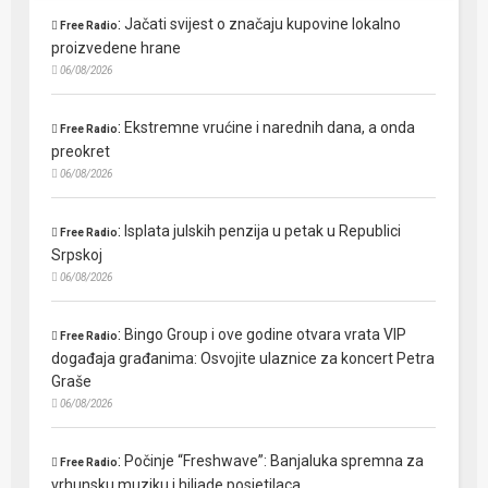
:
Jačati svijest o značaju kupovine lokalno
Free Radio
proizvedene hrane
06/08/2026
:
Ekstremne vrućine i narednih dana, a onda
Free Radio
preokret
06/08/2026
:
Isplata julskih penzija u petak u Republici
Free Radio
Srpskoj
06/08/2026
:
Bingo Group i ove godine otvara vrata VIP
Free Radio
događaja građanima: Osvojite ulaznice za koncert Petra
Graše
06/08/2026
:
Počinje “Freshwave”: Banjaluka spremna za
Free Radio
vrhunsku muziku i hiljade posjetilaca