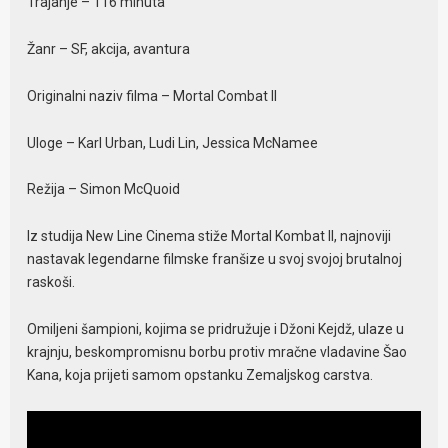
Trajanje – 116 minuta
Žanr – SF, akcija, avantura
Originalni naziv filma – Mortal Combat II
Uloge – Karl Urban, Ludi Lin, Jessica McNamee
Režija – Simon McQuoid
Iz studija New Line Cinema stiže Mortal Kombat II, najnoviji
nastavak legendarne filmske franšize u svoj svojoj brutalnoj
raskoši.
Omiljeni šampioni, kojima se pridružuje i Džoni Kejdž, ulaze u
krajnju, beskompromisnu borbu protiv mračne vladavine Šao
Kana, koja prijeti samom opstanku Zemaljskog carstva.