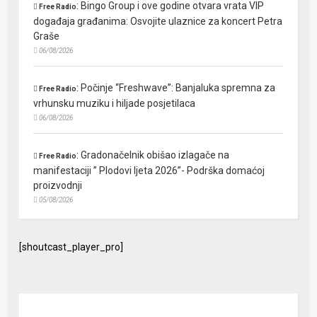
:
Bingo Group i ove godine otvara vrata VIP
Free Radio
događaja građanima: Osvojite ulaznice za koncert Petra
Graše
06/08/2026
:
Počinje “Freshwave”: Banjaluka spremna za
Free Radio
vrhunsku muziku i hiljade posjetilaca
06/08/2026
:
Gradonačelnik obišao izlagače na
Free Radio
manifestaciji ” Plodovi ljeta 2026”- Podrška domaćoj
proizvodnji
05/08/2026
[shoutcast_player_pro]