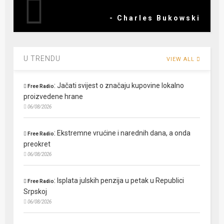
- Charles Bukowski
U TRENDU
VIEW ALL
:
Jačati svijest o značaju kupovine lokalno
Free Radio
proizvedene hrane
06/08/2026
:
Ekstremne vrućine i narednih dana, a onda
Free Radio
preokret
06/08/2026
:
Isplata julskih penzija u petak u Republici
Free Radio
Srpskoj
06/08/2026