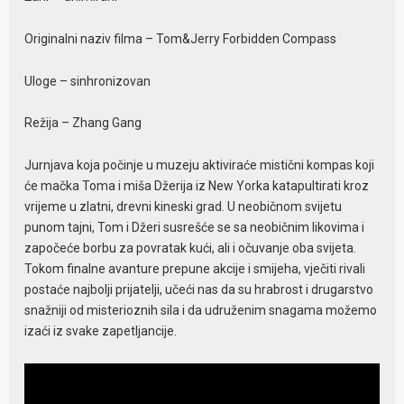
Originalni naziv filma – Tom&Jerry Forbidden Compass
Uloge – sinhronizovan
Režija – Zhang Gang
Jurnjava koja počinje u muzeju aktiviraće mistični kompas koji
će mačka Toma i miša Džerija iz New Yorka katapultirati kroz
vrijeme u zlatni, drevni kineski grad. U neobičnom svijetu
punom tajni, Tom i Džeri susrešće se sa neobičnim likovima i
započeće borbu za povratak kući, ali i očuvanje oba svijeta.
Tokom finalne avanture prepune akcije i smijeha, vječiti rivali
postaće najbolji prijatelji, učeći nas da su hrabrost i drugarstvo
snažniji od misterioznih sila i da udruženim snagama možemo
izaći iz svake zapetljancije.