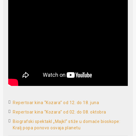
Repertoar kina “Kozara” od 12. do 18. juna
Repertoar kina “Kozara” od 02. do 08. oktobra
Biografski spektakl „Majkl“ stiže u domaće bioskope:
Kralj popa ponovo osvaja planetu