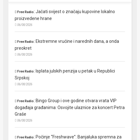
:
Jačati svijest o značaju kupovine lokalno
Free Radio
proizvedene hrane
06/08/2026
:
Ekstremne vrućine i narednih dana, a onda
Free Radio
preokret
06/08/2026
:
Isplata julskih penzija u petak u Republici
Free Radio
Srpskoj
06/08/2026
:
Bingo Group i ove godine otvara vrata VIP
Free Radio
događaja građanima: Osvojite ulaznice za koncert Petra
Graše
06/08/2026
:
Počinje “Freshwave”: Banjaluka spremna za
Free Radio