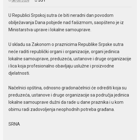
351
08/05/2026
U Republici Srpskoj sutra će biti neradni dan povodom
obilježavanja Dana pobjede nad fašizmom, saopšteno je iz
Ministarstva uprave i lokalne samouprave.
U skladu sa Zakonom o praznicima Republike Srpske sutra
neće raditi republički organi i organizacije, organi jedinica
lokalne samouprave, preduzeća, ustanove i druge organizacije
i lica koja profesionalno obavljaju uslužne i proizvodne
djelatnosti.
Načelnici opština, odnosno gradonačelnici će odrediti koja su
preduzeća, ustanove i druge organizacije sa područja jedinica
lokalne samouprave dužni da rade u dane praznika i u kom
obimu radi zadovoljenja neophodnih potreba građana.
SRNA