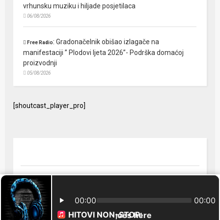
vrhunsku muziku i hiljade posjetilaca
06/08/2026
:
Gradonačelnik obišao izlagače na
Free Radio
manifestaciji ” Plodovi ljeta 2026”- Podrška domaćoj
proizvodnji
05/08/2026
[shoutcast_player_pro]
© 2024 Free Radio Prijedor. Sva prava zaštićena Designed by
FreeRadio