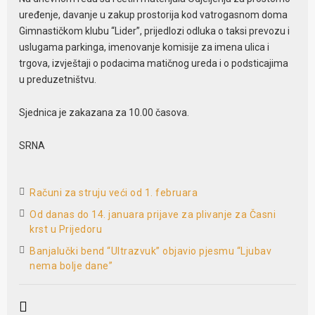
uređenje, davanje u zakup prostorija kod vatrogasnom doma
Gimnastičkom klubu “Lider”, prijedlozi odluka o taksi prevozu i
uslugama parkinga, imenovanje komisije za imena ulica i
trgova, izvještaji o podacima matičnog ureda i o podsticajima
u preduzetništvu.
Sjednica je zakazana za 10.00 časova.
SRNA
Računi za struju veći od 1. februara
Od danas do 14. januara prijave za plivanje za Časni
krst u Prijedoru
Banjalučki bend “Ultrazvuk” objavio pjesmu “Ljubav
nema bolje dane”