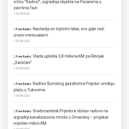
vrtiću “Radost”, izgradnja objekta na Pećanima u
završnoj fazi
05/08/2026
:
Nastavlja se toplotni talas, evo gdje važi
Free Radio
crveni meteoalarm
05/08/2026
:
Vlada uplatila 3,8 miliona KM za Ribnjak
Free Radio
„Saničani“
04/08/2026
:
Radnici Šumskog gazdinstva Prijedor uređuju
Free Radio
plažu u Tukovima
04/08/2026
:
Gradonačelnik Prijedora obišao radove na
Free Radio
izgradnji kanalizacione mreže u Omarskoj – projekat
vrijedan milion KM