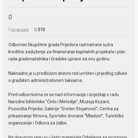
310
07/05/2026
Odbornici Skupštine grada Prijedora razmatraće sutra
kreditno zaduženje za finansiranje kapitalnih projekata i plan
rada gradonačelnika i Gradske uprave za ovu godinu.
Naknadno je u predloženi dnevni red uvršten i prijedlog odluke
o gradskim administrativnim taksama.
Pred odbornicima će se naći informacije i izvještaji o radu
Narodne biblioteke “Ćirilo i Metodije”, Muzeja Kozare,
Pozorišta Prijedor, Galerije “Sreten Stojanović”, Centra za
prikazivanje filmova, Sportske dvorane “Mladost”, Turističke
organizacije i Odbora za žalbe.
Na dnevnom redu su i četiri materijala Odjeljenja za prostorno