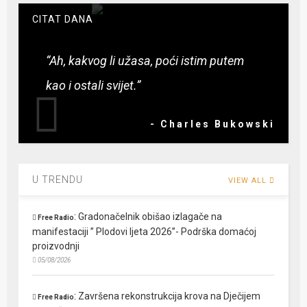
CITAT DANA
“Ah, kakvog li užasa, poći istim putem
kao i ostali svijet.”
- Charles Bukowski
U TRENDU
VIEW ALL
:
Gradonačelnik obišao izlagače na
Free Radio
manifestaciji ” Plodovi ljeta 2026”- Podrška domaćoj
proizvodnji
05/08/2026
:
Završena rekonstrukcija krova na Dječijem
Free Radio