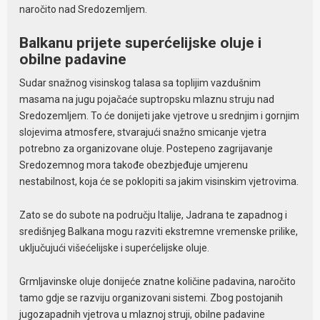
naročito nad Sredozemljem.
Balkanu prijete superćelijske oluje i
obilne padavine
Sudar snažnog visinskog talasa sa toplijim vazdušnim
masama na jugu pojačaće suptropsku mlaznu struju nad
Sredozemljem. To će donijeti jake vjetrove u srednjim i gornjim
slojevima atmosfere, stvarajući snažno smicanje vjetra
potrebno za organizovane oluje. Postepeno zagrijavanje
Sredozemnog mora takođe obezbjeđuje umjerenu
nestabilnost, koja će se poklopiti sa jakim visinskim vjetrovima.
Zato se do subote na području Italije, Jadrana te zapadnog i
središnjeg Balkana mogu razviti ekstremne vremenske prilike,
uključujući višećelijske i superćelijske oluje.
Grmljavinske oluje donijeće znatne količine padavina, naročito
tamo gdje se razviju organizovani sistemi. Zbog postojanih
jugozapadnih vjetrova u mlaznoj struji, obilne padavine