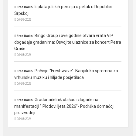
:
Isplata julskih penzija u petak u Republici
Free Radio
Srpskoj
06/08/2026
:
Bingo Group i ove godine otvara vrata VIP
Free Radio
događaja građanima: Osvojite ulaznice za koncert Petra
Graše
06/08/2026
:
Počinje “Freshwave”: Banjaluka spremna za
Free Radio
vrhunsku muziku i hiljade posjetilaca
06/08/2026
:
Gradonačelnik obišao izlagače na
Free Radio
manifestaciji ” Plodovi ljeta 2026”- Podrška domaćoj
proizvodnji
05/08/2026