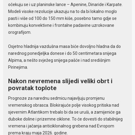
očekuju se i uz planinske lance – Apenine, Dinaride i Karpate.
Modeli visoke rezolucije ukazuju na to da bi lokalno moglo
pasti i više od 100 do 150 mm kiše, posebno tamo gdje se
kombinuju konvektivne i frontalne padavine uzrokovane
orografijom.
Osjetno hladnija vazdušna masa biće dovoljno hladna da do
narednog ponedjeljka donese i do 50 centimetara snijega
Alpima, a nešto svježeg snijega pašće i nad središnjim
Pirinejima.
Nakon nevremena slijedi veliki obrt i
povratak toplote
Prognoze za narednu sedmicu najavljuju promjenu
vremenskog obrasca. Blokirajuće polje visokog pritiska nad
sjevernim Atlantikom trebalo bi da se uruši, a zamijeniće ga
duboke doline i prizemne ciklone. To će dovesti do stabilnijeg
vremena i jačanja anticiklonalnog grebena nad Evropom
prema kraju maja 2026. godine.