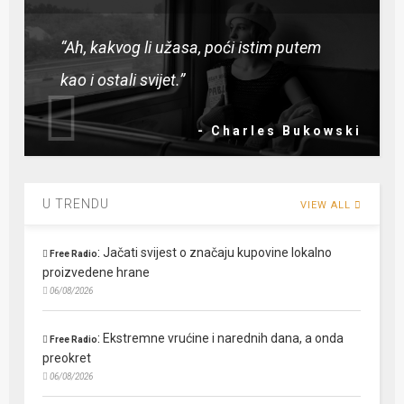
“Ah, kakvog li užasa, poći istim putem
kao i ostali svijet.”
- Charles Bukowski
U TRENDU
VIEW ALL
:
Jačati svijest o značaju kupovine lokalno
Free Radio
proizvedene hrane
06/08/2026
:
Ekstremne vrućine i narednih dana, a onda
Free Radio
preokret
06/08/2026