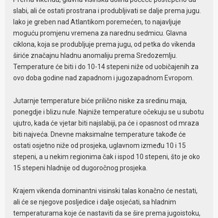
slabi, ali će ostati prostrana i produbljivati se dalje prema jugu.
Iako je greben nad Atlantikom poremećen, to najavljuje
moguću promjenu vremena za narednu sedmicu. Glavna
ciklona, koja se produbljuje prema jugu, od petka do vikenda
širiće značajnu hladnu anomaliju prema Sredozemlju.
Temperature će biti i do 10-14 stepeni niže od uobičajenih za
ovo doba godine nad zapadnom i jugozapadnom Evropom.
Jutarnje temperature biće prilično niske za sredinu maja,
ponegdje i blizu nule. Najniže temperature očekuju se u subotu
ujutro, kada će vjetar biti najslabiji, pa će i opasnost od mraza
biti najveća. Dnevne maksimalne temperature takođe će
ostati osjetno niže od prosjeka, uglavnom između 10 i 15
stepeni, a u nekim regionima čak i ispod 10 stepeni, što je oko
15 stepeni hladnije od dugoročnog prosjeka.
Krajem vikenda dominantni visinski talas konačno će nestati,
ali će se njegove posljedice i dalje osjećati, sa hladnim
temperaturama koje će nastaviti da se šire prema jugoistoku,