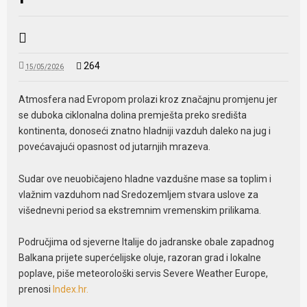
264
15/05/2026
Atmosfera nad Evropom prolazi kroz značajnu promjenu jer
se duboka ciklonalna dolina premješta preko središta
kontinenta, donoseći znatno hladniji vazduh daleko na jug i
povećavajući opasnost od jutarnjih mrazeva.
Sudar ove neuobičajeno hladne vazdušne mase sa toplim i
vlažnim vazduhom nad Sredozemljem stvara uslove za
višednevni period sa ekstremnim vremenskim prilikama.
Područjima od sjeverne Italije do jadranske obale zapadnog
Balkana prijete superćelijske oluje, razoran grad i lokalne
poplave, piše meteorološki servis Severe Weather Europe,
prenosi
Index.hr.