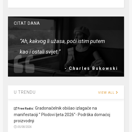
CITAT DANA
“Ah, kakvog li užasa, poći istim putem
kao i ostali svijet.”
- Charles Bukowski
U TRENDU
VIEW ALL
:
Gradonačelnik obišao izlagače na
Free Radio
manifestaciji ” Plodovi ljeta 2026”- Podrška domaćoj
proizvodnji
05/08/2026