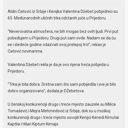
Aldin Ćatović iz Srbije i Kenijka Valentina Džebet pobjednici su
65. Međunarodnih uličnih trka održanih juče u Prijedoru.
“Neverovatna atmosfera, ne bih mogao bez ovih ljudi. Prvi put
pobeđujem u Prijedoru. Drugi put sam ovde. Nadam se da ću
se i sledeće godine odazvati ovoj prelepoj trci”, rekao je
Ćatović novinarima.
Valentina Džebet rekla je da je ovo njena treća pobjeda u
Prijedoru.
“Trka je bila dobra. Sretna sam što sam pobijedila i sve je bilo
dobro organizovano”, dodala je DŽebetova.
U ženskoj konkurenciji drugo i treće mjesto zauzele su Milica
Tomašević i Mejra Mehmedović iz Srbije, dok su u muškoj
konkurenciji drugo i treće mjesto osvojili Kenijci Kenedi Kimutai
Kaptila i Hilari Kiptum Kimajo.