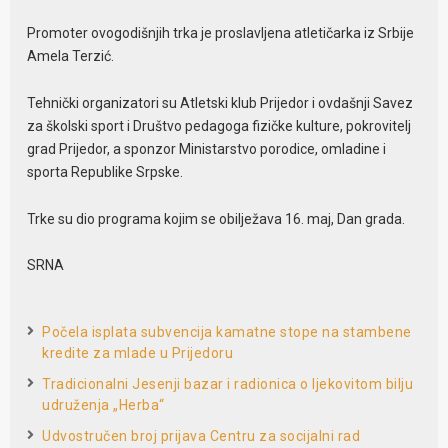
Promoter ovogodišnjih trka je proslavljena atletičarka iz Srbije
Amela Terzić.
Tehnički organizatori su Atletski klub Prijedor i ovdašnji Savez
za školski sport i Društvo pedagoga fizičke kulture, pokrovitelj
grad Prijedor, a sponzor Ministarstvo porodice, omladine i
sporta Republike Srpske.
Trke su dio programa kojim se obilježava 16. maj, Dan grada.
SRNA
Počela isplata subvencija kamatne stope na stambene
kredite za mlade u Prijedoru
Tradicionalni Jesenji bazar i radionica o ljekovitom bilju
udruženja „Herba“
Udvostručen broj prijava Centru za socijalni rad