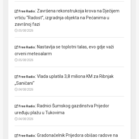
:
Završena rekonstrukcija krova na Dječijem
Free Radio
vrtiću “Radost”, izgradnja objekta na Pećanima u
završnoj fazi
05/08/2026
:
Nastavlja se toplotni talas, evo gdje važi
Free Radio
crveni meteoalarm
05/08/2026
:
Vlada uplatila 3,8 miliona KM za Ribnjak
Free Radio
„Saničani“
04/08/2026
:
Radnici Šumskog gazdinstva Prijedor
Free Radio
uređuju plažu u Tukovima
04/08/2026
:
Gradonačelnik Prijedora obišao radove na
Free Radio