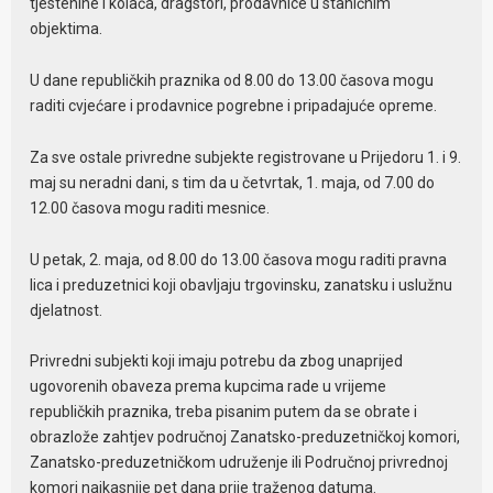
tjestenine i kolača, dragstori, prodavnice u staničnim
objektima.
U dane republičkih praznika od 8.00 do 13.00 časova mogu
raditi cvjećare i prodavnice pogrebne i pripadajuće opreme.
Za sve ostale privredne subjekte registrovane u Prijedoru 1. i 9.
maj su neradni dani, s tim da u četvrtak, 1. maja, od 7.00 do
12.00 časova mogu raditi mesnice.
U petak, 2. maja, od 8.00 do 13.00 časova mogu raditi pravna
lica i preduzetnici koji obavljaju trgovinsku, zanatsku i uslužnu
djelatnost.
Privredni subjekti koji imaju potrebu da zbog unaprijed
ugovorenih obaveza prema kupcima rade u vrijeme
republičkih praznika, treba pisanim putem da se obrate i
obrazlože zahtjev područnoj Zanatsko-preduzetničkoj komori,
Zanatsko-preduzetničkom udruženje ili Područnoj privrednoj
komori najkasnije pet dana prije traženog datuma.