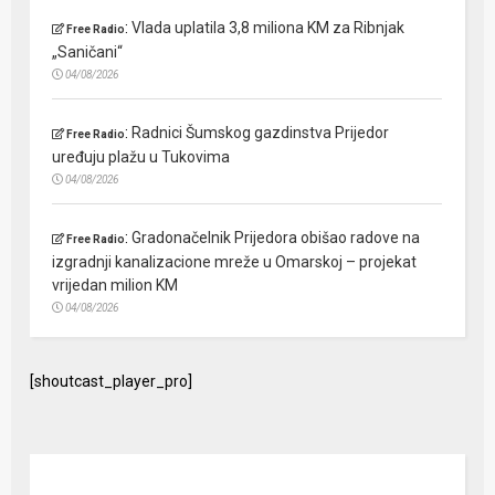
:
Vlada uplatila 3,8 miliona KM za Ribnjak
Free Radio
„Saničani“
04/08/2026
:
Radnici Šumskog gazdinstva Prijedor
Free Radio
uređuju plažu u Tukovima
04/08/2026
:
Gradonačelnik Prijedora obišao radove na
Free Radio
izgradnji kanalizacione mreže u Omarskoj – projekat
vrijedan milion KM
04/08/2026
[shoutcast_player_pro]