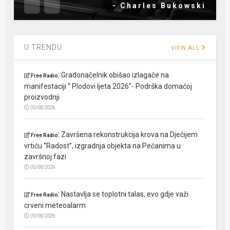
- Charles Bukowski
U TRENDU
VIEW ALL
:
Gradonačelnik obišao izlagače na
Free Radio
manifestaciji ” Plodovi ljeta 2026”- Podrška domaćoj
proizvodnji
05/08/2026
:
Završena rekonstrukcija krova na Dječijem
Free Radio
vrtiću “Radost”, izgradnja objekta na Pećanima u
završnoj fazi
05/08/2026
:
Nastavlja se toplotni talas, evo gdje važi
Free Radio
crveni meteoalarm
05/08/2026