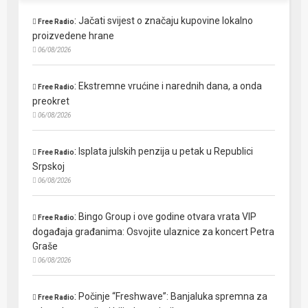
:
Jačati svijest o značaju kupovine lokalno
Free Radio
proizvedene hrane
06/08/2026
:
Ekstremne vrućine i narednih dana, a onda
Free Radio
preokret
06/08/2026
:
Isplata julskih penzija u petak u Republici
Free Radio
Srpskoj
06/08/2026
:
Bingo Group i ove godine otvara vrata VIP
Free Radio
događaja građanima: Osvojite ulaznice za koncert Petra
Graše
06/08/2026
:
Počinje “Freshwave”: Banjaluka spremna za
Free Radio