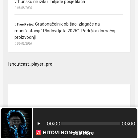
vrhunsku muziku i hiljade posjetilaca
06/08/2026
:
Gradonačelnik obišao izlagače na
Free Radio
manifestaciji ” Plodovi ljeta 2026”- Podrška domaćoj
proizvodnji
05/08/2026
[shoutcast_player_pro]
© 2024 Free Radio Prijedor. Sva prava zaštićena Designed by
FreeRadio