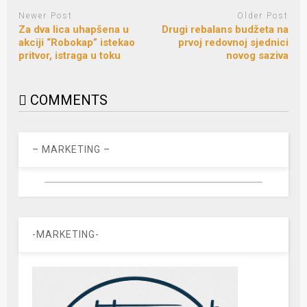
Newer Post
Older Post
Za dva lica uhapšena u
Drugi rebalans budžeta na
akciji “Robokap” istekao
prvoj redovnoj sjednici
pritvor, istraga u toku
novog saziva
COMMENTS
– MARKETING –
-MARKETING-