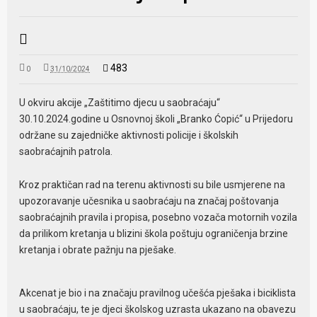
483
0
31/10/2024
U okviru akcije „Zaštitimo djecu u saobraćaju“
30.10.2024.godine u Osnovnoj školi „Branko Ćopić“ u Prijedoru
održane su zajedničke aktivnosti policije i školskih
saobraćajnih patrola.
Kroz praktičan rad na terenu aktivnosti su bile usmjerene na
upozoravanje učesnika u saobraćaju na značaj poštovanja
saobraćajnih pravila i propisa, posebno vozača motornih vozila
da prilikom kretanja u blizini škola poštuju ograničenja brzine
kretanja i obrate pažnju na pješake.
Akcenat je bio i na značaju pravilnog učešća pješaka i biciklista
u saobraćaju, te je djeci školskog uzrasta ukazano na obavezu