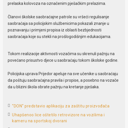
prelaska kolovoza na označenim pješačkim prelazima.
Članovi školske saobraćajne patrole su vršeći regulisanje
saobraćaja sa policijskim službenicima pokazali znanje u
poznavanju i primjeni propisa iz oblasti bezbjednosti
saobraćaja koje su stekli na prošlogodišnjim edukacijama.
Tokom realizacije aktivnosti vozačima su skrenuli pažnju na
povećano prisustvo djece u saobraćaju tokom školske godine.
Policijska uprava Prijedor apeluje na sve učenike u saobraćaju
da poštuju saobraćajna pravila i propise, a posebno na vozače
da u blizini škola obrate pažnju na kretanje pješaka.
“DON“ predstavio aplikaciju za zaštitu proizvođača
Uhapšenoo lice oštetilo retrovizore na vozilima i
kameru na sportskoj dvorani