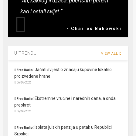
“Ah, kakvog li užasa, poći istim putem
kao i ostali svijet.”
- Charles Bukowski
U TRENDU
VIEW ALL
:
Jačati svijest o značaju kupovine lokalno
Free Radio
proizvedene hrane
06/08/2026
:
Ekstremne vrućine i narednih dana, a onda
Free Radio
preokret
06/08/2026
:
Isplata julskih penzija u petak u Republici
Free Radio
Srpskoj