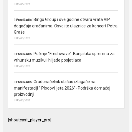
06/08/2026
:
Bingo Group i ove godine otvara vrata VIP
Free Radio
događaja građanima: Osvojite ulaznice za koncert Petra
Graše
06/08/2026
:
Počinje “Freshwave”: Banjaluka spremna za
Free Radio
vrhunsku muziku i hiljade posjetilaca
06/08/2026
:
Gradonačelnik obišao izlagače na
Free Radio
manifestaciji ” Plodovi ljeta 2026”- Podrška domaćoj
proizvodnji
05/08/2026
[shoutcast_player_pro]