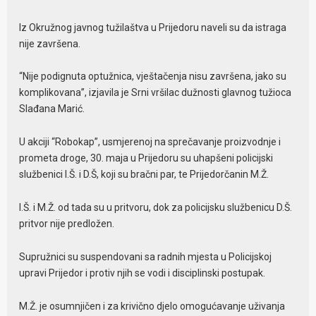
Iz Okružnog javnog tužilaštva u Prijedoru naveli su da istraga
nije završena.
“Nije podignuta optužnica, vještačenja nisu završena, jako su
komplikovana”, izjavila je Srni vršilac dužnosti glavnog tužioca
Slađana Marić.
U akciji “Robokap”, usmjerenoj na sprečavanje proizvodnje i
prometa droge, 30. maja u Prijedoru su uhapšeni policijski
službenici I.Š. i D.Š, koji su bračni par, te Prijedorčanin M.Ž.
I.Š. i M.Ž. od tada su u pritvoru, dok za policijsku službenicu D.Š.
pritvor nije predložen.
Supružnici su suspendovani sa radnih mjesta u Policijskoj
upravi Prijedor i protiv njih se vodi i disciplinski postupak.
M.Ž. je osumnjičen i za krivično djelo omogućavanje uživanja