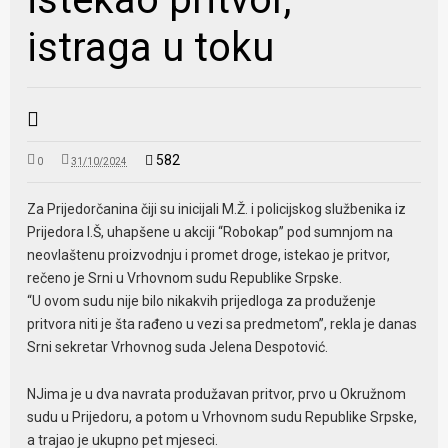
istraga u toku
582
0
31/10/2024
Za Prijedorčanina čiji su inicijali M.Ž. i policijskog službenika iz
Prijedora I.Š, uhapšene u akciji “Robokap” pod sumnjom na
neovlaštenu proizvodnju i promet droge, istekao je pritvor,
rečeno je Srni u Vrhovnom sudu Republike Srpske.
“U ovom sudu nije bilo nikakvih prijedloga za produženje
pritvora niti je šta rađeno u vezi sa predmetom”, rekla je danas
Srni sekretar Vrhovnog suda Jelena Despotović.
NJima je u dva navrata produžavan pritvor, prvo u Okružnom
sudu u Prijedoru, a potom u Vrhovnom sudu Republike Srpske,
a trajao je ukupno pet mjeseci.