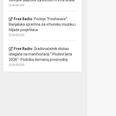
06/08/2026
Free Radio
:
Počinje “Freshwave”:
Banjaluka spremna za vrhunsku muziku i
hiljade posjetilaca
06/08/2026
Free Radio
:
Gradonačelnik obišao
izlagače na manifestaciji ” Plodovi ljeta
2026”- Podrška domaćoj proizvodnji
05/08/2026