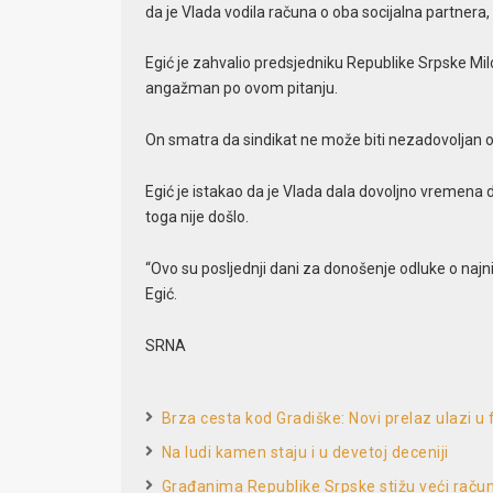
da je Vlada vodila računa o oba socijalna partnera
Egić je zahvalio predsjedniku Republike Srpske Mil
angažman po ovom pitanju.
On smatra da sindikat ne može biti nezadovoljan o
Egić je istakao da je Vlada dala dovoljno vremen
toga nije došlo.
“Ovo su posljednji dani za donošenje odluke o najniž
Egić.
SRNA
Brza cesta kod Gradiške: Novi prelaz ulazi u
Na ludi kamen staju i u devetoj deceniji
Građanima Republike Srpske stižu veći račun