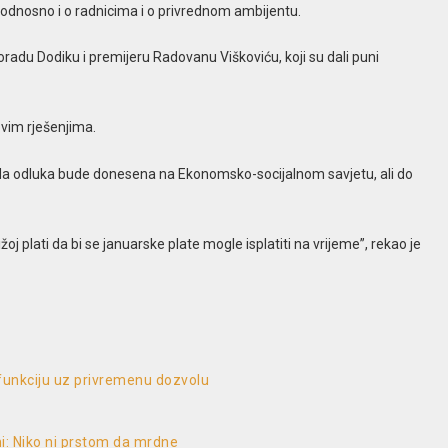
, odnosno i o radnicima i o privrednom ambijentu.
oradu Dodiku i premijeru Radovanu Viškoviću, koji su dali puni
vim rješenjima.
a da odluka bude donesena na Ekonomsko-socijalnom savjetu, ali do
oj plati da bi se januarske plate mogle isplatiti na vrijeme”, rekao je
 funkciju uz privremenu dozvolu
i: Niko ni prstom da mrdne