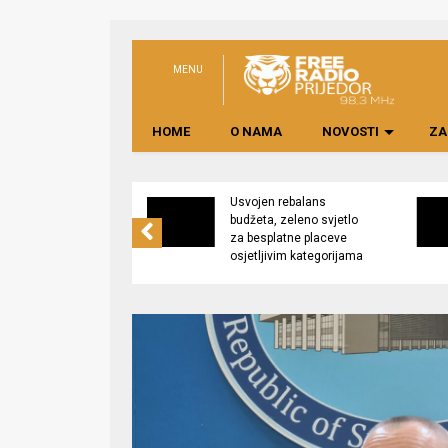
MENU
HOME
O NAMA
NOVOSTI
ZA
no preduzeće
Usvojen rebalans
 upravljati
budžeta, zeleno svjetlo
kom “Saničani”
za besplatne placeve
osjetljivim kategorijama