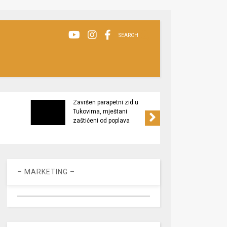
SEARCH
Završen parapetni zid u
Minis
Tukovima, mještani
poljop
zaštićeni od poplava
apel 
racio
– MARKETING –