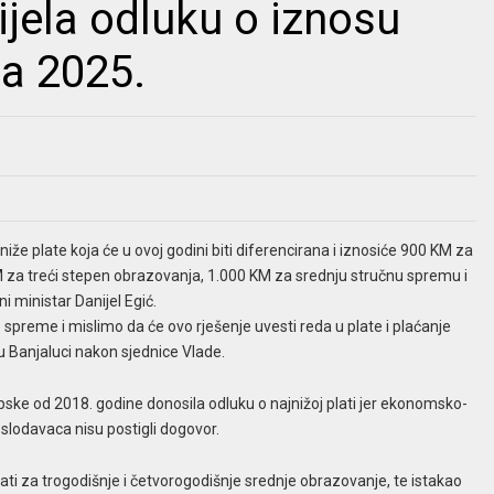
jela odluku o iznosu
za 2025.
iže plate koja će u ovoj godini biti diferencirana i iznosiće 900 KM za
KM za treći stepen obrazovanja, 1.000 KM za srednju stručnu spremu i
 ministar Danijel Egić.
spreme i mislimo da će ovo rješenje uvesti reda u plate i plaćanje
 u Banjaluci nakon sjednice Vlade.
pske od 2018. godine donosila odluku o najnižoj plati jer ekonomsko-
oslodavaca nisu postigli dogovor.
lati za trogodišnje i četvorogodišnje srednje obrazovanje, te istakao