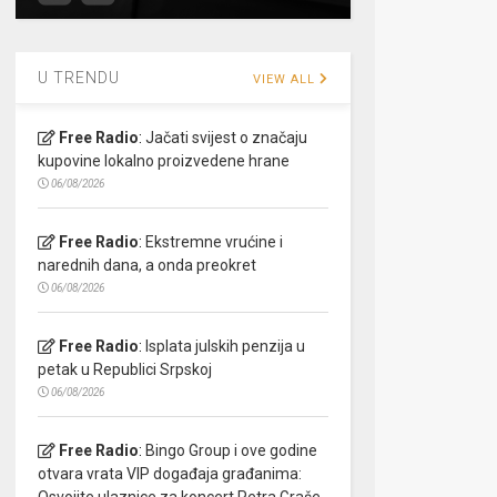
U TRENDU
VIEW ALL
Free Radio
:
Jačati svijest o značaju
kupovine lokalno proizvedene hrane
06/08/2026
Free Radio
:
Ekstremne vrućine i
narednih dana, a onda preokret
06/08/2026
Free Radio
:
Isplata julskih penzija u
petak u Republici Srpskoj
06/08/2026
Free Radio
:
Bingo Group i ove godine
otvara vrata VIP događaja građanima:
Osvojite ulaznice za koncert Petra Graše