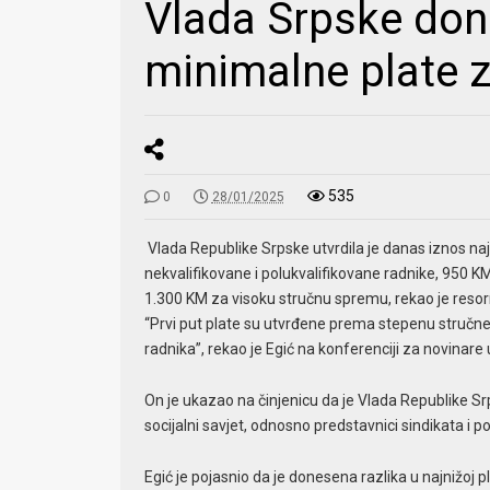
Vlada Srpske doni
minimalne plate 
535
0
28/01/2025
Vlada Republike Srpske utvrdila je danas iznos najn
nekvalifikovane i polukvalifikovane radnike, 950 
1.300 KM za visoku stručnu spremu, rekao je resorni
“Prvi put plate su utvrđene prema stepenu stručne 
radnika”, rekao je Egić na konferenciji za novinare
On je ukazao na činjenicu da je Vlada Republike Sr
socijalni savjet, odnosno predstavnici sindikata i p
Egić je pojasnio da je donesena razlika u najnižoj p