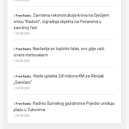
05/08/2026
:
Završena rekonstrukcija krova na Dječijem
Free Radio
vrtiću “Radost”, izgradnja objekta na Pećanima u
završnoj fazi
05/08/2026
:
Nastavlja se toplotni talas, evo gdje važi
Free Radio
crveni meteoalarm
05/08/2026
:
Vlada uplatila 3,8 miliona KM za Ribnjak
Free Radio
„Saničani“
04/08/2026
:
Radnici Šumskog gazdinstva Prijedor uređuju
Free Radio
plažu u Tukovima
04/08/2026