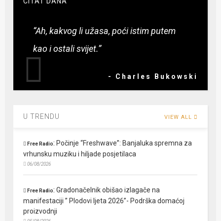
CITAT DANA
“Ah, kakvog li užasa, poći istim putem
kao i ostali svijet.”
- Charles Bukowski
U TRENDU
VIEW ALL
:
Počinje “Freshwave”: Banjaluka spremna za
Free Radio
vrhunsku muziku i hiljade posjetilaca
06/08/2026
:
Gradonačelnik obišao izlagače na
Free Radio
manifestaciji ” Plodovi ljeta 2026”- Podrška domaćoj
proizvodnji