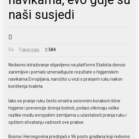
naši susjedi
584
0
28/01/2025
Nedavno istraživanje objavljeno na platformi Statista donosi
zanimljive i pomalo iznenađujuće rezultate o higijenskim
navikama Evropljana, naročito u vezi s pranjem ruku nakon
korištenja toaleta.
Iako se pranje ruku često smatra osnovnim korakom lične
higijene i prevencije širenja bolesti, podaci otkrivaju velike
razlike među evropskim zemljama u učestalosti pranja ruku i
opštem shvatanju važnosti ove prakse.
Bosna i Hercegovina prednjači s 96 posto građana koji redovno