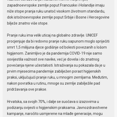
zapadnoevropske zemlje poput Francuske i Holandije imaju
niže stope pranja ruku unatoč visokom životnom standardu,
dok istočnoevropske zemlje poput Srbije i Bosne i Hercegovine
bilježe znatno više stope.
Pranje ruku ima velik uticaj na globalno zdravlje. UNICEF
procjenjuje da bi redovno pranje ruku sapunom moglo spriječiti
smrt 1,5 milijuna djece godišnje od bolesti povezanih s lošom
higijenom. Zanimljivo je da pandemija COVID-19 nije samo
osvijestila važnost ove navike, već je dovela i do znatnog
povećanja njene učestalosti. Istraživanja su pokazala da je u
prvim mjesecima pandemije zabilježen porast higijenskih
praksi, uključujući pranje ruku, u mnogim zemljama. Međutim,
nakon povratka u rutinu, mnoge su zemlje zabilježile pad
pridržavanja ove prakse.
Hrvatska, sa svojih 70%, i dalje se suočava s izazovima u
podizanju svijesti o higijenskim praksama. Javnozdravstvene
kampanje, naročito usmjerene na mlađe generacije, mogu