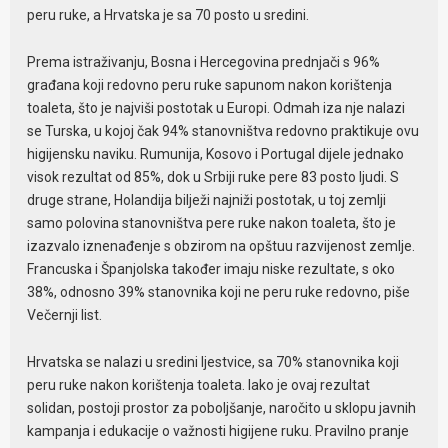
peru ruke, a Hrvatska je sa 70 posto u sredini.
Prema istraživanju, Bosna i Hercegovina prednjači s 96%
građana koji redovno peru ruke sapunom nakon korištenja
toaleta, što je najviši postotak u Europi. Odmah iza nje nalazi
se Turska, u kojoj čak 94% stanovništva redovno praktikuje ovu
higijensku naviku. Rumunija, Kosovo i Portugal dijele jednako
visok rezultat od 85%, dok u Srbiji ruke pere 83 posto ljudi. S
druge strane, Holandija bilježi najniži postotak, u toj zemlji
samo polovina stanovništva pere ruke nakon toaleta, što je
izazvalo iznenađenje s obzirom na opštuu razvijenost zemlje.
Francuska i Španjolska također imaju niske rezultate, s oko
38%, odnosno 39% stanovnika koji ne peru ruke redovno, piše
Večernji list.
Hrvatska se nalazi u sredini ljestvice, sa 70% stanovnika koji
peru ruke nakon korištenja toaleta. Iako je ovaj rezultat
solidan, postoji prostor za poboljšanje, naročito u sklopu javnih
kampanja i edukacije o važnosti higijene ruku. Pravilno pranje