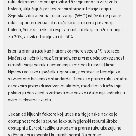
ruku dokazano smanjuje rizik od širenja mnogih zaraznih
bolesti, uključujući proljev, respiratorne infekcije i gripu.
Svjetska zdravstvena organizacija (WHO) ističe da je pranje
ruku sapunom jedna od najučinkovitijih mjera prevencije
bolesti, čime se rizik od respiratornih infekcija može smanjiti
za 20%, a rizik od proljeva i do 50%.
Istorija pranja ruku kao higijenske mjere seže u 19. stoljeće.
Mađarski liječnik Ignaz Semmelweis prvi je uočio povezanost
između higijene ruku i smanjenja smrtnosti u rodilištima.
Njegov rad, iako u početku ignorisan, postavio je temelje za
savremene higijenske standarde. Danas se pranje ruku smatra
osnovnim javnozdravstvenim alatom, međutim istraživanja
pokazuju da svijest o važnosti ove navike i dalje nije jednaka u
svim dijelovima svijeta.
Jedan od ključnih faktora koji utiče na higijenske navike je
dostupnost vode i sapuna. Iako su higijenski resursi široko
dostupni u Evropi, razlike u stopama pranja ruku ukazuju na
važnost obrazovanja i kulturnih normi. Na primjer,