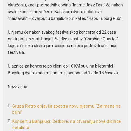
okruženju, kao i prethodnih godina “Intime Jazz Fest” će nakon
svake koncertne večeri u Banskom dvoru dobiti svoj
“nastavak” – ovaj put u banjalučkom kafeu “Haos Tuborg Pub”.
U njemu će nakon svakog festivalskog koncerta od 22 časa
nastupati poznati banjalučki džez sastav “Combine Quartet”
kojem će se u okviru jam sessiona na bini pridružiti učesnici
festivala.
Ulaznice za koncerte po cijeni do 10 KM su u na biletarnici
Banskog dvora radnim danom u periodu od 12 do 18 časova.
Nezavisne
Grupa Retro objavila spot za novu pjesmu “Za mene ne
brini”
Koncert u Banjaluci: Ćetković na otvaranju nove dionice
šetališta