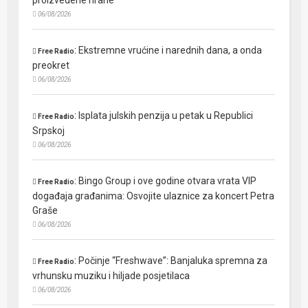
proizvedene hrane
06/08/2026
:
Ekstremne vrućine i narednih dana, a onda
Free Radio
preokret
06/08/2026
:
Isplata julskih penzija u petak u Republici
Free Radio
Srpskoj
06/08/2026
:
Bingo Group i ove godine otvara vrata VIP
Free Radio
događaja građanima: Osvojite ulaznice za koncert Petra
Graše
06/08/2026
:
Počinje “Freshwave”: Banjaluka spremna za
Free Radio
vrhunsku muziku i hiljade posjetilaca
06/08/2026