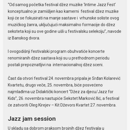
“Od samog početka festival džez muzike ‘Intime Jazz Fest’
konceptualno je zamišljen kao kamerni festival džez muzike
koji će se fokusirati na manje sastave i vrhunske soliste ovog
muzičkog žanra, uključujući maksimalno formacije do džez
seksteta koji su ove godine ušli u festivalsku selekciju”, navode
iz Banskog dvora.
I ovogodišnji festivalski program obuhvatiće koncerte
renomiranih džez sastava koji su u prethodnom periodu
postali prepoznatljivi na internacionalnoj džez sceni.
Čast da otvori festival 24. novembra pripala je Srđan Kolarević
Kvartetu, drugo veče, 25. novembra, biće posvećeno
najmlađima uz Didaktički koncert “Džez za djecu/Jazz for
Kids”, 26. novembra nastupiće Sekstet Marković Ilić, a festival
će zatvoriti Oleg Kirejev – Kit Dževors Kvartet 27. novembra.
Jazz jam session
U skladu sa dobrom praksom brojnih džez festivala u