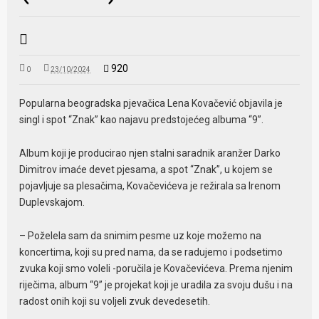
920
0
23/10/2024
Popularna beogradska pjevačica Lena Kovačević objavila je
singl i spot “Znak” kao najavu predstojećeg albuma “9”.
Album koji je producirao njen stalni saradnik aranžer Darko
Dimitrov imaće devet pjesama, a spot “Znak”, u kojem se
pojavljuje sa plesačima, Kovačevićeva je režirala sa Irenom
Duplevskajom.
– Poželela sam da snimim pesme uz koje možemo na
koncertima, koji su pred nama, da se radujemo i podsetimo
zvuka koji smo voleli -poručila je Kovačevićeva. Prema njenim
riječima, album “9” je projekat koji je uradila za svoju dušu i na
radost onih koji su voljeli zvuk devedesetih.