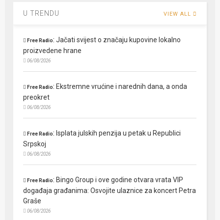
U TRENDU
VIEW ALL
:
Jačati svijest o značaju kupovine lokalno
Free Radio
proizvedene hrane
06/08/2026
:
Ekstremne vrućine i narednih dana, a onda
Free Radio
preokret
06/08/2026
:
Isplata julskih penzija u petak u Republici
Free Radio
Srpskoj
06/08/2026
:
Bingo Group i ove godine otvara vrata VIP
Free Radio
događaja građanima: Osvojite ulaznice za koncert Petra
Graše
06/08/2026