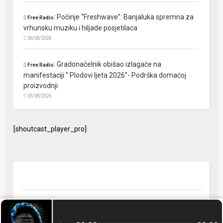
:
Počinje “Freshwave”: Banjaluka spremna za
Free Radio
vrhunsku muziku i hiljade posjetilaca
06/08/2026
:
Gradonačelnik obišao izlagače na
Free Radio
manifestaciji ” Plodovi ljeta 2026”- Podrška domaćoj
proizvodnji
05/08/2026
[shoutcast_player_pro]