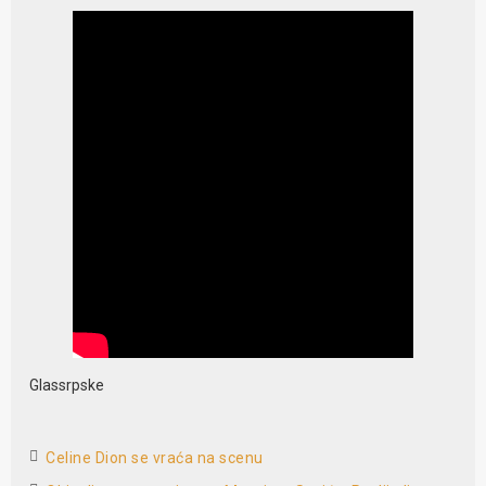
Glassrpske
Celine Dion se vraća na scenu