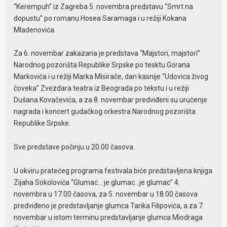
“Kerempuh” iz Zagreba 5. novembra predstavu “Smrt na
dopustu” po romanu Hosea Saramaga i u režiji Kokana
Mladenovića.
Za 6. novembar zakazana je predstava “Majstori, majstori”
Narodnog pozorišta Republike Srpske po tesktu Gorana
Markovića i u režiji Marka Misirače, dan kasnije “Udovica živog
čoveka” Zvezdara teatra iz Beograda po tekstu i u režiji
Dušana Kovačevića, a za 8. novembar predviđeni su uručenje
nagrada i koncert gudačkog orkestra Narodnog pozorišta
Republike Srpske.
Sve predstave počinju u 20.00 časova.
U okviru pratećeg programa festivala biće predstavljena knjiga
Zijaha Sokolovića “Glumac… je glumac…je glumac” 4.
novembra u 17.00 časova, za 5. novembar u 18.00 časova
predviđeno je predstavljanje glumca Tarika Filipovića, a za 7.
novembar u istom terminu predstavljanje glumca Miodraga