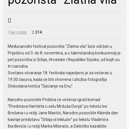
314
03/11/2025
Međunarodni festival pozorišta “Zlatna vila” biće održan u
Prijedoru od 3. do 8. novembra, a u takmičarskoj konkurenciji je
pet pozorišta iz Srbije, Hrvatske i Republike Srpske, od kojih su
tri narodna.
Svečano otvaranje 18. festivala najavljeno je za večeras u
19.30 časova, kada će biti otvorena i izložba fotografija
Slobodana Ivetića “Sjećanje na Enu”.
Narodno pozorište Priština će večeras igrati komad
“Predstava Hamleta u selu Mrduša Donja” po tekstu Ive
Brešana i u režiji Jane Maričić, Narodno pozorište Kikinda dan
kasnije predstavu “Srbija ol inkluziv” po tekstu Vladimira
Đurđevića i u režiji Marka Misirače, a Satiričko kazalište