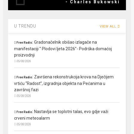
- Charles Bukowski
U TRENDU
VIEW ALL
:
Gradonačelnik obišao izlagače na
Free Radio
manifestaciji ” Plodovi ljeta 2026”- Podrška domaćoj
proizvodnji
05/08/2026
:
Završena rekonstrukcija krova na Dječijem
Free Radio
vrtiću “Radost”, izgradnja objekta na Pećanima u
završnoj fazi
05/08/2026
:
Nastavlja se toplotni talas, evo gdje važi
Free Radio
crveni meteoalarm
05/08/2026