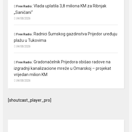
:
Vlada uplatila 3,8 miliona KM za Ribnjak
Free Radio
„Saničani“
04/08/2026
:
Radnici Šumskog gazdinstva Prijedor uređuju
Free Radio
plažu u Tukovima
04/08/2026
:
Gradonačelnik Prijedora obišao radove na
Free Radio
izgradnji kanalizacione mreže u Omarskoj – projekat
vrijedan milion KM
04/08/2026
[shoutcast_player_pro]