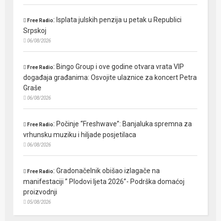
:
Isplata julskih penzija u petak u Republici
Free Radio
Srpskoj
06/08/2026
:
Bingo Group i ove godine otvara vrata VIP
Free Radio
događaja građanima: Osvojite ulaznice za koncert Petra
Graše
06/08/2026
:
Počinje “Freshwave”: Banjaluka spremna za
Free Radio
vrhunsku muziku i hiljade posjetilaca
06/08/2026
:
Gradonačelnik obišao izlagače na
Free Radio
manifestaciji ” Plodovi ljeta 2026”- Podrška domaćoj
proizvodnji
05/08/2026