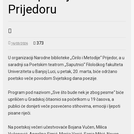
Prijedoru
373
16/03/2026
U organizaciji Narodne biblioteke „Ćirilo i Metodije“ Prijedor, a u
saradnji sa Poetskim teatrom „Saputnici“ Filološkog fakulteta
Univerziteta u Banjoj Luci, u petak, 20. marta, biće održano
poetsko veče povodom Svjetskog dana poezije.
Program pod nazivom „Sve što bude nek je zbog pesme“ biće
upriličen u Gradskoj čitaonici sa početkom u 19 časova, a
publici će donijeti veče posvećeno stihovima, emociji i ljepoti
pisane riječi.
Na poetskoj večeri učestvovaće Bojana Vučen, Milica
Vučenović, Angelina Simić, Marija Vasić, Sanja Mikić, Neven