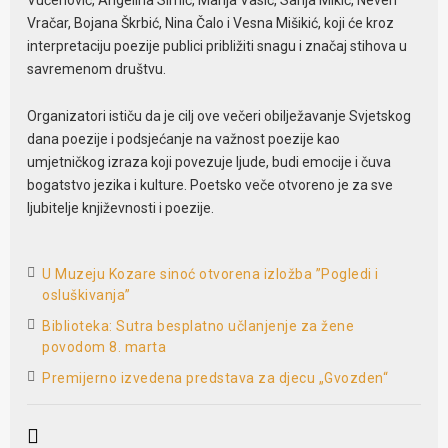
Vračar, Bojana Škrbić, Nina Čalo i Vesna Mišikić, koji će kroz
interpretaciju poezije publici približiti snagu i značaj stihova u
savremenom društvu.
Organizatori ističu da je cilj ove večeri obilježavanje Svjetskog
dana poezije i podsjećanje na važnost poezije kao
umjetničkog izraza koji povezuje ljude, budi emocije i čuva
bogatstvo jezika i kulture. Poetsko veče otvoreno je za sve
ljubitelje književnosti i poezije.
U Muzeju Kozare sinoć otvorena izložba ”Pogledi i
osluškivanja”
Biblioteka: Sutra besplatno učlanjenje za žene
povodom 8. marta
Premijerno izvedena predstava za djecu „Gvozden“