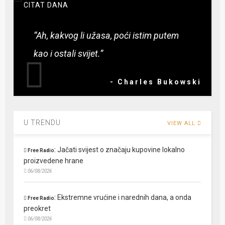
CITAT DANA
“Ah, kakvog li užasa, poći istim putem
kao i ostali svijet.”
- Charles Bukowski
U TRENDU
VIEW ALL
:
Jačati svijest o značaju kupovine lokalno
Free Radio
proizvedene hrane
06/08/2026
:
Ekstremne vrućine i narednih dana, a onda
Free Radio
preokret
06/08/2026