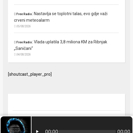
:
Nastavlja se toplotni talas, evo gdje važi
Free Radio
crveni meteoalarm
05/08/2026
:
Vlada uplatila 3,8 miliona KM za Ribnjak
Free Radio
„Saničani“
04/08/2026
[shoutcast_player_pro]