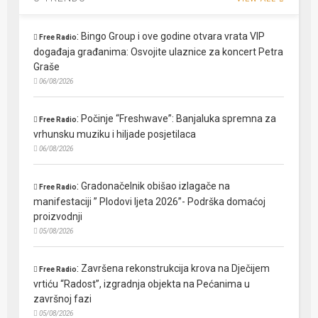
:
Bingo Group i ove godine otvara vrata VIP
Free Radio
događaja građanima: Osvojite ulaznice za koncert Petra
Graše
06/08/2026
:
Počinje “Freshwave”: Banjaluka spremna za
Free Radio
vrhunsku muziku i hiljade posjetilaca
06/08/2026
:
Gradonačelnik obišao izlagače na
Free Radio
manifestaciji ” Plodovi ljeta 2026”- Podrška domaćoj
proizvodnji
05/08/2026
:
Završena rekonstrukcija krova na Dječijem
Free Radio
vrtiću “Radost”, izgradnja objekta na Pećanima u
završnoj fazi
05/08/2026