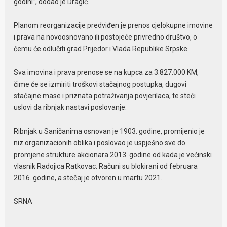
godini”, dodao je Dragić.
Planom reorganizacije predviđen je prenos cjelokupne imovine
i prava na novoosnovano ili postojeće privredno društvo, o
čemu će odlučiti grad Prijedor i Vlada Republike Srpske.
Sva imovina i prava prenose se na kupca za 3.827.000 KM,
čime će se izmiriti troškovi stačajnog postupka, dugovi
stačajne mase i priznata potraživanja povjerilaca, te steći
uslovi da ribnjak nastavi poslovanje.
Ribnjak u Saničanima osnovan je 1903. godine, promijenio je
niz organizacionih oblika i poslovao je uspješno sve do
promjene strukture akcionara 2013. godine od kada je većinski
vlasnik Radojica Ratkovac. Računi su blokirani od februara
2016. godine, a stečaj je otvoren u martu 2021.
SRNA