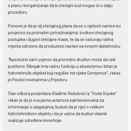
o planu reorganizacije da bi stečajni sud mogao ići u dalju
proceduru.
Ponovio je da je cilj stečajnog plana da se u cijelosti namire svi
povjerioci sa priznatim potraživanjima, troškovi stečajnog
postupka i dugovi stečajne mase, te da se sačuvaju radna
mjesta odnosno da preduzeće nastavi sa svojom djelatnošću.
“Apsolutno sam uvjeren da privredno društvo može da radi
pozitivno. Ribnjak ima važnu funkciju u ekosistemu i bitan je
hidrotehnički objekat koji reguliše tok rijeke Gomjenice”, rekao
je Pavičić novinarima u Prijedoru.
Član odbora povjerilaca Vladimir Radulović iz “Voda Srpske”
rekao je da je ova javna ustanova zainteresovana za
informacije o ulaganjima, budući da je riječ o velikom
hidrotehničkom objektu i da je važno da budući vlasnik
realizuje određene investicije.