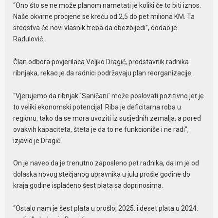
“Ono što se ne može planom nametati je koliki će to biti iznos.
Naše okvirne procjene se kreću od 2,5 do pet miliona KM. Ta
sredstva će novi vlasnik treba da obezbijedi”, dodao je
Radulović.
Član odbora povjerilaca Veljko Dragić, predstavnik radnika
ribnjaka, rekao je da radnici podržavaju plan reorganizacije.
“Vjerujemo da ribnjak `Saničani` može poslovati pozitivno jer je
to veliki ekonomski potencijal. Riba je deficitarna roba u
regionu, tako da se mora uvoziti iz susjednih zemalja, a pored
ovakvih kapaciteta, šteta je da to ne funkcioniše i ne radi”,
izjavio je Dragić.
On je naveo da je trenutno zaposleno pet radnika, da im je od
dolaska novog stečjanog upravnika u julu prošle godine do
kraja godine isplaćeno šest plata sa doprinosima.
“Ostalo nam je šest plata u prošloj 2025. i deset plata u 2024.