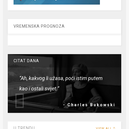
VREMENSKA PROGNOZA
CITAT DANA
“Ah, kakvog li užasa, poći istim putem
kao i ostali svijet.”
- Charles Bukowski
U TRENDU
VIEW ALL