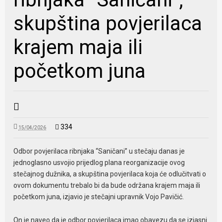
skupština povjerilaca
krajem maja ili
početkom juna
334
15/04/2026
Odbor povjerilaca ribnjaka “Saničani” u stečaju danas je
jednoglasno usvojio prijedlog plana reorganizacije ovog
stečajnog dužnika, a skupština povjerilaca koja će odlučitvati o
ovom dokumentu trebalo bi da bude održana krajem maja ili
početkom juna, izjavio je stečajni upravnik Vojo Pavičić.
On je naveo da je odbor povjerilaca imao obavezu da se izjasni