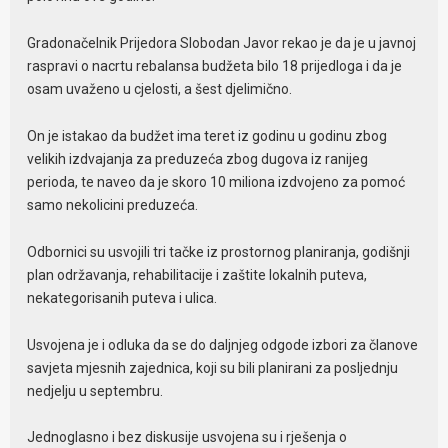
Gradonačelnik Prijedora Slobodan Javor rekao je da je u javnoj
raspravi o nacrtu rebalansa budžeta bilo 18 prijedloga i da je
osam uvaženo u cjelosti, a šest djelimično.
On je istakao da budžet ima teret iz godinu u godinu zbog
velikih izdvajanja za preduzeća zbog dugova iz ranijeg
perioda, te naveo da je skoro 10 miliona izdvojeno za pomoć
samo nekolicini preduzeća.
Odbornici su usvojili tri tačke iz prostornog planiranja, godišnji
plan održavanja, rehabilitacije i zaštite lokalnih puteva,
nekategorisanih puteva i ulica.
Usvojena je i odluka da se do daljnjeg odgode izbori za članove
savjeta mjesnih zajednica, koji su bili planirani za posljednju
nedjelju u septembru.
Jednoglasno i bez diskusije usvojena su i rješenja o