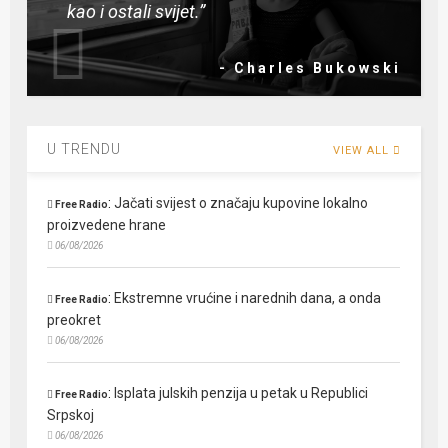
kao i ostali svijet.”
- Charles Bukowski
U TRENDU
VIEW ALL
:
Jačati svijest o značaju kupovine lokalno
Free Radio
proizvedene hrane
06/08/2026
:
Ekstremne vrućine i narednih dana, a onda
Free Radio
preokret
06/08/2026
:
Isplata julskih penzija u petak u Republici
Free Radio
Srpskoj
06/08/2026