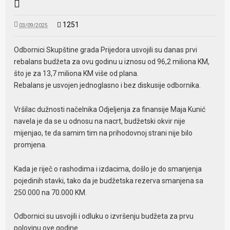
1251
03/09/2025
Odbornici Skupštine grada Prijedora usvojili su danas prvi
rebalans budžeta za ovu godinu u iznosu od 96,2 miliona KM,
što je za 13,7 miliona KM više od plana.
Rebalans je usvojen jednoglasno i bez diskusije odbornika.
Vršilac dužnosti načelnika Odjeljenja za finansije Maja Kunić
navela je da se u odnosu na nacrt, budžetski okvir nije
mijenjao, te da samim tim na prihodovnoj strani nije bilo
promjena.
Kada je riječ o rashodima i izdacima, došlo je do smanjenja
pojedinih stavki, tako da je budžetska rezerva smanjena sa
250.000 na 70.000 KM.
Odbornici su usvojili i odluku o izvršenju budžeta za prvu
polovinu ove godine.