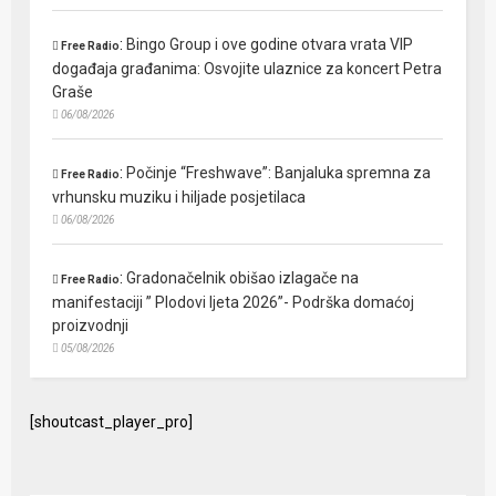
:
Bingo Group i ove godine otvara vrata VIP
Free Radio
događaja građanima: Osvojite ulaznice za koncert Petra
Graše
06/08/2026
:
Počinje “Freshwave”: Banjaluka spremna za
Free Radio
vrhunsku muziku i hiljade posjetilaca
06/08/2026
:
Gradonačelnik obišao izlagače na
Free Radio
manifestaciji ” Plodovi ljeta 2026”- Podrška domaćoj
proizvodnji
05/08/2026
[shoutcast_player_pro]