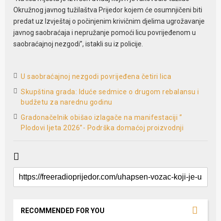
Okružnog javnog tužilaštva Prijedor kojem će osumnjičeni biti
predat uz Izvještaj o počinjenim krivičnim djelima ugrožavanje
javnog saobraćaja i nepružanje pomoći licu povrijeđenom u
saobraćajnoj nezgodi”, istakli su iz policije.
U saobraćajnoj nezgodi povrijeđena četiri lica
Skupština grada: Iduće sedmice o drugom rebalansu i
budžetu za narednu godinu
Gradonačelnik obišao izlagače na manifestaciji ”
Plodovi ljeta 2026”- Podrška domaćoj proizvodnji
RECOMMENDED FOR YOU