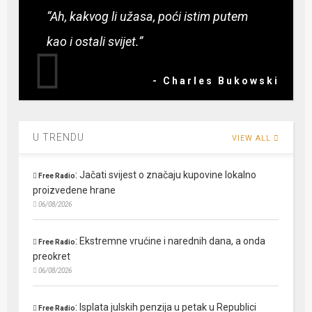
“Ah, kakvog li užasa, poći istim putem
kao i ostali svijet.”
- Charles Bukowski
U TRENDU
VIEW ALL
:
Jačati svijest o značaju kupovine lokalno
Free Radio
proizvedene hrane
06/08/2026
:
Ekstremne vrućine i narednih dana, a onda
Free Radio
preokret
06/08/2026
:
Isplata julskih penzija u petak u Republici
Free Radio