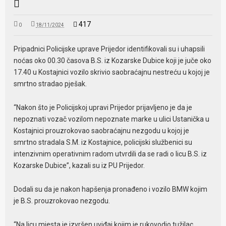
417
0
18/11/2024
Pripadnici Policijske uprave Prijedor identifikovali su i uhapsili
noćas oko 00.30 časova B.S. iz Kozarske Dubice koji je juče oko
17.40 u Kostajnici vozilo skrivio saobraćajnu nestreću u kojoj je
smrtno stradao pješak.
“Nakon što je Policijskoj upravi Prijedor prijavljeno je da je
nepoznati vozač vozilom nepoznate marke u ulici Ustanička u
Kostajnici prouzrokovao saobraćajnu nezgodu u kojoj je
smrtno stradala S.M. iz Kostajnice, policijski službenici su
intenzivnim operativnim radom utvrdili da se radi o licu B.S. iz
Kozarske Dubice”, kazali su iz PU Prijedor.
Dodali su da je nakon hapšenja pronađeno i vozilo BMW kojim
je B.S. prouzrokovao nezgodu.
“Na licu mjesta je izvršen uviđaj kojim je rukovodio tužilac