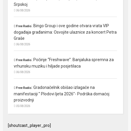
Srpskoj
06/08/2026
:
Bingo Group i ove godine otvara vrata VIP
Free Radio
događaja građanima: Osvojite ulaznice za koncert Petra
Graše
06/08/2026
:
Počinje “Freshwave”: Banjaluka spremna za
Free Radio
vrhunsku muziku i hiljade posjetilaca
06/08/2026
:
Gradonačelnik obišao izlagače na
Free Radio
manifestaciji ” Plodovi ljeta 2026”- Podrška domaćoj
proizvodnji
05/08/2026
[shoutcast_player_pro]