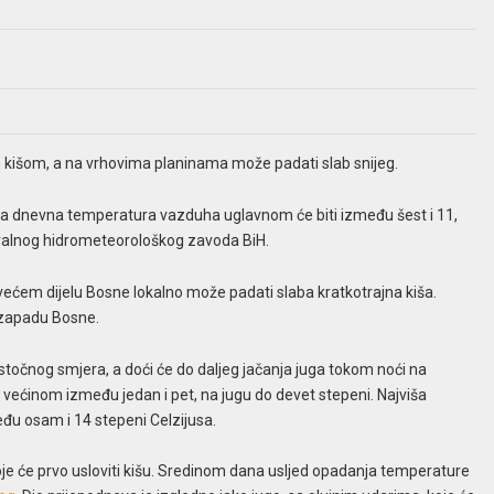
m kišom, a na vrhovima planinama može padati slab snijeg.
iša dnevna temperatura vazduha uglavnom će biti između šest i 11,
eralnog hidrometeorološkog zavoda BiH.
 većem dijelu Bosne lokalno može padati slaba kratkotrajna kiša.
ozapadu Bosne.
oistočnog smjera, a doći će do daljeg jačanja juga tokom noći na
 većinom između jedan i pet, na jugu do devet stepeni. Najviša
u osam i 14 stepeni Celzijusa.
oje će prvo usloviti kišu. Sredinom dana usljed opadanja temperature