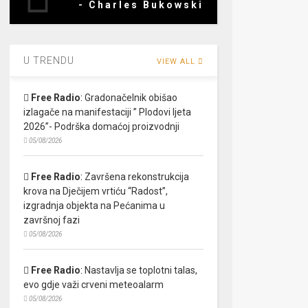
- Charles Bukowski
U TRENDU
VIEW ALL
Free Radio
:
Gradonačelnik obišao
izlagače na manifestaciji ” Plodovi ljeta
2026”- Podrška domaćoj proizvodnji
05/08/2026
Free Radio
:
Završena rekonstrukcija
krova na Dječijem vrtiću “Radost”,
izgradnja objekta na Pećanima u
završnoj fazi
05/08/2026
Free Radio
:
Nastavlja se toplotni talas,
evo gdje važi crveni meteoalarm
05/08/2026