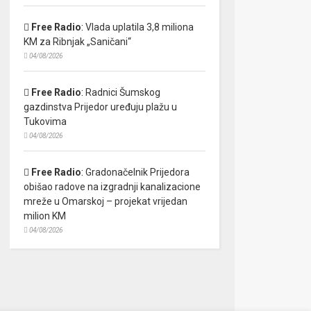
Free Radio
:
Vlada uplatila 3,8 miliona
KM za Ribnjak „Saničani“
04/08/2026
Free Radio
:
Radnici Šumskog
gazdinstva Prijedor uređuju plažu u
Tukovima
04/08/2026
Free Radio
:
Gradonačelnik Prijedora
obišao radove na izgradnji kanalizacione
mreže u Omarskoj – projekat vrijedan
milion KM
04/08/2026