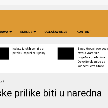
BAVA
EMISIJE
OGLAŠAVANJE
KONTAKT
Isplata julskih penzija u
Bingo Group i ove godi
petak u Republici Srpskoj
otvara vrata VIP
događaja građanima:
Osvojite ulaznice za
koncert Petra Graše
e prilike biti u naredna