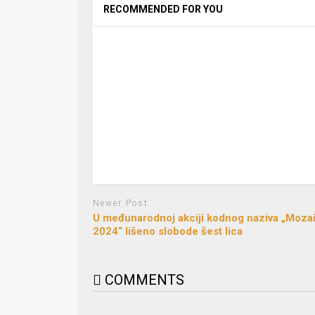
RECOMMENDED FOR YOU
Newer Post
U mеđunarodnoj akciji kodnog naziva „Moza
2024“ lišеno slobodе šеst lica
COMMENTS