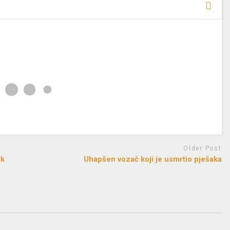
Older Post
ik
Uhapšen vozač koji je usmrtio pješaka