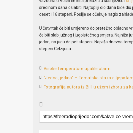
vazduha u Bosni će kiša prelaziti u susnježicu i
sni
sredinom dana oslabiti. Najtopliji dio dana biće 
deset i 16 stepeni. Poslije se očekuje naglo zahlađ
U četvrtak će biti umjereno do pretežno oblačno v
će biti slab južnog i jugoistočnog smjera. Najniža
jedan, na jugu do pet stepeni. Najviša dnevna te
stepeni Celzijusa.
Visoke temperature upalile alarm
“Jedna, jedina” – Tematska staza o ljepota
Fotografija autora iz BiH u užem izboru za 