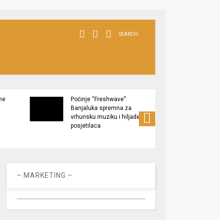
SEARCH
ne
Počinje “Freshwave”:
Završe
Banjaluka spremna za
Tukov
vrhunsku muziku i hiljade
zaštić
posjetilaca
– MARKETING –