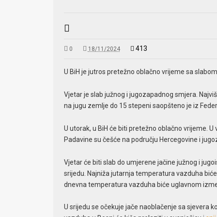
413
0
18/11/2024
U BiH je jutros pretežno oblačno vrijeme sa slabo
Vjetar je slab južnog i jugozapadnog smjera. Najv
na jugu zemlje do 15 stepeni saopšteno je iz Fed
U utorak, u BiH će biti pretežno oblačno vrijeme. U
Padavine su češće na području Hercegovine i jug
Vjetar će biti slab do umjerene jačine južnog i jug
srijedu. Najniža jutarnja temperatura vazduha biće
dnevna temperatura vazduha biće uglavnom izmeđ
U srijedu se očekuje jače naoblačenje sa sjevera k