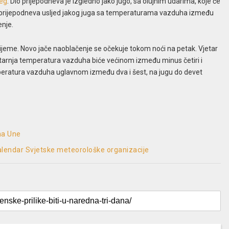
jeg
. Dio prijepodneva je izgledno jako jugo, sa olujnim udarima, koje će
dio prijepodneva usljed jakog juga sa temperaturama vazduha između
enje.
rijeme. Novo jače naoblačenje se očekuje tokom noći na petak. Vjetar
 jutarnja temperatura vazduha biće većinom između minus četiri i
mperatura vazduha uglavnom između dva i šest, na jugu do devet
ma Une
kalendar Svjetske meteorološke organizacije