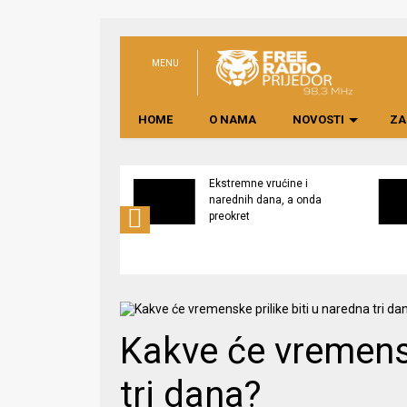
MENU
HOME
O NAMA
NOVOSTI
ZA
svijest o značaju
Ekstremne vrućine i
ne lokalno
narednih dana, a onda
edene hrane
preokret
Kakve će vremensk
tri dana?