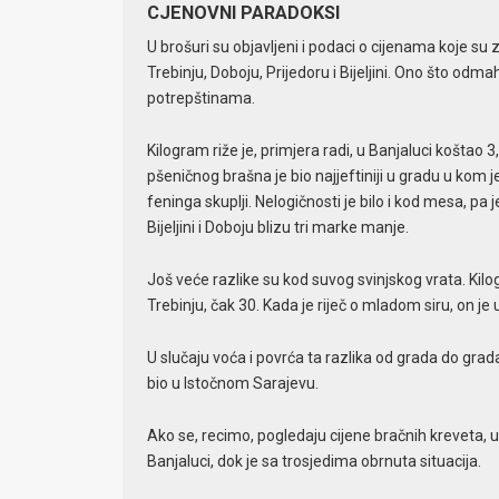
CJENOVNI PARADOKSI
U brošuri su objavljeni i podaci o cijenama koje su
Trebinju, Doboju, Prijedoru i Bijeljini. Ono što odma
potrepštinama.
Kilogram riže je, primjera radi, u Banjaluci koštao 
pšeničnog brašna je bio najjeftiniji u gradu u kom j
feninga skuplji. Nelogičnosti je bilo i kod mesa, pa
Bijeljini i Doboju blizu tri marke manje.
Još veće razlike su kod suvog svinjskog vrata. Kilog
Trebinju, čak 30. Kada je riječ o mladom siru, on j
U slučaju voća i povrća ta razlika od grada do grad
bio u Istočnom Sarajevu.
Ako se, recimo, pogledaju cijene bračnih kreveta, u 
Banjaluci, dok je sa trosjedima obrnuta situacija.