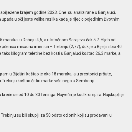
 zabilježene krajem godine 2023. One su analizirane u Banjaluci,
h upada u oči jeste velika razlika kada je riječ o pojedinim životnim
3,5 maraka, u Doboju 4,6, a u Istočnom Sarajevu čak 5,7. Hljeb od
e pšenica misaona imenica – Trebinju (2,77), dok je u Bijeljini bio 40
 je tako kilogram teletine bez kosti u Banjaluci koštao 26,3 marke, a
ram u Bijeljini koštao je oko 18 maraka, a u prestonici pršute,
e u Trebinju koštao četiri marke više nego u Semberiji.
a kreće se od 10 do 30 feninga. Najveća je kod krompira. Najskuplji je
Trebinju su bili skuplji za 50 odsto od onih koji su prodavani u