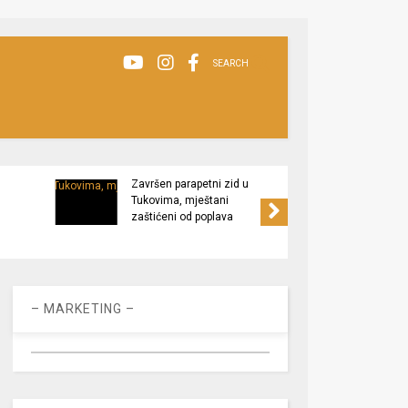
SEARCH
Završen parapetni zid u
Minis
Tukovima, mještani
poljop
zaštićeni od poplava
apel 
racio
– MARKETING –