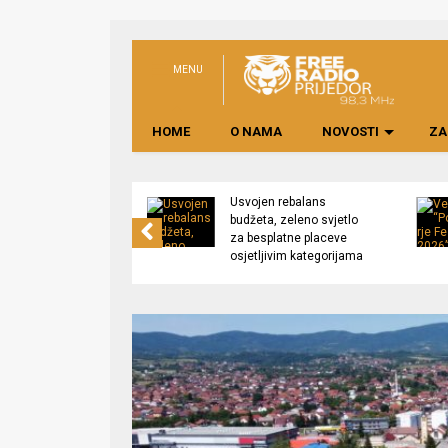
MENU
HOME
O NAMA
NOVOSTI
ZA
no preduzeće
Usvojen rebalans
 upravljati
budžeta, zeleno svjetlo
kom “Saničani”
za besplatne placeve
osjetljivim kategorijama