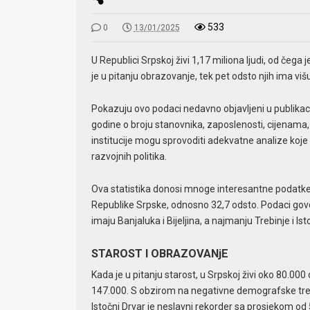
533
0
13/01/2025
U Republici Srpskoj živi 1,17 miliona ljudi, od čeg
je u pitanju obrazovanje, tek pet odsto njih ima viš
Pokazuju ovo podaci nedavno objavljeni u publikacij
godine o broju stanovnika, zaposlenosti, cijenama
institucije mogu sprovoditi adekvatne analize koje 
razvojnih politika.
Ova statistika donosi mnoge interesantne podatke. Na
Republike Srpske, odnosno 32,7 odsto. Podaci govor
imaju Banjaluka i Bijeljina, a najmanju Trebinje i Is
STAROST I OBRAZOVANjE
Kada je u pitanju starost, u Srpskoj živi oko 80.00
147.000. S obzirom na negativne demografske tre
Istočni Drvar je neslavni rekorder sa prosjekom od 5