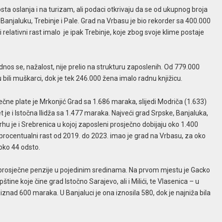
ta oslanja i na turizam, ali podaci otkrivaju da se od ukupnog broja
Banjaluku, Trebinje i Pale. Grad na Vrbasu je bio rekorder sa 400.000
elativni rast imalo je ipak Trebinje, koje zbog svoje klime postaje
dnos se, nažalost, nije prelio na strukturu zaposlenih. Od 779.000
bili muškarci, dok je tek 246.000 žena imalo radnu knjižicu.
ječne plate je Mrkonjić Grad sa 1.686 maraka, slijedi Modriča (1.633)
t je i Istočna Ilidža sa 1.477 maraka. Najveći grad Srpske, Banjaluka,
u je i Srebrenica u kojoj zaposleni prosječno dobijaju oko 1.400
rocentualni rast od 2019. do 2023. imao je grad na Vrbasu, za oko
 oko 44 odsto.
nu prosječne penzije u pojedinim sredinama. Na prvom mjestu je Gacko
ine koje čine grad Istočno Sarajevo, ali i Milići, te Vlasenica – u
znad 600 maraka. U Banjaluci je ona iznosila 580, dok je najniža bila