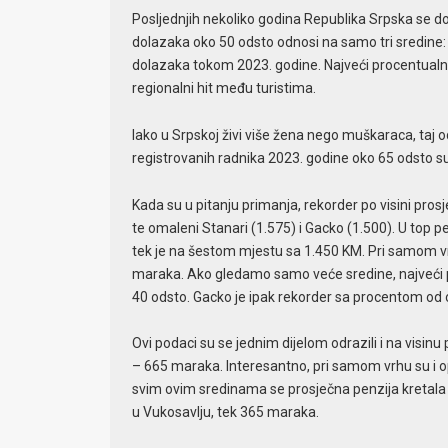
Posljednjih nekoliko godina Republika Srpska se dos
dolazaka oko 50 odsto odnosi na samo tri sredine: 
dolazaka tokom 2023. godine. Najveći procentualni r
regionalni hit među turistima.
Iako u Srpskoj živi više žena nego muškaraca, taj o
registrovanih radnika 2023. godine oko 65 odsto su 
Kada su u pitanju primanja, rekorder po visini pros
te omaleni Stanari (1.575) i Gacko (1.500). U top pe
tek je na šestom mjestu sa 1.450 KM. Pri samom vrh
maraka. Ako gledamo samo veće sredine, najveći p
40 odsto. Gacko je ipak rekorder sa procentom od
Ovi podaci su se jednim dijelom odrazili i na visi
– 665 maraka. Interesantno, pri samom vrhu su i opšt
svim ovim sredinama se prosječna penzija kretala i
u Vukosavlju, tek 365 maraka.