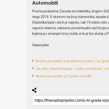
Automobili
Prema podacima Zavoda za statistiku, krajem 2023.
nego 2019. S obzirom na broj stanovnika, ispada da
Statistika kaže i da ih je najviše, čak 19 odsto, bil
najveći relativni, odnosno procentualni rast broja 
kojima je i smanjen broj vozila, a to je bio slučaj 
Glassrpske
Bivšim poreskim inspektorima četiri i po go
Za četiri dana kolapsa – jedno izvinjenje i ne
Nema više pošte iz Srpske za SAD