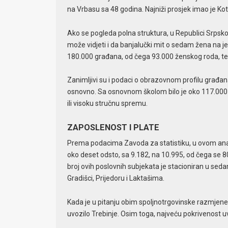
na Vrbasu sa 48 godina. Najniži prosjek imao je Ko
Ako se pogleda polna struktura, u Republici Srpsko
može vidjeti i da banjalučki mit o sedam žena na j
180.000 građana, od čega 93.000 ženskog roda, t
Zanimljivi su i podaci o obrazovnom profilu građa
osnovno. Sa osnovnom školom bilo je oko 117.000 l
ili visoku stručnu spremu.
ZAPOSLENOST I PLATE
Prema podacima Zavoda za statistiku, u ovom anal
oko deset odsto, sa 9.182, na 10.995, od čega se
broj ovih poslovnih subjekata je stacioniran u sedam
Gradišci, Prijedoru i Laktašima.
Kada je u pitanju obim spoljnotrgovinske razmjene, 
uvozilo Trebinje. Osim toga, najveću pokrivenost 