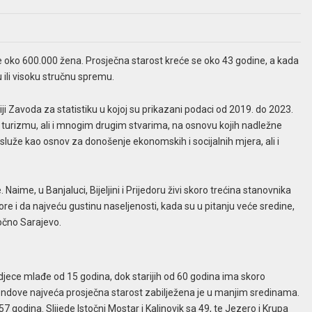
a je oko 600.000 žena. Prosječna starost kreće se oko 43 godine, a kada
u ili visoku stručnu spremu.
i Zavoda za statistiku u kojoj su prikazani podaci od 2019. do 2023.
, turizmu, ali i mnogim drugim stvarima, na osnovu kojih nadležne
služe kao osnov za donošenje ekonomskih i socijalnih mjera, ali i
ime, u Banjaluci, Bijeljini i Prijedoru živi skoro trećina stanovnika
e i da najveću gustinu naseljenosti, kada su u pitanju veće sredine,
točno Sarajevo.
0 djece mlađe od 15 godina, dok starijih od 60 godina ima skoro
ndove najveća prosječna starost zabilježena je u manjim sredinama.
7 godina. Slijede Istočni Mostar i Kalinovik sa 49, te Jezero i Krupa