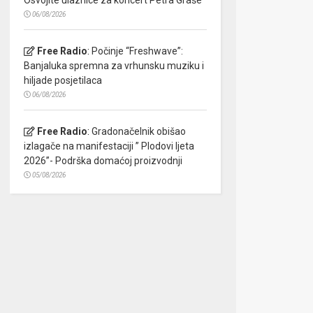
06/08/2026
Free Radio
:
Počinje “Freshwave”:
Banjaluka spremna za vrhunsku muziku i
hiljade posjetilaca
06/08/2026
Free Radio
:
Gradonačelnik obišao
izlagače na manifestaciji ” Plodovi ljeta
2026”- Podrška domaćoj proizvodnji
05/08/2026