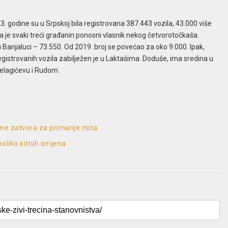
 godine su u Srpskoj bila registrovana 387.443 vozila, 43.000 više
 je svaki treći građanin ponosni vlasnik nekog četvorotočkaša.
o u Banjaluci – 73.550. Od 2019. broj se povećao za oko 9.000. Ipak,
registrovanih vozila zabilježen je u Laktašima. Doduše, ima sredina u
u Pelagićevu i Rudom.
dine zatvora za primanje mita
koliko sitnih smjena