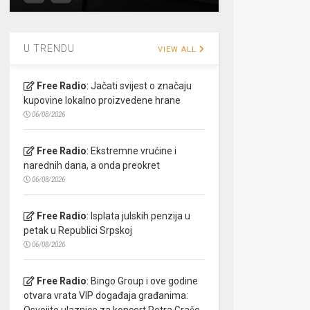
U TRENDU
VIEW ALL
Free Radio
:
Jačati svijest o značaju
kupovine lokalno proizvedene hrane
06/08/2026
Free Radio
:
Ekstremne vrućine i
narednih dana, a onda preokret
06/08/2026
Free Radio
:
Isplata julskih penzija u
petak u Republici Srpskoj
06/08/2026
Free Radio
:
Bingo Group i ove godine
otvara vrata VIP događaja građanima:
Osvojite ulaznice za koncert Petra Graše