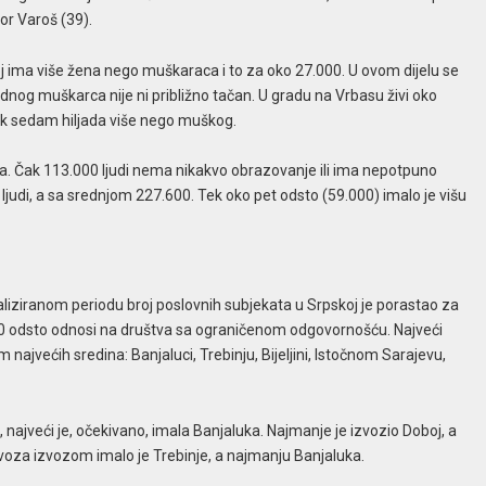
tor Varoš (39).
j ima više žena nego muškaraca i to za oko 27.000. U ovom dijelu se
ednog muškarca nije ni približno tačan. U gradu na Vrbasu živi oko
ek sedam hiljada više nego muškog.
na. Čak 113.000 ljudi nema nikakvo obrazovanje ili ima nepotpuno
judi, a sa srednjom 227.600. Tek oko pet odsto (59.000) imalo je višu
iziranom periodu broj poslovnih subjekata u Srpskoj je porastao za
 80 odsto odnosi na društva sa ograničenom odgovornošću. Najveći
 najvećih sredina: Banjaluci, Trebinju, Bijeljini, Istočnom Sarajevu,
najveći je, očekivano, imala Banjaluka. Najmanje je izvozio Doboj, a
uvoza izvozom imalo je Trebinje, a najmanju Banjaluka.