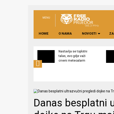
MENU
HOME
O NAMA
NOVOSTI
ZA
na rekonstrukcija
Nastavlja se toplotni
a Dječijem vrtiću
talas, evo gdje važi
”, izgradnja
crveni meteoalarm
a na Pećanima u
j fazi
Danas besplatni u