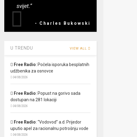
svijet.”
- Charles Bukowski
U TRENDU
VIEW ALL
Free Radio
:
Počela isporuka besplatnih
udžbenika za osnovce
04/08/2026
Free Radio
:
Popust na gorivo sada
dostupan na 281 lokaciji
04/08/2026
Free Radio
:
“Vodovod” a.d. Prijedor
uputio apel za racionalnu potrošnju vode
04/08/2026