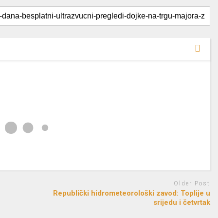
Older Post
Republički hidrometeorološki zavod: Toplije u
srijedu i četvrtak