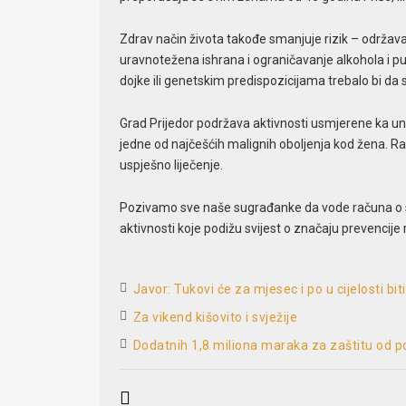
Zdrav način života takođe smanjuje rizik – održava
uravnotežena ishrana i ograničavanje alkohola i p
dojke ili genetskim predispozicijama trebalo bi da
Grad Prijedor podržava aktivnosti usmjerene ka unap
jedne od najčešćih malignih oboljenja kod žena. R
uspješno liječenje.
Pozivamo sve naše sugrađanke da vode računa o sv
aktivnosti koje podižu svijest o značaju prevencije 
Javor: Tukovi će za mjesec i po u cijelosti bi
Za vikend kišovito i svježije
Dodatnih 1,8 miliona maraka za zaštitu od p