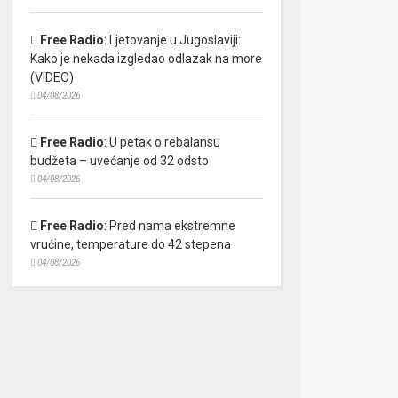
Free Radio
:
Ljetovanje u Jugoslaviji:
Kako je nekada izgledao odlazak na more
(VIDEO)
04/08/2026
Free Radio
:
U petak o rebalansu
budžeta – uvećanje od 32 odsto
04/08/2026
Free Radio
:
Pred nama ekstremne
vrućine, temperature do 42 stepena
04/08/2026