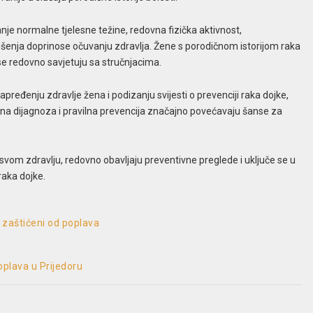
nje normalne tjelesne težine, redovna fizička aktivnost,
ušenja doprinose očuvanju zdravlja. Žene s porodičnom istorijom raka
 se redovno savjetuju sa stručnjacima.
ređenju zdravlje žena i podizanju svijesti o prevenciji raka dojke,
ana dijagnoza i pravilna prevencija značajno povećavaju šanse za
om zdravlju, redovno obavljaju preventivne preglede i uključe se u
raka dojke.
ti zaštićeni od poplava
oplava u Prijedoru