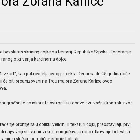
ora Zorana Karlice
esplatan skrining dojke na teritoriji Republike Srpske i Federacije
 i ranog otkrivanja karcinoma dojke.
Mozzart”, kao pokrovitelja ovog projekta, ženama do 45 godina biće
ji će biti organizovani na Trgu majora Zorana Karlice ovog
ova
.
e sugrađanke da iskoriste ovu priliku i obave ovu važnu kontrolu svog
je promjena u obliku, veličini ili teksturi dojki, predstavljaju prvi
di najvažniji su skrininzi koji omogućavaju rano otkrivanje bolesti, a
anije u slučaju porodične istorije bolesti.