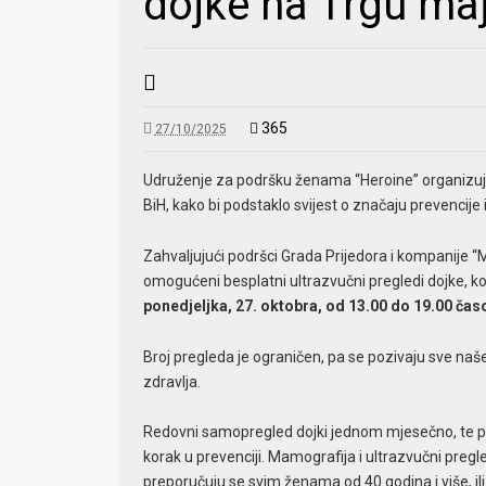
dojke na Trgu maj
365
27/10/2025
Udruženje za podršku ženama “Heroine” organizuje b
BiH, kako bi podstaklo svijest o značaju prevencije
Zahvaljujući podršci Grada Prijedora i kompanije “
omogućeni besplatni ultrazvučni pregledi dojke, ko
ponedjeljka, 27. oktobra, od 13.00 do 19.00 čas
Broj pregleda je ograničen, pa se pozivaju sve naš
zdravlja.
Redovni samopregled dojki jednom mjesečno, te praćen
korak u prevenciji. Mamografija i ultrazvučni pregle
preporučuju se svim ženama od 40 godina i više, ili r