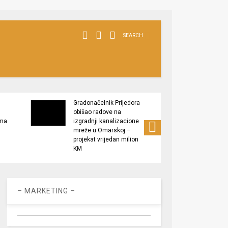
SEARCH
Gradonačelnik Prijedora
Grado
obišao radove na
izlaga
ima
izgradnji kanalizacione
” Plod
mreže u Omarskoj –
Podrš
projekat vrijedan milion
proizv
KM
– MARKETING –