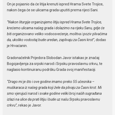
On je pojasnio da će litija krenuti ispred Hrama Svete Trojice,
nakon čega će se ulicama grada uputiti prema rijeci Sani.
“Nakon liturgije organizujemo litiju ispred Hrama Svete Trojice,
krećemo ulicama našeg grada i dolazimo na rijeku Sanu, gdje će
biti organizovano veliko vodoosvećenje, molitva i poziv plivačima
da, ukoliko vodostaj bude uredan, zaplivaju za Časni krst”
, dodao
je Hrvaćanin.
Gradonačelnik Prijedora Slobodan Javor istakao je značaj
Bogojavljenja za srpski narod i Srpsku pravoslavnu crkvu, te
naglasio kontinuiranu podršku Grada ovoj manifestaciji.
“Drago mi je što i ove godine imamo preko 55 učesnika –
muškaraca iz našeg grada koji žele da plivaju za Časni krst. Mi
smo vjerujući narod i svake godine veliki broj naših sugrađana
izlazi na ulice da prati litiju i bude uz našu Srpsku pravoslavnu
crkvu”
, rekao je Javor.