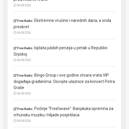
06/08/2026
:
Ekstremne vrućine i narednih dana, a onda
Free Radio
preokret
06/08/2026
:
Isplata julskih penzija u petak u Republici
Free Radio
Srpskoj
06/08/2026
:
Bingo Group i ove godine otvara vrata VIP
Free Radio
događaja građanima: Osvojite ulaznice za koncert Petra
Graše
06/08/2026
:
Počinje “Freshwave”: Banjaluka spremna za
Free Radio
vrhunsku muziku i hiljade posjetilaca
06/08/2026