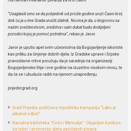
“Usaglasili smo se da pobjednik od prošle godine uruči Časni krst,
dok ću ja u ime Grada uručiti zlatnik. Novina je da, u dogovoru sa
našim sveštenstvom, sredstva i sam dukat budu dodijeljeni
porodici kojoj je pomoć potrebna”
, rekao je Javor.
Javor je uputio apel svim učesnicima da Bogojavljenje iskoriste
kao priliku za činjenje dobrih djela. Iz Gradske uprave i Srpske
pravoslavne crkve poručuju da je saradnja na organizaciji
Bogojavljenske litije i ove godine na izuzetno visokom nivou, te
da će se i ubuduće raditi na njenom unapređenju.
prijedorgrad.org
Grad Prijedor podržava republičku kampanju “Lako je
alkohol odbiti”
Narodna biblioteka “Ćirilo i Metodije”: Objavljen konkurs
za izbor i promociju djela zavičajnih pisaca