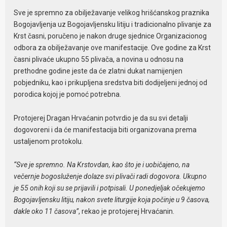
Sve je spremno za obilježavanje velikog hrišćanskog praznika
Bogojavljenja uz Bogojavljensku litiju i tradicionalno plivanje za
Krst časni, poručeno je nakon druge sjednice Organizacionog
odbora za obilježavanje ove manifestacije. Ove godine za Krst
časni plivaće ukupno 55 plivača, a novina u odnosu na
prethodne godine jeste da će zlatni dukat namijenjen
pobjedniku, kao i prikupljena sredstva biti dodijeljeni jednoj od
porodica kojoj je pomoć potrebna.
Protojerej Dragan Hrvaćanin potvrdio je da su svi detalji
dogovoreni i da će manifestacija biti organizovana prema
ustaljenom protokolu.
“Sve je spremno. Na Krstovdan, kao što je i uobičajeno, na
večernje bogosluženje dolaze svi plivači radi dogovora. Ukupno
je 55 onih koji su se prijavili i potpisali. U ponedjeljak očekujemo
Bogojavljensku litiju, nakon svete liturgije koja počinje u 9 časova,
dakle oko 11 časova”
, rekao je protojerej Hrvaćanin.