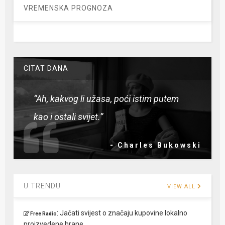
VREMENSKA PROGNOZA
CITAT DANA
“Ah, kakvog li užasa, poći istim putem
kao i ostali svijet.”
- Charles Bukowski
U TRENDU
VIEW ALL
:
Jačati svijest o značaju kupovine lokalno
Free Radio
proizvedene hrane