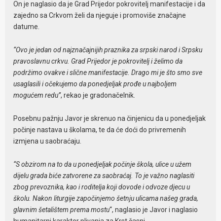
On je naglasio da je Grad Prijedor pokrovitelj manifestacije i da
zajedno sa Crkvom želi da njeguje i promoviše značajne
datume.
“Ovo je jedan od najznačajnijih praznika za srpski narod i Srpsku
pravoslavnu crkvu. Grad Prijedor je pokrovitelj i želimo da
podržimo ovakve i slične manifestacije. Drago mi je što smo sve
usaglasili i očekujemo da ponedjeljak prođe u najboljem
mogućem redu”
, rekao je gradonačelnik.
Posebnu pažnju Javor je skrenuo na činjenicu da u ponedjeljak
počinje nastava u školama, te da će doći do privremenih
izmjena u saobraćaju.
“S obzirom na to da u ponedjeljak počinje škola, ulice u užem
dijelu grada biće zatvorene za saobraćaj. To je važno naglasiti
zbog prevoznika, kao i roditelja koji dovode i odvoze djecu u
školu. Nakon liturgije započinjemo šetnju ulicama našeg grada,
glavnim šetalištem prema mostu
“, naglasio je Javor i naglasio
humanitarni karakter plivanja za Krst časni.