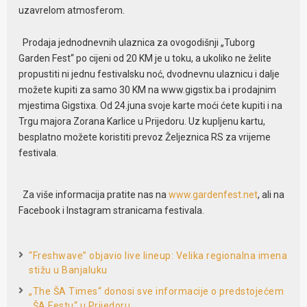
uzavrelom atmosferom.
Prodaja jednodnevnih ulaznica za ovogodišnji „Tuborg
Garden Fest“ po cijeni od 20 KM je u toku, a ukoliko ne želite
propustiti ni jednu festivalsku noć, dvodnevnu ulaznicu i dalje
možete kupiti za samo 30 KM na www.gigstix.ba i prodajnim
mjestima Gigstixa. Od 24.juna svoje karte moći ćete kupiti i na
Trgu majora Zorana Karlice u Prijedoru. Uz kupljenu kartu,
besplatno možete koristiti prevoz Željeznica RS za vrijeme
festivala.
Za više informacija pratite nas na
www.gardenfest.net
, ali na
Facebook i Instagram stranicama festivala.
“Freshwave” objavio live lineup: Velika regionalna imena
stižu u Banjaluku
„The ŠA Times“ donosi sve informacije o predstojećem
„ŠA Festu“ u Prijedoru