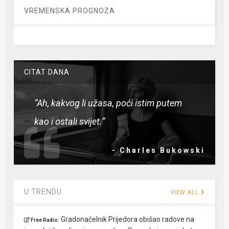
VREMENSKA PROGNOZA
CITAT DANA
“Ah, kakvog li užasa, poći istim putem
kao i ostali svijet.”
- Charles Bukowski
U TRENDU
VIEW ALL
:
Gradonačelnik Prijedora obišao radove na
Free Radio