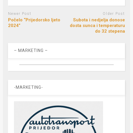
Newer Post
Older Post
Počelo “Prijedorsko ljeto
Subota i nedjelja donose
2024”
dosta sunca i temperaturu
do 32 stepena
– MARKETING –
-MARKETING-