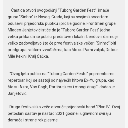
Čast da otvori ovogodišnji “Tuborg Garden Fest” imaće
grupa “Sinhro” iz Novog Grada, koji su svojim koncertom
oduševili prijedorsku publiku i prošle godine. Frontmen grupe
Mladen Janjetović ističe da je “Tuborg Garden Fest” jedna
velika prilika da se publici predstave i lokalni bendovi i da mu je
veliko zadovoljstvo što će prve festivalske večeri “Sinhro” biti
predgrupa velikim izvođačima, kao što su Parni valjak, Detour,
Mile Kekin i Kralj Čačka.
“Ovog ljeta publici na “Tuborg Garden Festu” pripremili smo
repertoar, koji se sastoji od najvećih hitova Ex-Yu grupa, kao
što su Azra, Van Gogh, Partibrejkers i mnogi drugi”, dodao je
Janjetović.
Drugo festivalsko veče otvoriće prijedorski bend “Plan B”. Ovaj
petočlani sastav je nastao 2021.godine i uglavnom sviraju
domaće i strane rok pjesme.