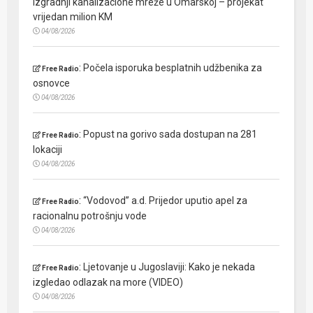
izgradnji kanalizacione mreže u Omarskoj – projekat
vrijedan milion KM
04/08/2026
:
Počela isporuka besplatnih udžbenika za
Free Radio
osnovce
04/08/2026
:
Popust na gorivo sada dostupan na 281
Free Radio
lokaciji
04/08/2026
:
“Vodovod” a.d. Prijedor uputio apel za
Free Radio
racionalnu potrošnju vode
04/08/2026
:
Ljetovanje u Jugoslaviji: Kako je nekada
Free Radio
izgledao odlazak na more (VIDEO)
04/08/2026