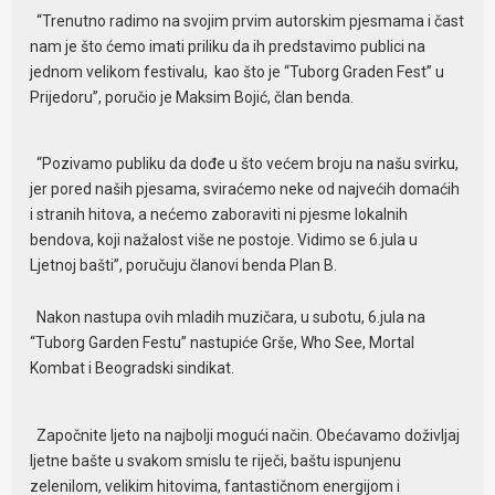
“Trenutno radimo na svojim prvim autorskim pjesmama i čast
nam je što ćemo imati priliku da ih predstavimo publici na
jednom velikom festivalu, kao što je “Tuborg Graden Fest” u
Prijedoru”, poručio je Maksim Bojić, član benda.
“Pozivamo publiku da dođe u što većem broju na našu svirku,
jer pored naših pjesama, sviraćemo neke od najvećih domaćih
i stranih hitova, a nećemo zaboraviti ni pjesme lokalnih
bendova, koji nažalost više ne postoje. Vidimo se 6.jula u
Ljetnoj bašti”, poručuju članovi benda Plan B.
Nakon nastupa ovih mladih muzičara, u subotu, 6.jula na
“Tuborg Garden Festu” nastupiće Grše, Who See, Mortal
Kombat i Beogradski sindikat.
Započnite ljeto na najbolji mogući način. Obećavamo doživljaj
ljetne bašte u svakom smislu te riječi, baštu ispunjenu
zelenilom, velikim hitovima, fantastičnom energijom i