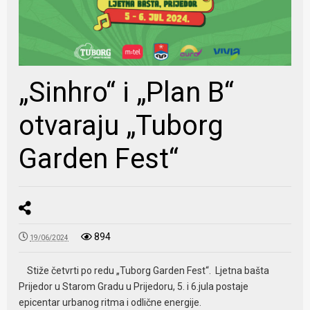
„Sinhro“ i „Plan B“
otvaraju „Tuborg
Garden Fest“
894
19/06/2024
Stiže četvrti po redu „Tuborg Garden Fest“. Ljetna bašta
Prijedor u Starom Gradu u Prijedoru, 5. i 6.jula postaje
epicentar urbanog ritma i odlične energije.