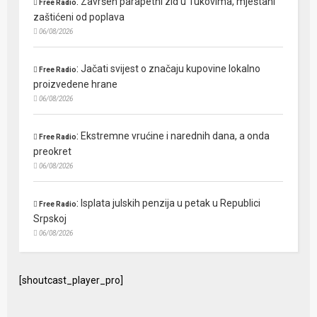
:
Završen parapetni zid u Tukovima, mještani
Free Radio
zaštićeni od poplava
06/08/2026
:
Jačati svijest o značaju kupovine lokalno
Free Radio
proizvedene hrane
06/08/2026
:
Ekstremne vrućine i narednih dana, a onda
Free Radio
preokret
06/08/2026
:
Isplata julskih penzija u petak u Republici
Free Radio
Srpskoj
06/08/2026
[shoutcast_player_pro]