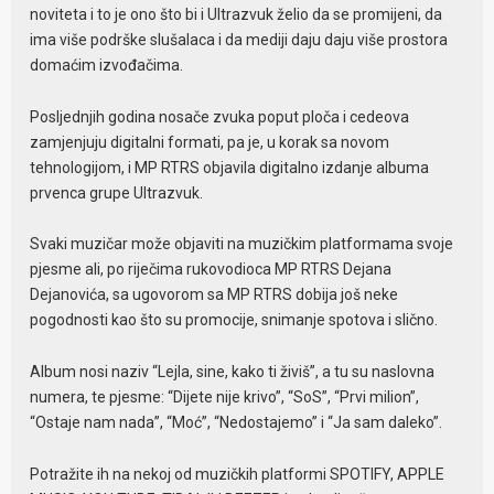
noviteta i to je ono što bi i Ultrazvuk želio da se promijeni, da
ima više podrške slušalaca i da mediji daju daju više prostora
domaćim izvođačima.
Posljednjih godina nosače zvuka poput ploča i cedeova
zamjenjuju digitalni formati, pa je, u korak sa novom
tehnologijom, i MP RTRS objavila digitalno izdanje albuma
prvenca grupe Ultrazvuk.
Svaki muzičar može objaviti na muzičkim platformama svoje
pjesme ali, po riječima rukovodioca MP RTRS Dejana
Dejanovića, sa ugovorom sa MP RTRS dobija još neke
pogodnosti kao što su promocije, snimanje spotova i slično.
Album nosi naziv “Lejla, sine, kako ti živiš”, a tu su naslovna
numera, te pjesme: “Dijete nije krivo”, “SoS”, “Prvi milion”,
“Ostaje nam nada”, “Moć”, “Nedostajemo” i “Јa sam daleko”.
Potražite ih na nekoj od muzičkih platformi SPOTIFY, APPLE