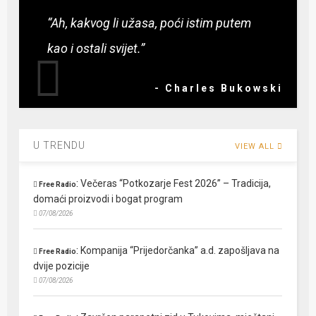
“Ah, kakvog li užasa, poći istim putem
kao i ostali svijet.”
- Charles Bukowski
U TRENDU
VIEW ALL
:
Večeras “Potkozarje Fest 2026” – Tradicija,
Free Radio
domaći proizvodi i bogat program
07/08/2026
:
Kompanija “Prijedorčanka” a.d. zapošljava na
Free Radio
dvije pozicije
07/08/2026