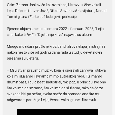
Osim Zorana Јankovića koji svira bas, Ultrazvuk čine vokali
Lejla Dolores i Lazar Јović, Nikola Savanović klavijature, Nenad
Tomić gitara i Žarko Јež bubnjevi i perkusije.
Pjesme objavnjene u decembru 2022. i februaru 2023, “Lejla,
sine, kako ti živiš” i “Dijete nije krivo” najavile su album.
Mnogo muzičara prošlo je kroz bend, ali ova ekipa je istrajna i
nakon nešto više od godinu dana rada u studiju devet novih
pjesama su u eteru.
– Mi u stvari pravimo muziku koja je spoj svih žanrova i stilova
koje mi slušamo i sviramo mimo autorskog rada. Tu imamo
drum'n'bass, liquid beat, industrial, rok, pop, u principu sve ono
što volimo da sviramo, što volimo da slušamo, tako da će za
svakoga biti po nešto, svako može da pronađe ono što mu
odgovara – poručuje Lejla, ženski vokal grupe Ultrazvuk.