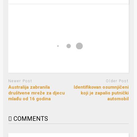
Newer Post
Older Post
Australija zabranila
Identifikovan osumnjičeni
društvene mreže za djecu
koji je zapalio putnički
mlađu od 16 godina
automobil
COMMENTS