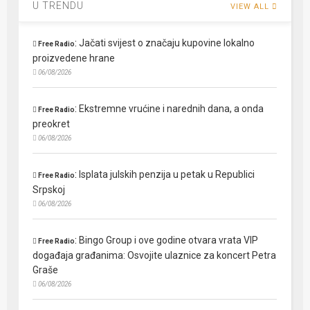
U TRENDU
VIEW ALL
:
Jačati svijest o značaju kupovine lokalno
Free Radio
proizvedene hrane
06/08/2026
:
Ekstremne vrućine i narednih dana, a onda
Free Radio
preokret
06/08/2026
:
Isplata julskih penzija u petak u Republici
Free Radio
Srpskoj
06/08/2026
:
Bingo Group i ove godine otvara vrata VIP
Free Radio
događaja građanima: Osvojite ulaznice za koncert Petra
Graše
06/08/2026