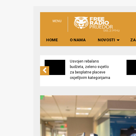
MENU
HOME
O NAMA
NOVOSTI
ZA
no preduzeće
Usvojen rebalans
 upravljati
budžeta, zeleno svjetlo
kom “Saničani”
za besplatne placeve
osjetljivim kategorijama