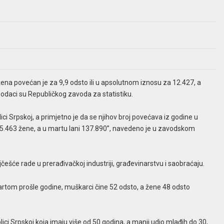
žena povećan je za 9,9 odsto ili u apsolutnom iznosu za 12.427, a
 podaci su Republičkog zavoda za statistiku.
ici Srpskoj, a primjetno je da se njihov broj povećava iz godine u
25.463 žene, a u martu lani 137.890”, navedeno je u zavodskom
jčešće rade u prerađivačkoj industriji, građevinarstvu i saobraćaju.
martom prošle godine, muškarci čine 52 odsto, a žene 48 odsto
lici Srpskoj koja imaju više od 50 godina, a manji udio mlađih do 30,