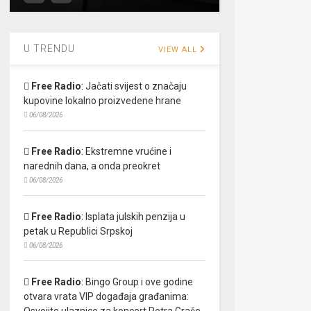
U TRENDU
VIEW ALL
Free Radio
:
Jačati svijest o značaju
kupovine lokalno proizvedene hrane
06/08/2026
Free Radio
:
Ekstremne vrućine i
narednih dana, a onda preokret
06/08/2026
Free Radio
:
Isplata julskih penzija u
petak u Republici Srpskoj
06/08/2026
Free Radio
:
Bingo Group i ove godine
otvara vrata VIP događaja građanima:
Osvojite ulaznice za koncert Petra Graše