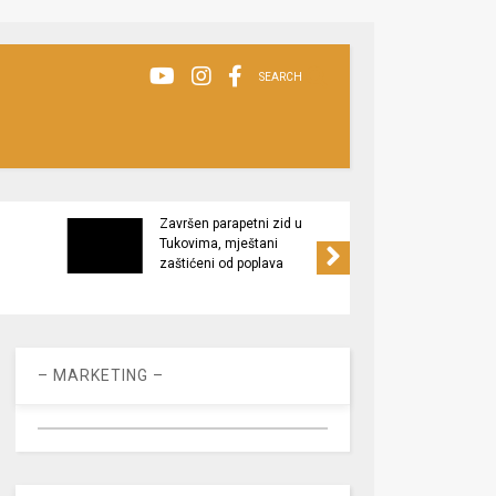
SEARCH
Završen parapetni zid u
Minis
Tukovima, mještani
poljop
zaštićeni od poplava
apel 
racio
– MARKETING –