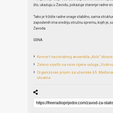
što, ukazuju u Zavodu, pokazuje starenje radne sna
“Iako je tržište radne snage stabilno, sama struktu
zaposlenih ima srednju stručnu spremu, kojih je, sa
Zavoda.
SRNA
Koncert nacionalnog ansambla „Kolo“ donosi
Zeleno svjetlo na nove cijene usluga „Vodov
Organizovan prijem za učesnike 65. Međunar
ulicama