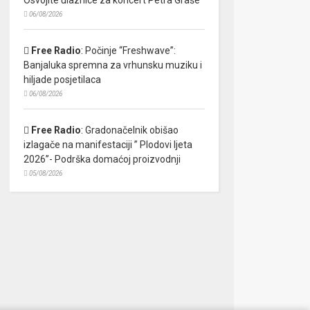
06/08/2026
Free Radio
:
Počinje “Freshwave”:
Banjaluka spremna za vrhunsku muziku i
hiljade posjetilaca
06/08/2026
Free Radio
:
Gradonačelnik obišao
izlagače na manifestaciji ” Plodovi ljeta
2026”- Podrška domaćoj proizvodnji
05/08/2026