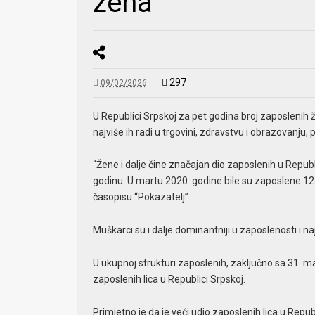
žena
297
09/02/2026
U Republici Srpskoj za pet godina broj zaposlenih 
najviše ih radi u trgovini, zdravstvu i obrazovanju,
“Žene i dalje čine značajan dio zaposlenih u Republ
godinu. U martu 2020. godine bile su zaposlene 1
časopisu “Pokazatelj”.
Muškarci su i dalje dominantniji u zaposlenosti i na
U ukupnoj strukturi zaposlenih, zaključno sa 31. 
zaposlenih lica u Republici Srpskoj.
Primjetno je da je veći udio zaposlenih lica u Repub