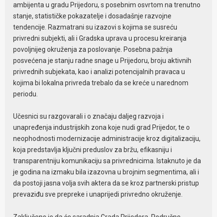
ambijenta u gradu Prijedoru, s posebnim osvrtom na trenutno
stanje, statističke pokazatelje i dosadašnje razvojne
tendencije. Razmatrani su izazovi s kojima se susreću
privredni subjekti, ali i Gradska uprava u procesu kreiranja
povoljnijeg okruženja za poslovanje. Posebna pažnja
posvećena je stanju radne snage u Prijedoru, broju aktivnih
privrednih subjekata, kao i analizi potencijalnih pravaca u
kojima bi lokalna privreda trebalo da se kreće u narednom
periodu.
Učesnici su razgovarali i o značaju daljeg razvoja i
unapređenja industrijskih zona koje nudi grad Prijedor, te o
neophodnosti modernizacije administracije kroz digitalizaciju,
koja predstavlja ključni preduslov za bržu, efikasniju i
transparentniju komunikaciju sa privrednicima. Istaknuto je da
je godina na izmaku bila izazovna u brojnim segmentima, ali i
da postoji jasna volja svih aktera da se kroz partnerski pristup
prevaziđu sve prepreke i unaprijedi privredno okruženje.