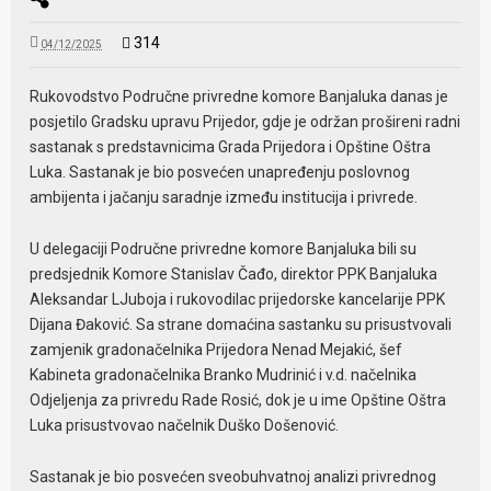
314
04/12/2025
Rukovodstvo Područne privredne komore Banjaluka danas je
posjetilo Gradsku upravu Prijedor, gdje je održan prošireni radni
sastanak s predstavnicima Grada Prijedora i Opštine Oštra
Luka. Sastanak je bio posvećen unapređenju poslovnog
ambijenta i jačanju saradnje između institucija i privrede.
U delegaciji Područne privredne komore Banjaluka bili su
predsjednik Komore Stanislav Čađo, direktor PPK Banjaluka
Aleksandar LJuboja i rukovodilac prijedorske kancelarije PPK
Dijana Đaković. Sa strane domaćina sastanku su prisustvovali
zamjenik gradonačelnika Prijedora Nenad Mejakić, šef
Kabineta gradonačelnika Branko Mudrinić i v.d. načelnika
Odjeljenja za privredu Rade Rosić, dok je u ime Opštine Oštra
Luka prisustvovao načelnik Duško Došenović.
Sastanak je bio posvećen sveobuhvatnoj analizi privrednog