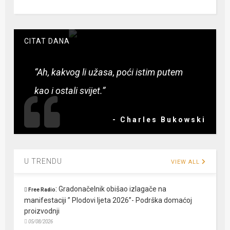
CITAT DANA
“Ah, kakvog li užasa, poći istim putem
kao i ostali svijet.”
- Charles Bukowski
U TRENDU
VIEW ALL
:
Gradonačelnik obišao izlagače na
Free Radio
manifestaciji ” Plodovi ljeta 2026”- Podrška domaćoj
proizvodnji
05/08/2026