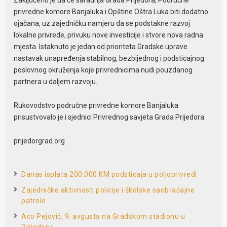
Zaključeno je da će saradnja Grada Prijedora, Područne
privredne komore Banjaluka i Opštine Oštra Luka biti dodatno
ojačana, uz zajedničku namjeru da se podstakne razvoj
lokalne privrede, privuku nove investicije i stvore nova radna
mjesta. Istaknuto je jedan od prioriteta Gradske uprave
nastavak unapređenja stabilnog, bezbijednog i podsticajnog
poslovnog okruženja koje privrednicima nudi pouzdanog
partnera u daljem razvoju.
Rukovodstvo područne privredne komore Banjaluka
prisustvovalo je i sjednici Privrednog savjeta Grada Prijedora.
prijedorgrad.org
Danas isplata 200.000 KM podsticaja u poljoprivredi
Zajedničke aktivnosti policije i školske saobraćajne
patrole
Aco Pejović, 9. avgusta na Gradskom stadionu u