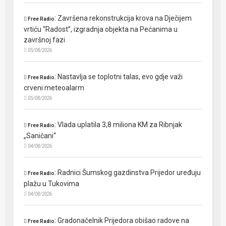
:
Završena rekonstrukcija krova na Dječijem
Free Radio
vrtiću “Radost”, izgradnja objekta na Pećanima u
završnoj fazi
05/08/2026
:
Nastavlja se toplotni talas, evo gdje važi
Free Radio
crveni meteoalarm
05/08/2026
:
Vlada uplatila 3,8 miliona KM za Ribnjak
Free Radio
„Saničani“
04/08/2026
:
Radnici Šumskog gazdinstva Prijedor uređuju
Free Radio
plažu u Tukovima
04/08/2026
:
Gradonačelnik Prijedora obišao radove na
Free Radio