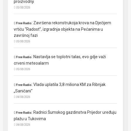
proizvodnji
05/08/2026
:
Završena rekonstrukcija krova na Dječijem
Free Radio
vrtiću “Radost”, izgradnja objekta na Pećanima u
završnoj fazi
05/08/2026
:
Nastavlja se toplotni talas, evo gdje važi
Free Radio
crveni meteoalarm
05/08/2026
:
Vlada uplatila 3,8 miliona KM za Ribnjak
Free Radio
„Saničani“
04/08/2026
:
Radnici Šumskog gazdinstva Prijedor uređuju
Free Radio
plažu u Tukovima
04/08/2026