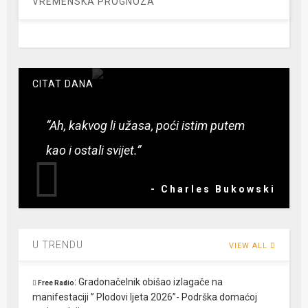
VREMENSKA PROGNOZA
CITAT DANA
“Ah, kakvog li užasa, poći istim putem
kao i ostali svijet.”
- Charles Bukowski
U TRENDU
VIEW ALL
:
Gradonačelnik obišao izlagače na
Free Radio
manifestaciji ” Plodovi ljeta 2026”- Podrška domaćoj