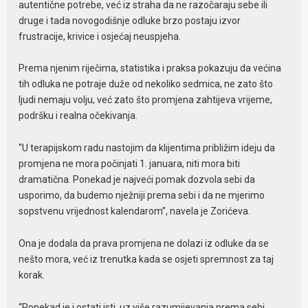
autentične potrebe, već iz straha da ne razočaraju sebe ili
druge i tada novogodišnje odluke brzo postaju izvor
frustracije, krivice i osjećaj neuspjeha.
Prema njenim riječima, statistika i praksa pokazuju da većina
tih odluka ne potraje duže od nekoliko sedmica, ne zato što
ljudi nemaju volju, već zato što promjena zahtijeva vrijeme,
podršku i realna očekivanja.
“U terapijskom radu nastojim da klijentima približim ideju da
promjena ne mora počinjati 1. januara, niti mora biti
dramatična. Ponekad je najveći pomak dozvola sebi da
usporimo, da budemo nježniji prema sebi i da ne mjerimo
sopstvenu vrijednost kalendarom”, navela je Zorićeva.
Ona je dodala da prava promjena ne dolazi iz odluke da se
nešto mora, već iz trenutka kada se osjeti spremnost za taj
korak.
“Ponekad je i ostati isti, uz više razumijevanja prema sebi,