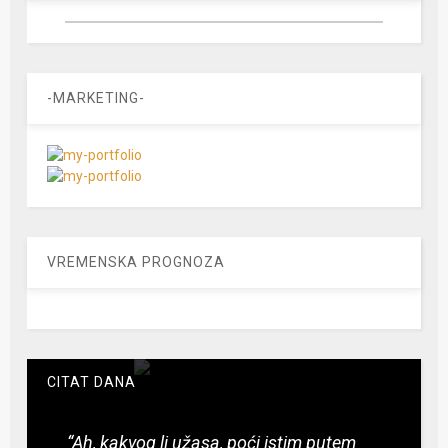
-MARKETING-
VREMENSKA PROGNOZA
CITAT DANA
“Ah, kakvog li užasa, poći istim putem