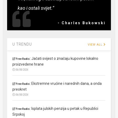
kao i ostali svijet.”
- Charles Bukowski
U TRENDU
VIEW ALL
:
Jačati svijest o značaju kupovine lokalno
Free Radio
proizvedene hrane
06/08/2026
:
Ekstremne vrućine i narednih dana, a onda
Free Radio
preokret
06/08/2026
:
Isplata julskih penzija u petak u Republici
Free Radio
Srpskoj