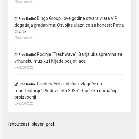
06/08/2026
:
Bingo Group i ove godine otvara vrata VIP
Free Radio
događaja građanima: Osvojite ulaznice za koncert Petra
Graše
06/08/2026
:
Počinje “Freshwave”: Banjaluka spremna za
Free Radio
vrhunsku muziku i hiljade posjetilaca
06/08/2026
:
Gradonačelnik obišao izlagače na
Free Radio
manifestaciji ” Plodovi ljeta 2026”- Podrška domaćoj
proizvodnji
05/08/2026
[shoutcast_player_pro]