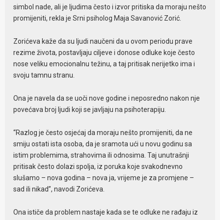
simbol nade, ali je ljudima često i izvor pritiska da moraju nešto
promijeniti, rekla je Srni psiholog Maja Savanović Zorić.
Zorićeva kaže da su ljudi naučeni da u ovom periodu prave
rezime života, postavljaju ciljeve i donose odluke koje često
nose veliku emocionalnu težinu, a taj pritisak nerijetko ima i
svoju tamnu stranu.
Ona je navela da se uoči nove godine i neposredno nakon nje
povećava broj ljudi koji se javljaju na psihoterapiju.
“Razlog je često osjećaj da moraju nešto promijeniti, da ne
smiju ostati ista osoba, da je sramota ući u novu godinu sa
istim problemima, strahovima ili odnosima. Taj unutrašnji
pritisak često dolazi spolja, iz poruka koje svakodnevno
slušamo – nova godina – nova ja, vrijeme je za promjene –
sad ili nikad”, navodi Zorićeva.
Ona ističe da problem nastaje kada se te odluke ne rađaju iz