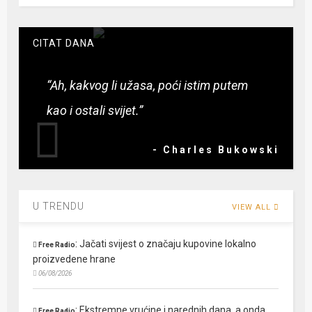
CITAT DANA
“Ah, kakvog li užasa, poći istim putem
kao i ostali svijet.”
- Charles Bukowski
U TRENDU
VIEW ALL
:
Jačati svijest o značaju kupovine lokalno
Free Radio
proizvedene hrane
06/08/2026
:
Ekstremne vrućine i narednih dana, a onda
Free Radio