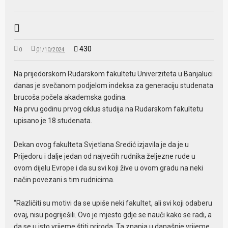
430
0
01/10/2024
Na prijedorskom Rudarskom fakultetu Univerziteta u Banjaluci
danas je svečanom podjelom indeksa za generaciju studenata
brucoša počela akademska godina.
Na prvu godinu prvog ciklus studija na Rudarskom fakultetu
upisano je 18 studenata.
Dekan ovog fakulteta Svjetlana Sredić izjavila je da je u
Prijedoru i dalje jedan od najvećih rudnika željezne rude u
ovom dijelu Evrope i da su svi koji žive u ovom gradu na neki
način povezani s tim rudnicima.
“Različiti su motivi da se upiše neki fakultet, ali svi koji odaberu
ovaj, nisu pogriješili. Ovo je mjesto gdje se nauči kako se radi, a
da se u isto vrijeme štiti priroda. Ta znanja u današnje vrijeme