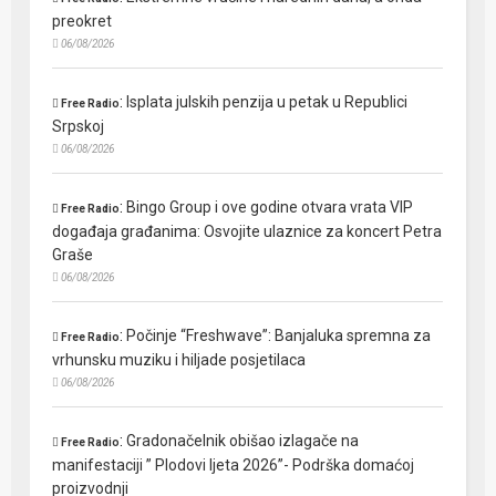
preokret
06/08/2026
:
Isplata julskih penzija u petak u Republici
Free Radio
Srpskoj
06/08/2026
:
Bingo Group i ove godine otvara vrata VIP
Free Radio
događaja građanima: Osvojite ulaznice za koncert Petra
Graše
06/08/2026
:
Počinje “Freshwave”: Banjaluka spremna za
Free Radio
vrhunsku muziku i hiljade posjetilaca
06/08/2026
:
Gradonačelnik obišao izlagače na
Free Radio
manifestaciji ” Plodovi ljeta 2026”- Podrška domaćoj
proizvodnji