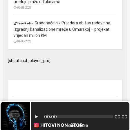
uređuju plažu u Tukovima
04/08/2026
:
Gradonačelnik Prijedora obišao radove na
Free Radio
izgradnji kanalizacione mreže u Omarskoj – projekat
vrijedan milion KM
04/08/2026
[shoutcast_player_pro]
© 2024 Free Radio Prijedor. Sva prava zaštićena Designed by
FreeRadio