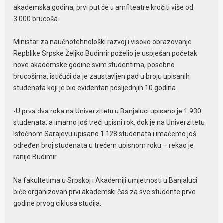
akademska godina, prvi put će u amfiteatre kročiti više od
3.000 brucoša.
Ministar za naučnotehnološki razvoj i visoko obrazovanje
Repblike Srpske Željko Budimir poželio je uspješan početak
nove akademske godine svim studentima, posebno
brucošima, ističući da je zaustavljen pad u broju upisanih
studenata koji je bio evidentan posljednjih 10 godina.
-U prva dva roka na Univerzitetu u Banjaluci upisano je 1.930
studenata, a imamo još treći upisni rok, dok je na Univerzitetu
Istočnom Sarajevu upisano 1.128 studenata i imaćemo još
određen broj studenata u trećem upisnom roku – rekao je
ranije Budimir.
Na fakultetima u Srpskoj i Akademiji umjetnosti u Banjaluci
biće organizovan prvi akademski čas za sve studente prve
godine prvog ciklusa studija.