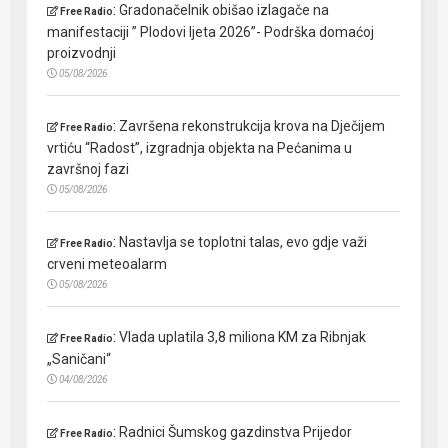
:
Gradonačelnik obišao izlagače na
Free Radio
manifestaciji ” Plodovi ljeta 2026”- Podrška domaćoj
proizvodnji
05/08/2026
:
Završena rekonstrukcija krova na Dječijem
Free Radio
vrtiću “Radost”, izgradnja objekta na Pećanima u
završnoj fazi
05/08/2026
:
Nastavlja se toplotni talas, evo gdje važi
Free Radio
crveni meteoalarm
05/08/2026
:
Vlada uplatila 3,8 miliona KM za Ribnjak
Free Radio
„Saničani“
04/08/2026
:
Radnici Šumskog gazdinstva Prijedor
Free Radio