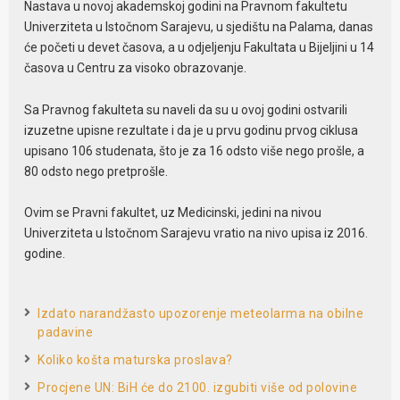
Nastava u novoj akademskoj godini na Pravnom fakultetu
Univerziteta u Istočnom Sarajevu, u sjedištu na Palama, danas
će početi u devet časova, a u odjeljenju Fakultata u Bijeljini u 14
časova u Centru za visoko obrazovanje.
Sa Pravnog fakulteta su naveli da su u ovoj godini ostvarili
izuzetne upisne rezultate i da je u prvu godinu prvog ciklusa
upisano 106 studenata, što je za 16 odsto više nego prošle, a
80 odsto nego pretprošle.
Ovim se Pravni fakultet, uz Medicinski, jedini na nivou
Univerziteta u Istočnom Sarajevu vratio na nivo upisa iz 2016.
godine.
Izdato narandžasto upozorenje meteolarma na obilne
padavine
Koliko košta maturska proslava?
Procjene UN: BiH će do 2100. izgubiti više od polovine