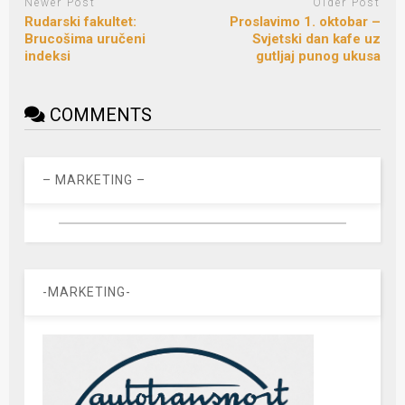
Newer Post
Older Post
Rudarski fakultet:
Proslavimo 1. oktobar –
Brucošima uručeni
Svjetski dan kafe uz
indeksi
gutljaj punog ukusa
COMMENTS
– MARKETING –
-MARKETING-