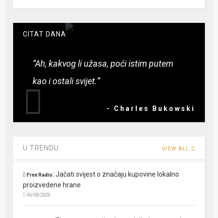
CITAT DANA
“Ah, kakvog li užasa, poći istim putem
kao i ostali svijet.”
- Charles Bukowski
U TRENDU
VIEW ALL
:
Jačati svijest o značaju kupovine lokalno
Free Radio
proizvedene hrane
06/08/2026