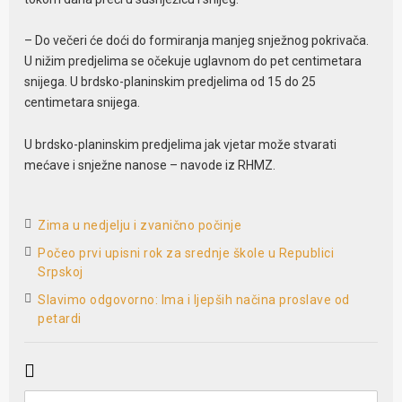
– Do večeri će doći do formiranja manjeg snježnog pokrivača.
U nižim pred‌jelima se očekuje uglavnom do pet centimetara
snijega. U brdsko-planinskim pred‌jelima od 15 do 25
centimetara snijega.
U brdsko-planinskim pred‌jelima jak vjetar može stvarati
mećave i snježne nanose – navode iz RHMZ.
Zima u nedjelju i zvanično počinje
Počeo prvi upisni rok za srednje škole u Republici
Srpskoj
Slavimo odgovorno: Ima i ljepših načina proslave od
petardi