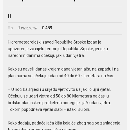
489
0
19/11/2024
Hidrometeorološki zavod Republike Srpske izdao je
upozorenje za cijelu teritoriju Republike Srpske, jer se u
narednim danima očekuju jaki udari vjetra.
Kako su naveli, danas krajem dana vjetar jača, na zapadu i na
planinama se očekuju udari od 40 do 60 kilometara na čas.
– U noći ka srijedi i u srijedu vjetrovito uz jak i olujni vjetar.
Očekuju se udari vjetra od 50 do 80 kilometara na čas, u
brdsko-planinskim pred‌jelima ponegd‌je i jači udari vjetra.
Tokom popodneva vjetar slabi – istakli su oni.
Kako dodaju, padaće jača kiša koja će zbog naglog zahlađenja
tokom dana preći u susnježicu i snijeg.