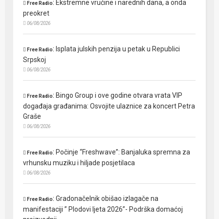
:
Ekstremne vrućine i narednih dana, a onda
Free Radio
preokret
06/08/2026
:
Isplata julskih penzija u petak u Republici
Free Radio
Srpskoj
06/08/2026
:
Bingo Group i ove godine otvara vrata VIP
Free Radio
događaja građanima: Osvojite ulaznice za koncert Petra
Graše
06/08/2026
:
Počinje “Freshwave”: Banjaluka spremna za
Free Radio
vrhunsku muziku i hiljade posjetilaca
06/08/2026
:
Gradonačelnik obišao izlagače na
Free Radio
manifestaciji ” Plodovi ljeta 2026”- Podrška domaćoj