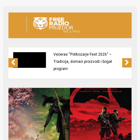
Kompanija “Prijedorčanka” a.d.
zapošljava na dvije pozicije