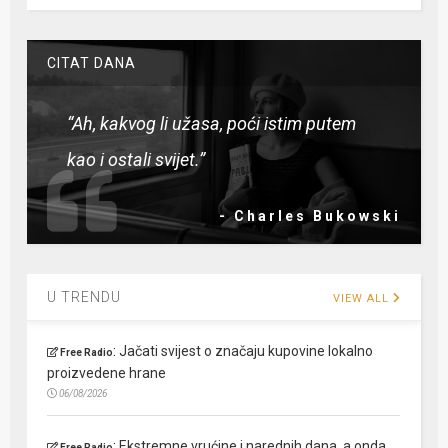
CITAT DANA
“Ah, kakvog li užasa, poći istim putem
kao i ostali svijet.”
- Charles Bukowski
U TRENDU
VIEW ALL
:
Jačati svijest o značaju kupovine lokalno
Free Radio
proizvedene hrane
06/08/2026
:
Ekstremne vrućine i narednih dana, a onda
Free Radio