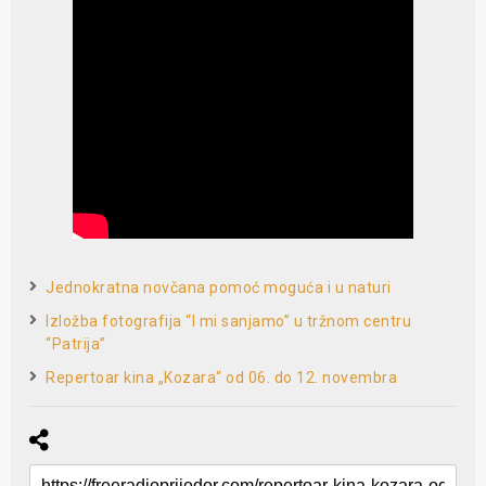
Jednokratna novčana pomoć moguća i u naturi
Izložba fotografija “I mi sanjamo” u tržnom centru
“Patrija”
Repertoar kina „Kozara“ od 06. do 12. novembra