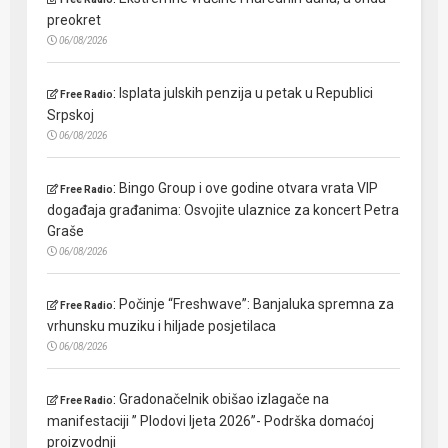
preokret
06/08/2026
:
Isplata julskih penzija u petak u Republici
Free Radio
Srpskoj
06/08/2026
:
Bingo Group i ove godine otvara vrata VIP
Free Radio
događaja građanima: Osvojite ulaznice za koncert Petra
Graše
06/08/2026
:
Počinje “Freshwave”: Banjaluka spremna za
Free Radio
vrhunsku muziku i hiljade posjetilaca
06/08/2026
:
Gradonačelnik obišao izlagače na
Free Radio
manifestaciji ” Plodovi ljeta 2026”- Podrška domaćoj
proizvodnji