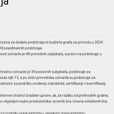
aja
 poziva za dodjelu podsticaja iz budžeta grada za privredu u 2024.
 118 pojedinačnih podsticaja.
sti ostvarilo je 48 privrednih subjekata, a pravo na podsticaje u
ništvo ostvarilo je 39 poslovnih subjekata, podsticaje za
sao njih 13, a po četiri privrednika ostvarila su podsticaje za
osno za podršku uvođenju standarda, sertifikaciji i resertifikaciji.
internet stranici Gradske uprave, ali, za razliku od prethodnih godina,
u objavljeni nazivi preduzetnika i pravnih lica i imena ovlaštenih lica.
kroz podršku preduzetništvu, ženskom preduzetništvu,