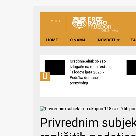
MENU
HOME
O NAMA
NOVOSTI
ZA
čelnik Prijedora
Gradonačelnik obišao
 radove na
izlagače na manifestaciji
ji kanalizacione
” Plodovi ljeta 2026”-
u Omarskoj –
Podrška domaćoj
t vrijedan milion
proizvodnji
Privrednim subje