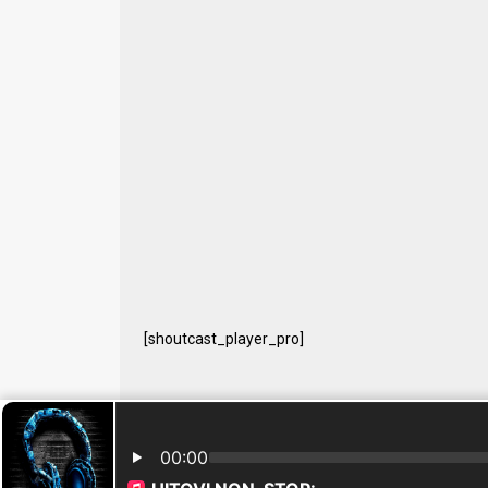
[shoutcast_player_pro]
© 2024 Free Radio Prijedor. Sva prava zaštićena Designe