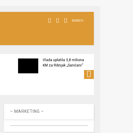
SEARCH
Vlada uplatila 3,8 miliona
Radni
KM za Ribnjak „Saničani“
gazdi
uređu
– MARKETING –