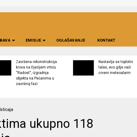
BAVA
EMISIJE
OGLAŠAVANJE
KONTAKT
Završena rekonstrukcija
Nastavlja se toplotni
krova na Dječijem vrtiću
talas, evo gdje važi
“Radost”, izgradnja
crveni meteoalarm
objekta na Pećanima u
završnoj fazi
ktima ukupno 118