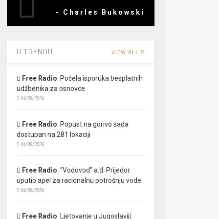
- Charles Bukowski
U TRENDU
VIEW ALL
Free Radio
:
Počela isporuka besplatnih
udžbenika za osnovce
04/08/2026
Free Radio
:
Popust na gorivo sada
dostupan na 281 lokaciji
04/08/2026
Free Radio
:
“Vodovod” a.d. Prijedor
uputio apel za racionalnu potrošnju vode
04/08/2026
Free Radio
:
Ljetovanje u Jugoslaviji: