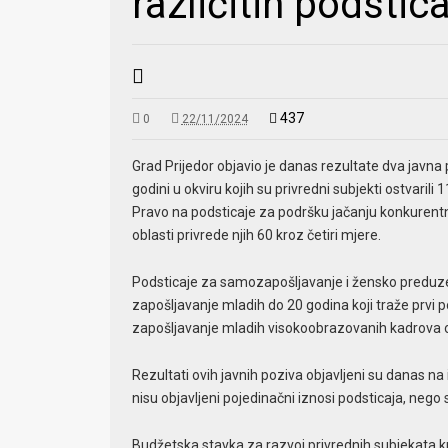
različitih podstic
437
0
22/11/2024
Grad Prijedor objavio je danas rezultate dva javna
godini u okviru kojih su privredni subjekti ostvarili
Pravo na podsticaje za podršku jačanju konkurentno
oblasti privrede njih 60 kroz četiri mjere.
Podsticaje za samozapošljavanje i žensko preduzet
zapošljavanje mladih do 20 godina koji traže prvi po
zapošljavanje mladih visokoobrazovanih kadrova odn
Rezultati ovih javnih poziva objavljeni su danas na 
nisu objavljeni pojedinačni iznosi podsticaja, nego s
Budžetska stavka za razvoj privrednih subjekata 