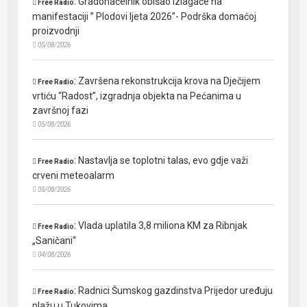
:
Gradonačelnik obišao izlagače na
Free Radio
manifestaciji ” Plodovi ljeta 2026”- Podrška domaćoj
proizvodnji
05/08/2026
:
Završena rekonstrukcija krova na Dječijem
Free Radio
vrtiću “Radost”, izgradnja objekta na Pećanima u
završnoj fazi
05/08/2026
:
Nastavlja se toplotni talas, evo gdje važi
Free Radio
crveni meteoalarm
05/08/2026
:
Vlada uplatila 3,8 miliona KM za Ribnjak
Free Radio
„Saničani“
04/08/2026
:
Radnici Šumskog gazdinstva Prijedor uređuju
Free Radio
plažu u Tukovima