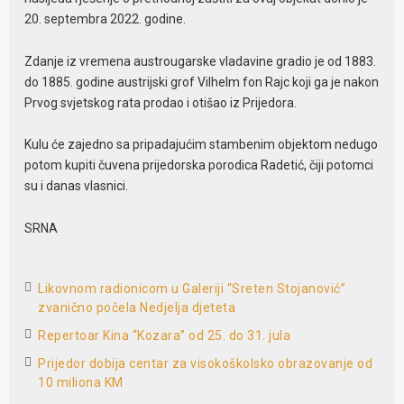
20. septembra 2022. godine.
Zdanje iz vremena austrougarske vladavine gradio je od 1883.
do 1885. godine austrijski grof Vilhelm fon Rajc koji ga je nakon
Prvog svjetskog rata prodao i otišao iz Prijedora.
Kulu će zajedno sa pripadajućim stambenim objektom nedugo
potom kupiti čuvena prijedorska porodica Radetić, čiji potomci
su i danas vlasnici.
SRNA
Likovnom radionicom u Galeriji “Sreten Stojanović”
zvanično počela Nedjelja djeteta
Repertoar Kina “Kozara” od 25. do 31. jula
Prijedor dobija centar za visokoškolsko obrazovanje od
10 miliona KM