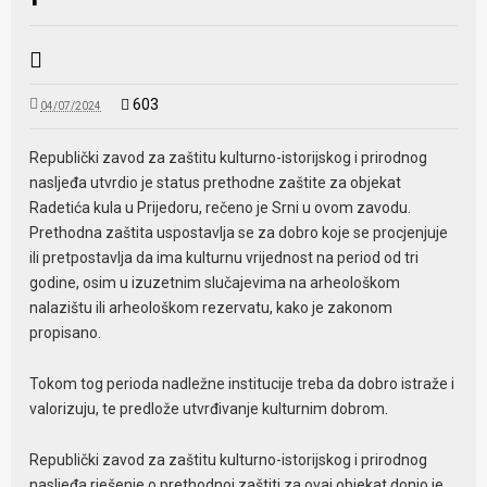
603
04/07/2024
Republički zavod za zaštitu kulturno-istorijskog i prirodnog
nasljeđa utvrdio je status prethodne zaštite za objekat
Radetića kula u Prijedoru, rečeno je Srni u ovom zavodu.
Prethodna zaštita uspostavlja se za dobro koje se procjenjuje
ili pretpostavlja da ima kulturnu vrijednost na period od tri
godine, osim u izuzetnim slučajevima na arheološkom
nalazištu ili arheološkom rezervatu, kako je zakonom
propisano.
Tokom tog perioda nadležne institucije treba da dobro istraže i
valorizuju, te predlože utvrđivanje kulturnim dobrom.
Republički zavod za zaštitu kulturno-istorijskog i prirodnog
nasljeđa rješenje o prethodnoj zaštiti za ovaj objekat donio je