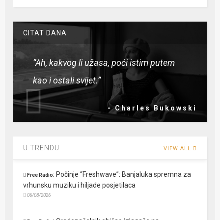
CITAT DANA
“Ah, kakvog li užasa, poći istim putem
kao i ostali svijet.”
- Charles Bukowski
U TRENDU
VIEW ALL
:
Počinje “Freshwave”: Banjaluka spremna za
Free Radio
vrhunsku muziku i hiljade posjetilaca
06/08/2026