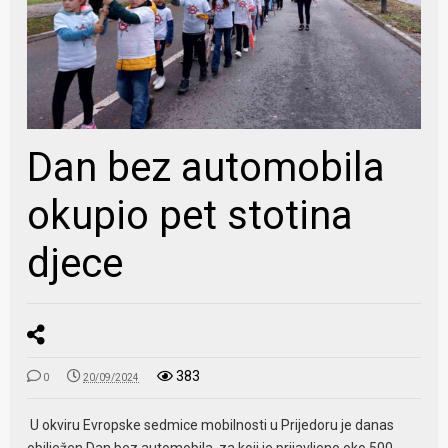
Dan bez automobila
okupio pet stotina
djece
383
0
20/09/2024
U okviru Evropske sedmice mobilnosti u Prijedoru je danas
obilježen Dan bez automobila, za koji je prijavljeno oko 500