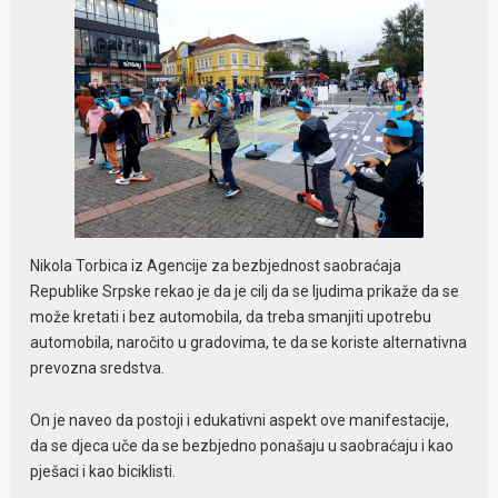
Nikola Torbica iz Agencije za bezbjednost saobraćaja
Republike Srpske rekao je da je cilj da se ljudima prikaže da se
može kretati i bez automobila, da treba smanjiti upotrebu
automobila, naročito u gradovima, te da se koriste alternativna
prevozna sredstva.
On je naveo da postoji i edukativni aspekt ove manifestacije,
da se djeca uče da se bezbjedno ponašaju u saobraćaju i kao
pješaci i kao biciklisti.