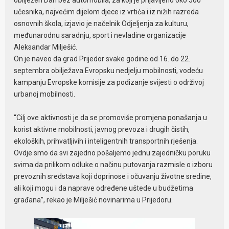
učesnika, najvećim dijelom djece iz vrtića i iz nižih razreda
osnovnih škola, izjavio je načelnik Odjeljenja za kulturu,
međunarodnu saradnju, sport i nevladine organizacije
Aleksandar Milješić.
On je naveo da grad Prijedor svake godine od 16. do 22.
septembra obilježava Evropsku nedjelju mobilnosti, vodeću
kampanju Evropske komisije za podizanje svijesti o održivoj
urbanoj mobilnosti.
“Cilj ove aktivnosti je da se promoviše promjena ponašanja u
korist aktivne mobilnosti, javnog prevoza i drugih čistih,
ekoloških, prihvatljivih i inteligentnih transportnih rješenja.
Ovdje smo da svi zajedno pošaljemo jednu zajedničku poruku
svima da prilikom odluke o načinu putovanja razmisle o izboru
prevoznih sredstava koji doprinose i očuvanju životne sredine,
ali koji mogu i da naprave određene uštede u budžetima
građana”, rekao je Milješić novinarima u Prijedoru.