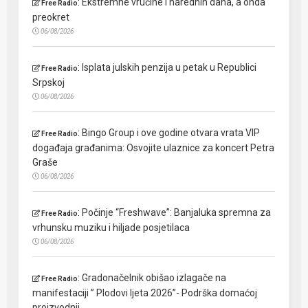
:
Ekstremne vrućine i narednih dana, a onda
Free Radio
preokret
06/08/2026
:
Isplata julskih penzija u petak u Republici
Free Radio
Srpskoj
06/08/2026
:
Bingo Group i ove godine otvara vrata VIP
Free Radio
događaja građanima: Osvojite ulaznice za koncert Petra
Graše
06/08/2026
:
Počinje “Freshwave”: Banjaluka spremna za
Free Radio
vrhunsku muziku i hiljade posjetilaca
06/08/2026
:
Gradonačelnik obišao izlagače na
Free Radio
manifestaciji ” Plodovi ljeta 2026”- Podrška domaćoj
proizvodnji