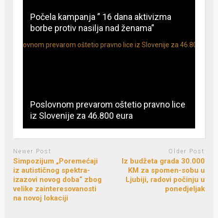
Počela kampanja ” 16 dana aktivizma
borbe protiv nasilja nad ženama”
Poslovnom prevarom oštetio pravno lice
iz Slovenije za 46.800 eura
Newer Post
Older Post
Simpozijum „Poremećaji
Iz budžeta grada 30.000
iz autističnog spektra-
KM za spomen-sobu u
izazovi novog doba“ zbog
Ljubiji, radovi počinju u
velike zainteresovanosti
ponedjeljak
na novoj lokaciji