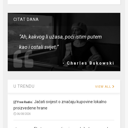
CITAT DANA
“Ah, kakvog li užasa, poći istim putem
kao i ostali svijet.”
- Charles Bukowski
U TRENDU
VIEW ALL
:
Jačati svijest o značaju kupovine lokalno
Free Radio
proizvedene hrane
06/08/2026