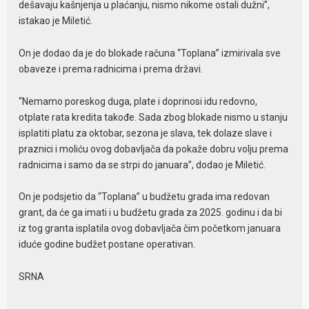
dešavaju kašnjenja u plaćanju, nismo nikome ostali dužni”,
istakao je Miletić.
On je dodao da je do blokade računa “Toplana” izmirivala sve
obaveze i prema radnicima i prema državi.
“Nemamo poreskog duga, plate i doprinosi idu redovno,
otplate rata kredita takođe. Sada zbog blokade nismo u stanju
isplatiti platu za oktobar, sezona je slava, tek dolaze slave i
praznici i moliću ovog dobavljača da pokaže dobru volju prema
radnicima i samo da se strpi do januara”, dodao je Miletić.
On je podsjetio da “Toplana” u budžetu grada ima redovan
grant, da će ga imati i u budžetu grada za 2025. godinu i da bi
iz tog granta isplatila ovog dobavljača čim početkom januara
iduće godine budžet postane operativan.
SRNA