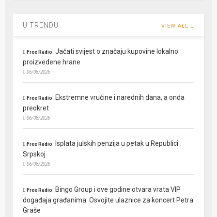
U TRENDU
VIEW ALL
:
Jačati svijest o značaju kupovine lokalno
Free Radio
proizvedene hrane
06/08/2026
:
Ekstremne vrućine i narednih dana, a onda
Free Radio
preokret
06/08/2026
:
Isplata julskih penzija u petak u Republici
Free Radio
Srpskoj
06/08/2026
:
Bingo Group i ove godine otvara vrata VIP
Free Radio
događaja građanima: Osvojite ulaznice za koncert Petra
Graše