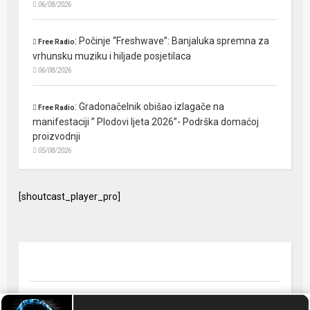
06/08/2026
:
Počinje “Freshwave”: Banjaluka spremna za
Free Radio
vrhunsku muziku i hiljade posjetilaca
06/08/2026
:
Gradonačelnik obišao izlagače na
Free Radio
manifestaciji ” Plodovi ljeta 2026”- Podrška domaćoj
proizvodnji
05/08/2026
[shoutcast_player_pro]