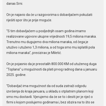
danas Srni.
On je najavio da će u razgovorima s dobavljačem pokušati
riješiti spor što je prije moguće.
“S tim dobavljačem u posljednjih osam godina imamo
realizovane ugovore ukupne vrijednosti 19,5 miliona maraka.
Trenutno mu dugujemo dva miliona maraka, od čega je
utuživo i utuženo 1,3 miliona, a od toga smo mu isplatili pola
miliona maraka”, precizirao je Miletić.
On je pojasnio da je preostalih 800.000 KM od utuženog duga
“Toplana” u mogućnosti da plati prvog radnog dana u januaru
2025. godine.
“Dobavljač ima mogućnost da od suda zatraži odgodu
izvršenja do kraja januara, u skladu s otplatnim planom koji
smo mu dostavili. Vjerujemo da će se to i desiti jer je riječ o
firmi s kojom poslujemo godinama i, bez obzira na to što se