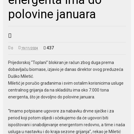
polovine januara
437
0
19/11/2024
Prijedorskoj “Toplani” blokiran je račun zbog duga prema
dobavljaču biomase, izjavio je danas direktor ovog preduzeća
Duško Miletić.
Miletić je poručio građanima i svim ostalim korisnicima usluge
centralnog grijanja da na skladištu ima oko 7.000 tona
energenta, što je dovoljno do polovine januara.
“Imamo potpisane ugovore za nabavku drvne sječke i za
period koji potom slijedi i očekujemo da će ugovori biti
ispoštovani i snabdijevanje energentom redovno, a time i naša
usluga u nastavku i do kraja sezone grijanja”, rekao je Miletić